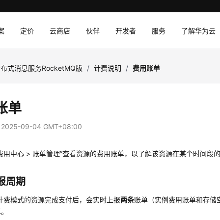
案
定价
云商店
伙伴
开发者
服务
了解华为云
布式消息服务RocketMQ版
/
计费说明
/
费用账单
账单
：
2025-09-04 GMT+08:00
费用中心 > 账单管理”查看资源的费用账单，以了解该资源在某个时间段
报周期
月计费模式的资源完成支付后，会实时上报
两条
账单（实例费用账单和存储
算。