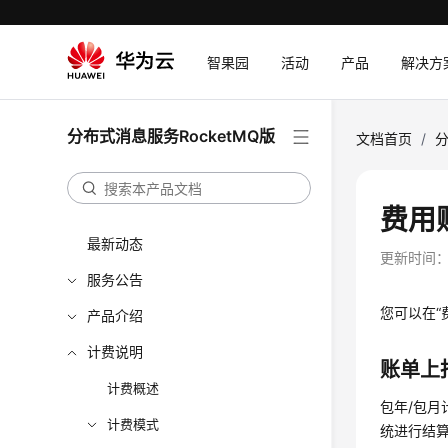
智果园
活动
产品
解决方
分布式消息服务RocketMQ版
文档首页
/
分
费用
最新动态
更新时间
服务公告
您可以在“
产品介绍
计费说明
账单上
计费概述
包年/包
计费模式
统进行结