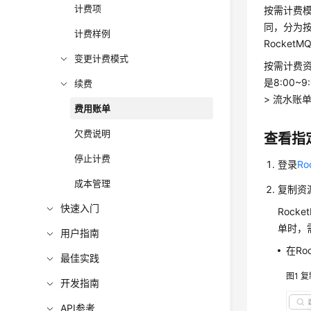
计费项
按需计费
同，分为
计费样例
Rocke
变更计费模式
按需计费资
是8:00
续费
> 流水账
费用账单
欠费说明
查看指
停止计费
登录
R
成本管理
复制资
快速入门
Roc
单时，
用户指南
在R
最佳实践
图1
复
开发指南
API参考