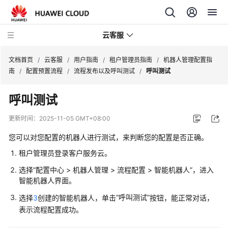
云客服
文档首页
/
云客服
/
用户指南
/
租户管理员指南
/
机器人管理配置指
南
/
配置预置流程
/
流程发布以及呼叫测试
/
呼叫测试
产
呼叫测试
品
介
更新时间：
2025-11-05 GMT+08:00
绍
您可以对您配置的机器人进行测试，来判断您的配置是否正确。
快
租户管理员登录客户服务云。
速
选择
“
配置中心 > 机器人管理 > 流程配置 > 智能机器人
”
，进入
入
智能机器人界面。
门
“呼叫测试”
选择
3
创建的智能机器人，单击
按钮，能正常对话，
用
表示流程配置成功。
户