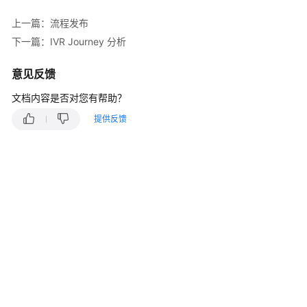
指
南
上一篇：流程发布
下一篇：IVR Journey 分析
云
控
意见反馈
制
台
文档内容是否对您有帮助？
操
提供反馈
作
指
南
租
户
管
理
员
指
南
认