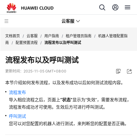
云客服
文档首页
/
云客服
/
用户指南
/
租户管理员指南
/
机器人管理配置指
南
/
配置预置流程
/
流程发布以及呼叫测试
产
流程发布以及呼叫测试
品
介
更新时间：
2025-11-05 GMT+08:00
绍
本节介绍如何发布流程，以及发布成功以后如何测试流程内容。
快
流程发布
速
导入相应流程之后，页面上
“状态”
显示为
“失效”
，需要发布流程，
入
流程发布成功才可使用。生效后方可进行呼叫测试。
门
呼叫测试
您可以对您配置的机器人进行测试，来判断您的配置是否正确。
用
户