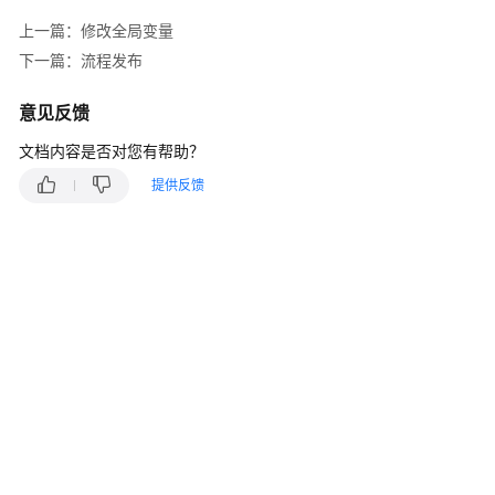
指
南
上一篇：修改全局变量
下一篇：流程发布
云
控
意见反馈
制
台
文档内容是否对您有帮助？
操
提供反馈
作
指
南
租
户
管
理
员
指
南
认