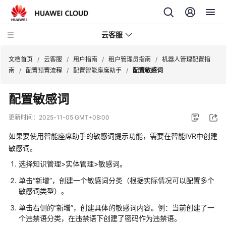
云客服
文档首页
/
云客服
/
用户指南
/
租户管理员指南
/
机器人管理配置指
南
/
配置预置流程
/
配置智能座席助手
/
配置敏感词
产
配置敏感词
品
介
更新时间：
2025-11-05 GMT+08:00
绍
如果要使用智能座席助手的敏感词提示功能，需要在智能IVR中创建
快
敏感词。
速
选择知识管理>实体管理>敏感词。
入
单击
“新增”
，创建一个敏感词分类（根据实际情况可以配置多个
门
敏感词类型）。
用
单击右侧的
“新增”
，创建具体的敏感词内容。例：当前创建了一
户
个违禁语分类，在违禁语下创建了密码作为违禁语。