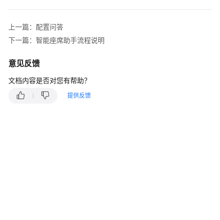
指
南
上一篇：配置问答
云
下一篇：智能座席助手流程说明
控
制
意见反馈
台
操
文档内容是否对您有帮助？
作
提供反馈
指
南
租
户
管
理
员
指
南
认