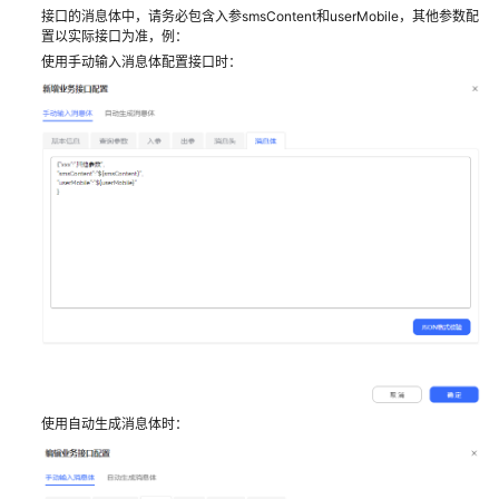
接口的消息体中，请务必包含入参smsContent和userMobile，其他参数配
配
置以实际接口为准，例：
置
使用手动输入消息体配置接口时：
移
动
客
服
配
置
多
媒
体
渠
道
机
器
使用自动生成消息体时：
人
管
理