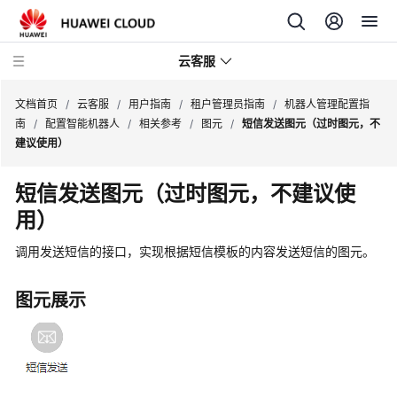
云客服
文档首页
/
云客服
/
用户指南
/
租户管理员指南
/
机器人管理配置指
南
/
配置智能机器人
/
相关参考
/
图元
/
短信发送图元（过时图元，不
建议使用）
产
品
短信发送图元（过时图元，不建议使
介
用）
绍
调用发送短信的接口，实现根据短信模板的内容发送短信的图元。
快
速
图元展示
入
门
用
户