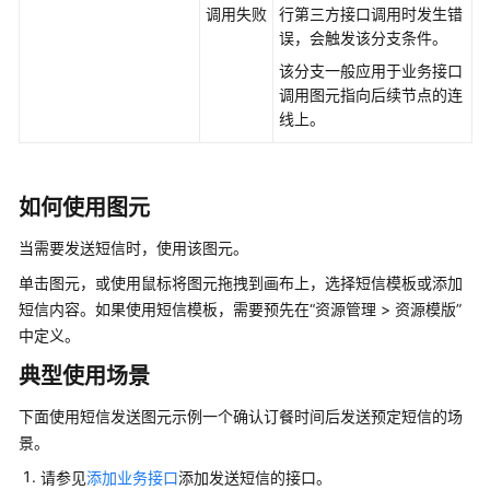
调用失败
行第三方接口调用时发生错
识
误，会触发该分支条件。
您
该分支一般应用于业务接口
的
调用图元指向后续节点的连
租
线上。
间
配
置
如何使用图元
员
工
当需要发送短信时，使用该图元。
中
单击图元，或使用鼠标将图元拖拽到画布上，选择短信模板或添加
心
短信内容。如果使用短信模板，需要预先在
“
资源管理 > 资源模版
”
中定义。
启
用
典型使用场景
人
工
下面使用短信发送图元示例一个确认订餐时间后发送预定短信的场
服
景。
务
请参见
添加业务接口
添加发送短信的接口。