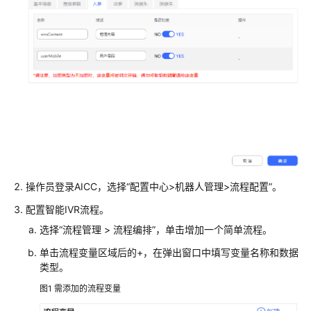
配
置
指
南
快
速
入
门
配
置
操作员登录
AICC
，选择
“
配置中心>机器人管理>流程配置
”
。
智
配置智能IVR流程。
能
机
选择
“
流程管理
>
流程编排
”
，单击增加一个简单流程。
器
单击流程变量区域后的+，在弹出窗口中填写变量名称和数据
人
类型。
图1
需添加的流程变量
概
述