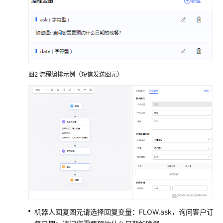
配
置
一
个
预
约
图2
流程编排示例（短信发送图元）
挂
号
机
器
人
（任
务
型
对
话
机
器
机器人回复图元请选择回复变量：FLOW.ask，询问客户订
人）