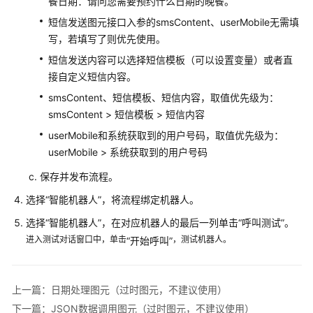
餐日期：请问您需要预约什么日期的晚餐。
添
短信发送图元接口入参的smsContent、userMobile无需填
加
写，若填写了则优先使用。
问
短信发送内容可以选择短信模板（可以设置变量）或者直
答
接自定义短信内容。
型
smsContent、短信模板、短信内容，取值优先级为：
对
话
smsContent > 短信模板 > 短信内容
机
userMobile和系统获取到的用户号码，取值优先级为：
器
userMobile > 系统获取到的用户号码
人
保存并发布流程。
其
选择
“
智能机器人
”
，将流程绑定机器人。
他
选择
“
智能机器人
”
，在对应机器人的最后一列单击
“呼叫测试”
。
操
作
进入测试对话窗口中，单击
，测试机器人。
“开始呼叫”
相
关
上一篇：日期处理图元（过时图元，不建议使用）
参
下一篇：JSON数据调用图元（过时图元，不建议使用）