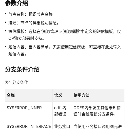
指
参数介绍
南
节点名称：标识节点名称。
云
描述：节点的详细说明信息。
控
短信模板：选择在
“
资源管理 > 资源模版
”
中定义的短信模板。仅
制
OP独立部署时支持。
台
操
短信内容：当内容简单，无需使用短信模板，可直接在此处输入
作
短信内容。
指
南
分支条件介绍
租
表1
分支条件
户
管
名称
含义
使用方法
理
员
SYSERROR_INNER
odfs内
ODFS内部发生其他未知错
指
部错误
误时会触发该分支条件。
南
SYSERROR_INTERFACE
业务接口
当使用业务接口调用图元进
认