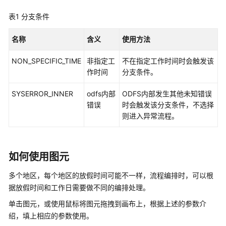
识
表1
分支条件
您
的
名称
含义
使用方法
租
间
NON_SPECIFIC_TIME
非指定工
不在指定工作时间时会触发该
作时间
分支条件。
配
置
SYSERROR_INNER
odfs内部
ODFS内部发生其他未知错误
员
错误
时会触发该分支条件，不选择
工
则进入异常流程。
中
心
如何使用图元
启
用
多个地区，每个地区的放假时间可能不一样，流程编排时，可以根
人
据放假时间和工作日需要做不同的编排处理。
工
服
单击图元，或使用鼠标将图元拖拽到画布上，根据上述的参数介
务
绍，填上相应的参数使用。