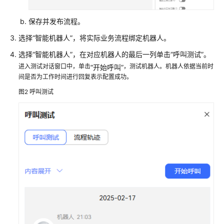
配
置
保存并发布流程。
指
选择
“
智能机器人
”
，将实际业务流程绑定机器人。
南
选择
“
智能机器人
”
，在对应机器人的最后一列单击
“呼叫测试”
。
快
进入测试对话窗口中，单击
，测试机器人。机器人依据当前时
“开始呼叫”
速
间是否为工作时间进行回复表示配置成功。
入
图2
呼叫测试
门
配
置
智
能
机
器
人
概
述