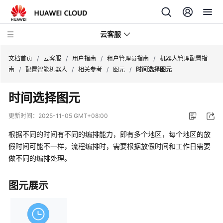
云客服
文档首页
/
云客服
/
用户指南
/
租户管理员指南
/
机器人管理配置指
南
/
配置智能机器人
/
相关参考
/
图元
/
时间选择图元
产
时间选择图元
品
介
更新时间：
2025-11-05 GMT+08:00
绍
根据不同的时间有不同的编排能力，即有多个地区，每个地区的放
快
假时间可能不一样，流程编排时，需要根据放假时间和工作日需要
速
做不同的编排处理。
入
门
图元展示
用
户