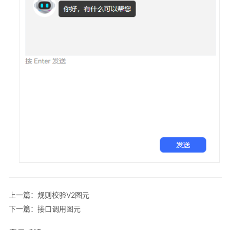
配
置
一
个
预
约
挂
号
机
器
人
（任
务
型
对
话
上一篇：规则校验V2图元
机
下一篇：接口调用图元
器
人）