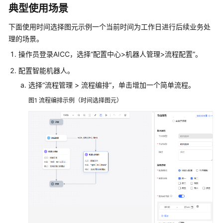
典型使用场景
配
置
下面使用时间选择图元示例一个当前时间为工作日进行后续业务处
移
理的场景。
动
客
操作员登录
AICC
，选择
“
配置中心>机器人管理>流程配置
”
。
服
配置智能机器人。
选择
“
流程管理
>
流程编排
”
，单击增加一个简单流程。
配
置
图1
流程编排示例（时间选择图元）
多
媒
体
渠
道
机
器
人
管
理