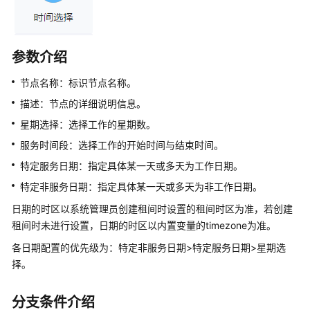
指
南
云
参数介绍
控
制
节点名称：标识节点名称。
台
描述：节点的详细说明信息。
操
星期选择：选择工作的星期数。
作
指
服务时间段：选择工作的开始时间与结束时间。
南
特定服务日期：指定具体某一天或多天为工作日期。
特定非服务日期：指定具体某一天或多天为非工作日期。
租
户
日期的时区以系统管理员创建租间时设置的租间时区为准，若创建
管
租间时未进行设置，日期的时区以内置变量的timezone为准。
理
各日期配置的优先级为：特定非服务日期>特定服务日期>星期选
员
指
择。
南
分支条件介绍
认