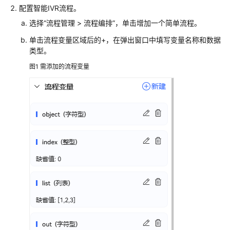
配置智能IVR流程。
配
置
选择
“
流程管理
>
流程编排
”
，单击增加一个简单流程。
移
单击流程变量区域后的+，在弹出窗口中填写变量名称和数据
动
类型。
客
服
图1
需添加的流程变量
配
置
多
媒
体
渠
道
机
器
人
管
理