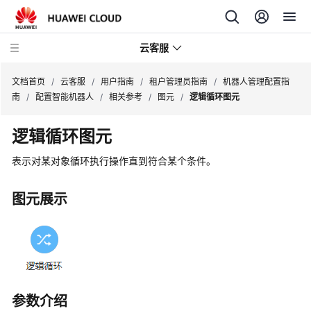
云客服
文档首页
/
云客服
/
用户指南
/
租户管理员指南
/
机器人管理配置指
南
/
配置智能机器人
/
相关参考
/
图元
/
逻辑循环图元
产
逻辑循环图元
品
介
表示对某对象循环执行操作直到符合某个条件。
绍
图元展示
快
速
入
门
用
户
参数介绍