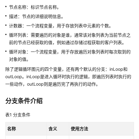
指
节点名称：标识节点名称。
南
描述：节点的详细说明信息。
云
计数器：一个流程变量，用于存放列表中元素的个数。
控
循环列表：需要遍历的对象是谁，通常该对象列表为当前节点之
制
台
前的节点已经获取的值，例如通过存储过程获取的客户列表。
操
循环对象：一个流程变量，用于存放遍历对象列表时每次取到的
作
对象的值。
指
除了逻辑循环图元的四个变量，还有两个默认的分支：inLoop和
南
outLoop。inLoop是进入循环时执行的逻辑，即遍历列表时执行的
租
一些动作，outLoop则是遍历完了再执行的动作。
户
管
分支条件介绍
理
员
表1
分支条件
指
南
名称
含义
使用方法
认