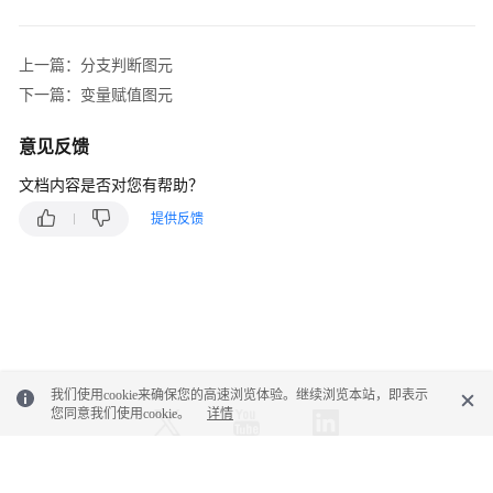
添
加
上一篇：分支判断图元
问
下一篇：变量赋值图元
答
型
意见反馈
对
话
文档内容是否对您有帮助？
机
提供反馈
器
人
其
他
操
作
我们使用cookie来确保您的高速浏览体验。继续浏览本站，即表示
您同意我们使用cookie。
详情
相
关
参