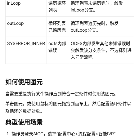
inLoop
遍历循环
循环列表未遍历完时，触发
识
列表
inLoop分支。
您
的
outLoop
循环列表
循环列表遍历完时，触发
租
已遍历完
outLoop分支。
间
SYSERROR_INNER
odfs内部
ODFS内部发生其他未知错误时
配
错误
会触发该分支条件，不选择则进
置
入异常流程。
员
工
中
如何使用图元
心
当需要重复执行某个操作直到符合一定条件时使用该图元。
启
单击图元，或使用鼠标将图元拖拽到画布上，然后配置循环条件以
用
人
及循环的数据对象。
工
典型使用场景
服
务
操作员登录
AICC
，选择
“
配置中心>流程配置>智能IVR
”