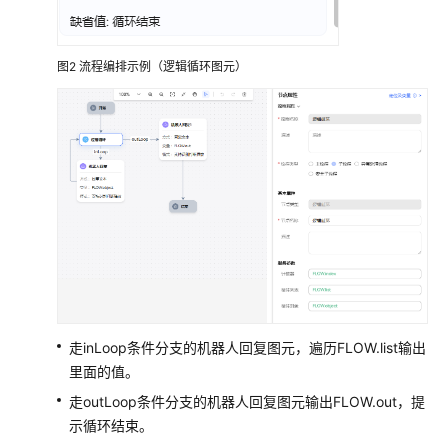
配
置
指
图2
流程编排示例（逻辑循环图元）
南
快
速
入
门
配
置
智
能
机
走inLoop条件分支的机器人回复图元，遍历FLOW.list输出
器
里面的值。
人
走outLoop条件分支的机器人回复图元输出FLOW.out，提
概
示循环结束。
述