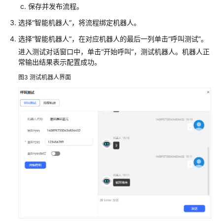
保存并发布流程。
配
选择
“
智能机器人
”
，将流程绑定机器人。
置
选择
“
智能机器人
”
，在对应机器人的最后一列单击
“呼叫测试”
。
一
个
进入测试对话窗口中，单击
“开始呼叫”
，测试机器人。机器人正
常输出结果表示配置成功。
预
约
图3
测试机器人界面
挂
号
机
器
人
（任
务
型
对
话
机
器
人）