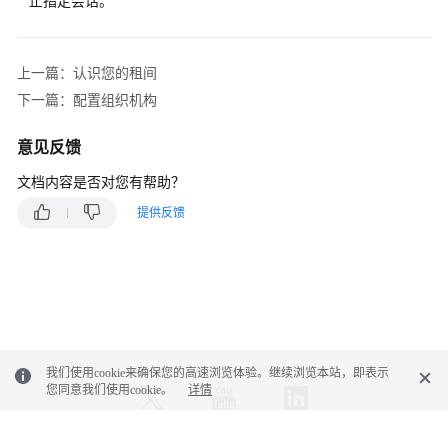
止指定会话。
配
置
上一篇：认识您的租间
用
下一篇：配置组织机构
户
群
意见反馈
组
文档内容是否对您有帮助？
配
提供反馈
置
帐
号
和
密
码
规
则
我们使用cookie来确保您的高速浏览体验。继续浏览本站，即表示
您同意我们使用cookie。
详情
管
理