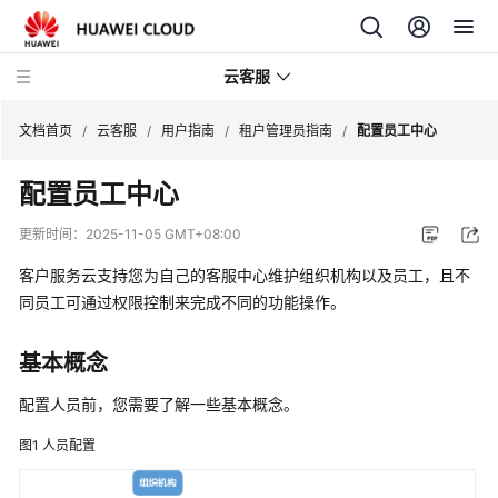
云客服
文档首页
/
云客服
/
用户指南
/
租户管理员指南
/
配置员工中心
配置员工中心
产
品
更新时间：
2025-11-05 GMT+08:00
介
绍
客户服务云支持您为自己的客服中心维护组织机构以及员工，且不
同员工可通过权限控制来完成不同的功能操作。
快
速
基本概念
入
门
配置人员前，您需要了解一些基本概念。
图1
人员配置
用
户