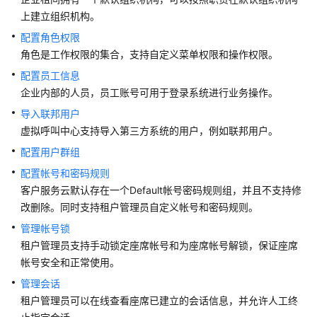
配
上建立组织机构。
置
配置角色权限
角
角色是工作权限的集合，支持自定义菜单权限和操作权限。
色
配置员工信息
权
限
企业内部的人员，员工账号可用于登录系统进行业务操作。
导入联邦用户
配
虚拟呼叫中心支持导入第三方系统的用户，例如联邦用户。
置
配置用户群组
员
工
配置帐号和密码规则
信
客户服务云
默认存在一个Default帐号密码规则组，并且不支持修
息
改删除。同时支持租户管理员自定义帐号和密码规则。
管理帐号锁
导
租户管理员支持手动锁定座席帐号和为座席帐号解锁，保证座席
入
帐号安全和正常使用。
联
邦
管理会话
用
租户管理员可以在线查看座席已建立的会话信息，并允许人工终
户