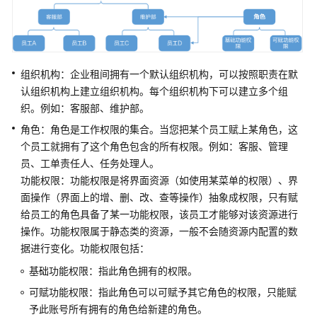
指
南
云
控
组织机构：企业租间拥有一个默认组织机构，可以按照职责在默
制
认组织机构上建立组织机构。每个组织机构下可以建立多个组
台
织。例如：客服部、维护部。
操
作
角色：角色是工作权限的集合。当您把某个员工赋上某角色，这
指
个员工就拥有了这个角色包含的所有权限。例如：客服、管理
南
员、工单责任人、任务处理人。
功能权限：功能权限是将界面资源（如使用某菜单的权限）、界
租
面操作（界面上的增、删、改、查等操作）抽象成权限，只有赋
户
给员工的角色具备了某一功能权限，该员工才能够对该资源进行
管
操作。功能权限属于静态类的资源，一般不会随资源内配置的数
理
据进行变化。功能权限包括：
员
指
基础功能权限：指此角色拥有的权限。
南
可赋功能权限：指此角色可以可赋予其它角色的权限，只能赋
予此账号所有拥有的角色给新建的角色。
认