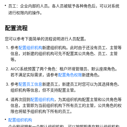
员工：企业内部的人员。各人员被赋予各种角色后，可以对系统
识
您
进行权限内的操作。
的
租
配置流程
间
您可以参考下面简单的流程说明进行人员配置。
配
参考
配置组织机构
新建组织机构。此时由于还没有员工、主管等
置
信息，对新建的组织机构可先不配置其公共角色、员工、主管
员
等。
工
AICC
系统预置了两个角色：租户环境管理员、默认座席角色。
中
若不满足实际需求，请参考
配置角色权限
新建角色。
心
参考
配置员工信息
新建员工，新建员工时您可以为其选择角色、
配
组织机构等信息，但不支持配置主管。
置
请再次回到
配置组织机构
，为其组织机构配置主管和公共角色等
组
信息，主管即为当前组织机构下所有员工的主管，公共角色的权
织
限也将赋予组织机构下所有的员工。
机
构
配置组织机构
企业租间拥有一个默认组织机构，可以按照职责在默认组织机构