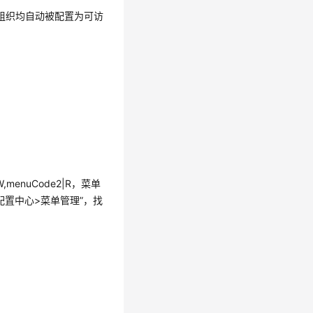
下面的组织均自动被配置为可访
;W,menuCode2|R，菜单
配置中心>菜单管理
”
，找