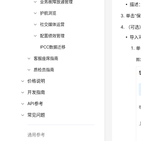
业务故障放通管理
描述
护航浏览
单击
“保
社交媒体运营
（可选
配置绩效管理
导入
IPCC数据迁移
单
客服座席指南
图
质检员指南
价格说明
开发指南
API参考
常见问题
通用参考