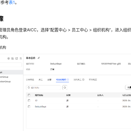
请参考
表1
。
骤
管理员角色登录
AICC
，选择
“
配置中心
>
员工中心
>
组织机构
”
，进入组
机构。
机构