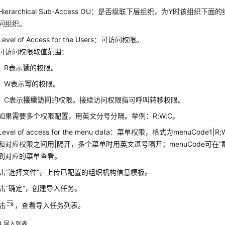
Hierarchical Sub-Access OU：是否级联下层组织，为Y时该组织
问组织。
Level of Access for the Users：可访问权限。
可访问权限取值范围：
R表示
读
的权限。
W表示
写
的权限。
C表示
接续访问
的权限。接续访问权限指可呼叫转移权限。
如果需要多个权限配置，用英文分号分隔。举例：R;W;C。
Level of access for the menu data：菜单权限，格式为menuCode1|R
和对应权限之间用|隔开，多个菜单时用英文逗号隔开；menuCode可在
“
到对应的菜单查看。
击
“选择文件”
，上传已配置的组织机构信息模板。
击
“确定”
，创建导入任务。
击
，查看导入任务列表。
4
导入列表