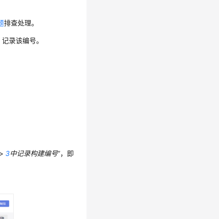
题
排查处理。
，记录该编号。
>
3
中记录构建编号
”，即