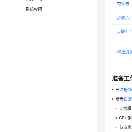
软件包
系统权限
步骤六
步骤七
释放资
准备工
已
注册
参考
自定
计费模
CPU
节点规格