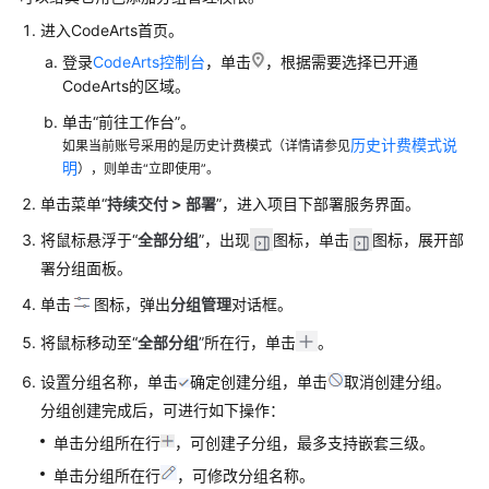
知
进入CodeArts首页。
登录
CodeArts控制台
，单击
，根据需要选择已开通
部
CodeArts的区域。
署
CodeArts
单击“前往工作台”。
Deploy
历史计费模式说
如果当前账号采用的是历史计费模式（详情请参见
应
明
），则单击“立即使用”。
用
单击菜单“
持续交付 > 部署
”，进入项目下部署服务界面。
并
查
将鼠标悬浮于“
全部分组
”，出现
图标，单击
图标，展开部
看
署分组面板。
结
果
单击
图标，弹出
分组
管理
对话框。
将鼠标移动至“
全部分组
”所在行，单击
。
查
询
设置分组名称，单击
确定创建分组，单击
取消创建分组。
审
分组创建完成后，可进行如下操作：
计
单击分组所在行
，可创建子分组，最多支持嵌套三级。
日
志
单击分组所在行
，可修改分组名称。