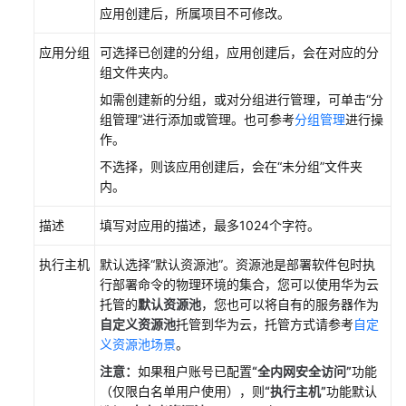
应用创建后，所属项目不可修改。
数
应用分组
可选择已创建的分组，应用创建后，会在对应的分
配
组文件夹内。
置
如需创建新的分组，或对分组进行管理，可单击“分
CodeArts
组管理”进行添加或管理。也可参考
分组管理
进行操
Deploy
作。
应
用
不选择，则该应用创建后，会在“未分组”文件夹
的
内。
主
机
描述
填写对应用的描述，最多1024个字符。
环
境
执行主机
默认选择“默认资源池”。资源池是部署软件包时执
行部署命令的物理环境的集合，您可以使用华为云
配
托管的
默认资源池
，您也可以将自有的服务器作为
置
自定义资源池
托管到华为云，托管方式请参考
自定
CodeArts
义资源池场景
。
Deploy
注意：
如果租户账号已配置
“全内网安全访问”
功能
应
（仅限白名单用户使用），则
“执行主机”
功能默认
用