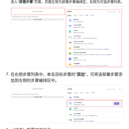
进入“
部署步骤
”页面，页面左侧为部署步骤编排区，右侧为可选步骤列表。
页
配
置
CodeArts
Deploy
服
务
的
主
机
在右侧步骤列表中，单击目标步骤的“
添加
”，可将该部署步骤添
集
加到左侧的步骤编排区中。
群
新
建
CodeArts
Deploy
应
用