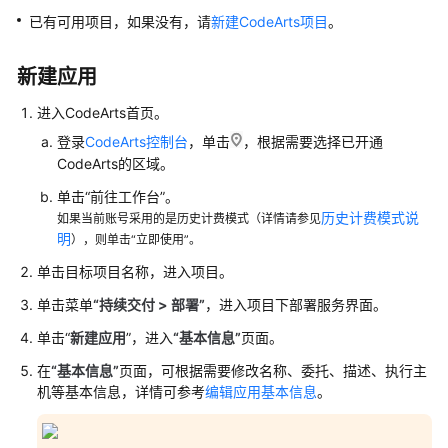
介
已有可用项目，如果没有，请
新建CodeArts项目
。
绍
快
新建应用
速
入
进入CodeArts首页。
门
登录
CodeArts控制台
，单击
，根据需要选择已开通
CodeArts的区域。
用
单击“前往工作台”。
户
历史计费模式说
如果当前账号采用的是历史计费模式（详情请参见
指
明
），则单击“立即使用”。
南
单击目标项目名称，进入项目。
部
单击菜单
“
持续交付 > 部署
”
，进入项目下部署服务界面。
署
单击“
服
新建应用
”，进入
“基本信息”
页面。
务
在
“基本信息”
页面，可根据需要修改名称、委托、描述、执行主
CodeArts
机等基本信息，详情可参考
编辑应用基本信息
。
Deploy
使
用