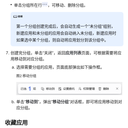
（可
单击分组所在行
，可移动、删除分组。
选）
最
第一个分组创建完成后，会自动生成一个“未分组”组别，
佳
新建应用和未分组的应用会自动纳入未分组，新建应用时
实
如果选中某个分组，则自动将应用划分到该分组中。
践
创建完分组，单击“关闭”，返回
应用列表
页面，可根据需要将应
API
用移动到对应分组。
参
考
选择需要分组的应用，页面底部弹出如下操作框。
图2
移动分组
常
见
问
题
单击“
移动到
”，弹出“
移动分组
”对话框，即可将应用移动到对
应分组。
视
频
收藏应用
帮