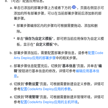
（可选）配置应用信息。
单击已添加的部署步骤上方或者下方的
，页面右侧显示可
使
添加的所有部署步骤，可以在当前部署步骤前后添加新的部
用
署步骤。
空
白
部署步骤编排区内的步骤均可根据需要拖动、添加和删
模
除。
板
单击
“保存为自定义模板”
，即可把当前应用保存为自定义模
新
板，显示在
“ 自定义模板”
中。
建
CodeArts
部署步骤添加后，需要配置部署步骤信息，请参考
配置Code
Deploy
Arts Deploy应用的部署步骤
中的相关步骤。
应
部署步骤信息配置完后，切换到“
基本信息
”页面，并单击“
编
用
辑
”按钮进行基本信息的修改，详情可参考
编辑应用基本信
息
。
使
用
切换到“
参数设置
”页面，可根据需要新建自定义参数，详情可
参考
配置CodeArts Deploy应用的参数
。
预
置
切换到“
环境管理
”页面，可根据需要新建并管理环境，详情可
模
参考
配置CodeArts Deploy应用的主机环境
。
板