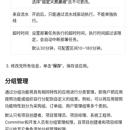
选择
“自定义资源池”
且不可更改。
不
同
来自流水
开启后，只能通过流水线驱动执行，不能单独执
角
线
行。
色
的
超时时间
设置部署任务执行的超时时间，执行时间超过该限
管
定，会自动中断部署任务。
理
默认30分钟，可配置区间10~180分钟。
权
限
修改完所有信息，单击“
保存
”，保存该应用。
配
置
分组管理
CodeArts
Deploy
通过分组功能将具有相同特性的应用进行分类管理，即用户把应用
应
按照功能或组织自行分配到自定义的组里。例如，可以将应用按照
用
功能特性划分为采购组、订单组、用户管理组等多个类别。
的
消
默认只有项目创建者、项目管理员、项目经理、系统工程师、
息
Committer和开发人员有分组管理权限，且项目创建者和项目经理
通
可以给其它角色添加分组管理权限。