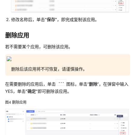
务
等
级
修改名称后，单击
“保存”
，即完成复制该应用。
协
议
（SLA）
删除应用
若不需要某个应用，可删除该应用。
白
皮
书
资
删除后该应用将不可恢复，请谨慎操作。
源
在需要删除的应用后，单击
图标，单击“
删除
”，在弹窗中输入
支
YES，单击
“确定”
即可删除该应用。
持
区
图4
删除应用
域
系
统
权