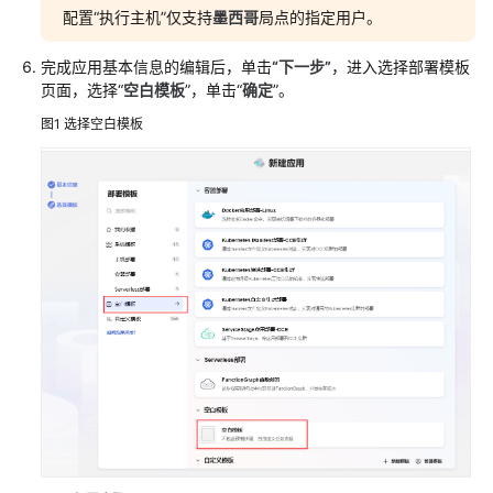
配置“执行主机”仅支持
墨西哥
局点的指定用户。
流
程
完成应用基本信息的编辑后，单击
“下一步”
，进入选择部署模板
页面，选择“
空白模板
”，单击“
确定
”。
开
通
图1
选择空白模板
并
授
权
使
用
CodeArts
Deploy
访
问
CodeArts
Deploy
服
务
首