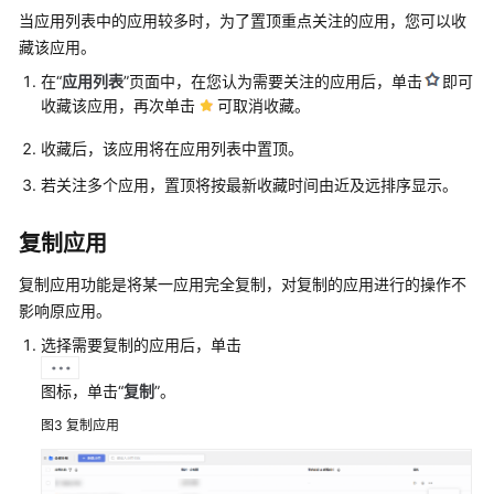
助
当应用列表中的应用较多时，为了置顶重点关注的应用，您可以收
藏该应用。
更
在“
应用列表
”页面中，在您认为需要关注的应用后，单击
即可
多
收藏该应用，再次单击
可取消收藏。
文
档
收藏后，该应用将在应用列表中置顶。
若关注多个应用，置顶将按最新收藏时间由近及远排序显示。
通
用
复制应用
参
考
复制应用功能是将某一应用完全复制，对复制的应用进行的操作不
影响原应用。
责
选择需要复制的应用后，单击
任
共
图标，单击“
复制
”。
担
图3
复制应用
云
服