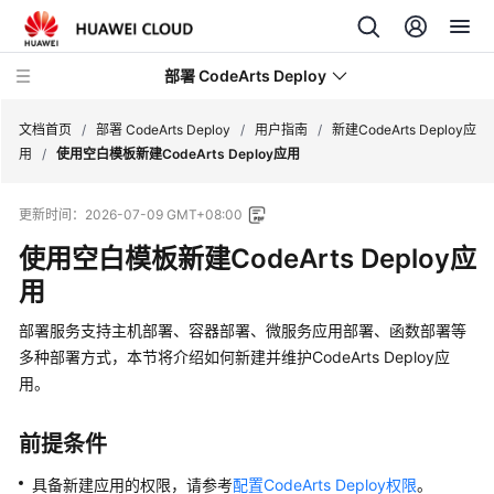
部署 CodeArts Deploy
文档首页
/
部署 CodeArts Deploy
/
用户指南
/
新建CodeArts Deploy应
用
/
使用空白模板新建CodeArts Deploy应用
最
更新时间：
2026-07-09 GMT+08:00
新
动
使用空白模板新建CodeArts Deploy应
态
用
功
部署服务支持主机部署、容器部署、微服务应用部署、函数部署等
能
多种部署方式，本节将介绍如何新建并维护CodeArts Deploy应
总
用。
览
前提条件
产
品
具备新建应用的权限，请参考
配置CodeArts Deploy权限
。