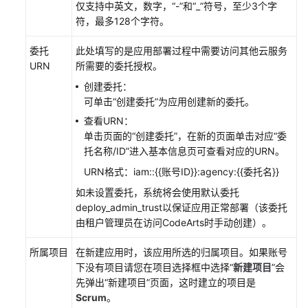
仅支持中英文，数字，“-”和“_”符号，至少3个字
配
符，最多128个字符。
置
CodeArts
委托
此处填写的是应用部署过程中需要访问其他云服务
Deploy
URN
所需要的委托授权。
应
创建委托：
用
可单击“创建委托”为应用创建新的委托。
的
查看URN：
部
单击页面的“创建委托”，在新的页面单击对应“委
署
托名称/ID”进入基本信息页可查看对应的URN。
步
骤
URN格式：iam::{{账号ID}}:agency:{{委托名}}
如未设置委托，系统将会使用默认委托
配
deploy_admin_trust以保证应用正常部署（该委托
置
由租户管理员在访问CodeArts时手动创建）。
CodeArts
Deploy
所属项目
在新建应用时，该应用所选的归属项目。如果账号
应
下没有项目请您在项目选择框中选择“
新建项目
”会
用
先弹出“新建项目”页面，这时建立的项目是
的
Scrum
。
参