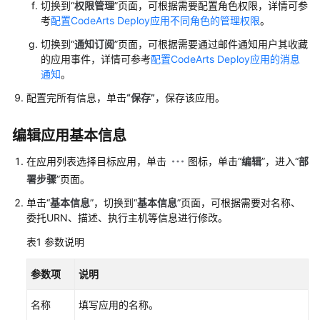
切换到“
权限管理
”页面，可根据需要配置角色权限，详情可参
新
考
配置CodeArts Deploy应用不同角色的管理权限
。
建
CodeArts
切换到“
通知订阅
”页面，可根据需要通过邮件通知用户其收藏
Deploy
的应用事件，详情可参考
配置CodeArts Deploy应用的消息
应
通知
。
用
配置完所有信息，单击
“
保存
”
，保存该应用。
使
编辑应用基本信息
用
自
在应用列表选择目标应用，单击
图标，单击“
编辑
”，进入“
部
定
署步骤
”页面。
义
模
单击“
基本信息
”，切换到“
基本信息
”页面，可根据需要对名称、
板
委托URN、描述、执行主机等信息进行修改。
新
表1
参数说明
建
CodeArts
参数项
说明
Deploy
应
名称
填写应用的名称。
用