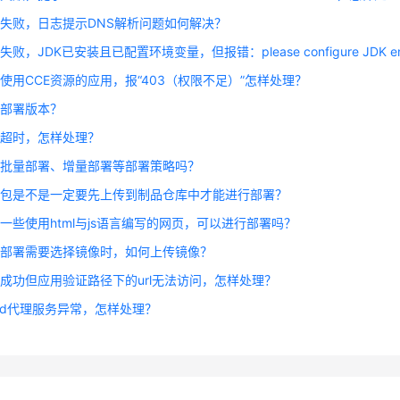
失败，日志提示DNS解析问题如何解决？
败，JDK已安装且已配置环境变量，但报错：please configure JDK envi
使用CCE资源的应用，报“403（权限不足）”怎样处理？
滚部署版本？
署超时，怎样处理？
置批量部署、增量部署等部署策略吗？
件包是不是一定要先上传到制品仓库中才能进行部署？
一些使用html与js语言编写的网页，可以进行部署吗？
器部署需要选择镜像时，如何上传镜像？
成功但应用验证路径下的url无法访问，怎样处理？
uid代理服务异常，怎样处理？