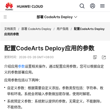
部署 CodeArts Deploy
文档首页
/
部署 CodeArts Deploy
/
用户指南
/
配置CodeArts Deploy
应用的参数
最
配置CodeArts Deploy应用的参数
新
动
更新时间：
2026-05-26 GMT+08:00
态
介绍应用
参数
设置相关操作，通过配置应用参数，您可以根据自定
功
义的参数部署应用。
能
应用参数包括以下两种：
总
自定义参数：根据需要自定义添加，参数类型包括：字符串、枚
览
举和环境。系统会将输入参数做加密存储，使用时解密。
产
系统预定义参数：系统默认提供的参数，无需定义，不能删除，
品
不能修改。