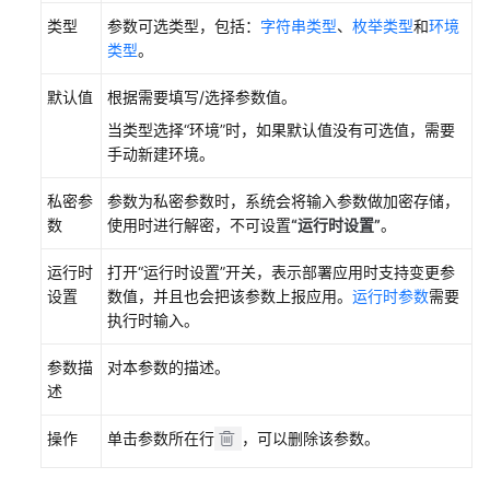
流
类型
参数可选类型，包括：
字符串类型
、
枚举类型
和
环境
程
类型
。
默认值
根据需要填写/选择参数值。
开
通
当类型选择“环境”时，如果默认值没有可选值，需要
并
手动新建环境。
授
权
私密参
参数为私密参数时，系统会将输入参数做加密存储，
使
数
使用时进行解密，不可设置
“
运行时设置
”
。
用
CodeArts
运行时
打开
“运行时设置”
开关，表示部署应用时支持变更参
Deploy
设置
数值，并且也会把该参数上报应用。
运行时参数
需要
执行时输入。
访
问
参数描
对本参数的描述。
CodeArts
述
Deploy
服
操作
单击参数所在行
，可以删除该参数。
务
首