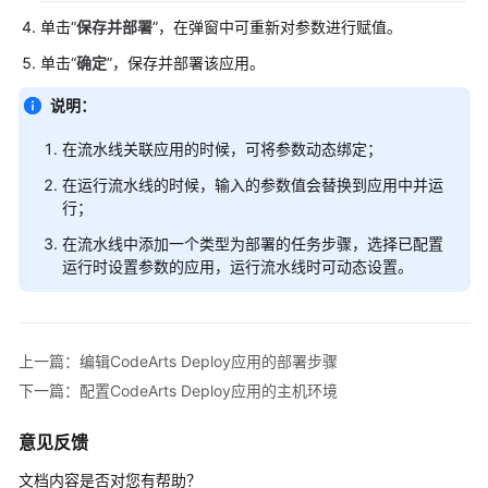
知
单击“
保存并部署
”，在弹窗中可重新对参数进行赋值。
单击“
确定
”，保存并部署该应用。
部
署
说明：
CodeArts
Deploy
在流水线关联应用的时候，可将参数动态绑定；
应
在运行流水线的时候，输入的参数值会替换到应用中并运
用
行；
并
查
在流水线中添加一个类型为部署的任务步骤，选择已配置
看
运行时设置参数的应用，运行流水线时可动态设置。
结
果
上一篇：编辑CodeArts Deploy应用的部署步骤
查
询
下一篇：配置CodeArts Deploy应用的主机环境
审
计
意见反馈
日
文档内容是否对您有帮助？
志