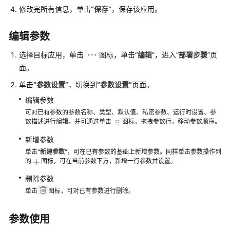
参
修改完所有信息，单击
“
保存
”
，保存该应用。
数
编辑参数
配
置
选择目标应用，单击
图标，单击“
编辑
”，进入“
部署步骤
”页
CodeArts
面。
Deploy
单击
“
参数设置
”
，切换到
“
参数设置
”
页面。
应
用
编辑参数
的
可对已有参数的参数名称、类型、默认值、私密参数、运行时设置、参
主
数描述进行编辑。并可通过单击
图标，拖拽参数行，移动参数顺序。
机
新增参数
环
单击
“
新建参数
”
，可在已有参数的基础上新增参数。同样单击参数操作列
境
的
图标，可在当前参数下方，新增一行参数并设置。
配
删除参数
置
单击
图标，可对已有参数进行删除。
CodeArts
Deploy
参数使用
应