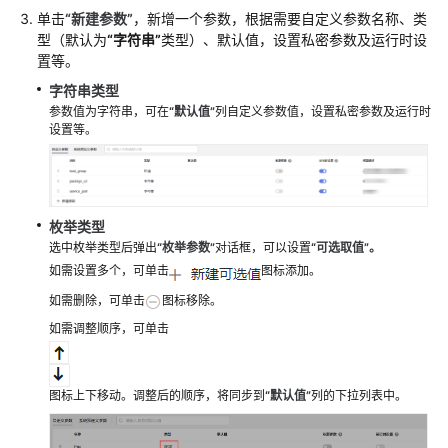
页
单击
“
新建参数
”
，新增一个参数，根据需要自定义参数名称、类
型（默认为
“字符串”
类型）、默认值，设置私密参数及运行时设
置等。
配
置
字符串类型
CodeArts
参数值为字符串，可在
“
默认值
”
列自定义参数值，设置私密参数及运行时
Deploy
设置等。
服
务
的
主
枚举类型
机
选中枚举类型后弹出
“
枚举
参数
”
对话框，可以设置
“可选取值”。
集
如需设置多个，可单击
图标添加。
群
如需删除，可单击
图标移除。
如需调整顺序，可单击
新
建
CodeArts
Deploy
图标上下移动。调整后的顺序，将同步到
“默认值
”
列的下拉列表中。
应
用