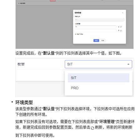
配
置
CodeArts
Deploy
应
用
的
设置完成后，在
“
默认值
”
列的下拉列表选择其中一个值，如下图。
部
署
步
骤
配
置
环境类型
CodeArts
该类型参数通过
“
默认值
”
列下拉列表选择环境，下拉列表中可选所在应用
下创建的所有环境。
Deploy
如果下拉列表没有可选项，需要在下拉列表底部或
“环境管理”
页签新建环
应
境，新建完成后回到参数配置页面，然后单击
刷新，将新的环境刷新
用
到下拉列表中即可使用。
的