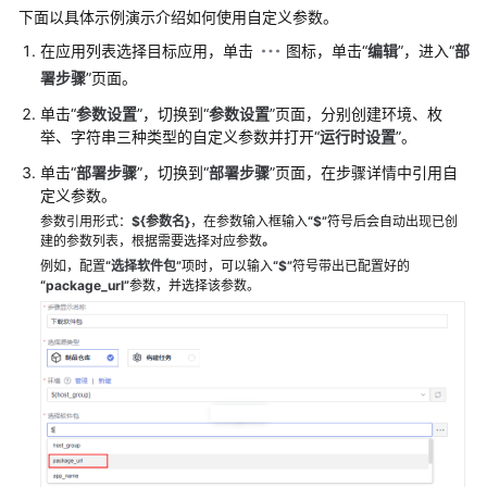
用
下面以具体示例演示介绍如何使用自定义参数。
不
在应用列表选择目标应用，单击
图标，单击“
编辑
”，进入“
部
同
署步骤
”页面。
角
色
单击“
参数设置
”，切换到“
参数设置
”页面，分别创建环境、枚
的
举、字符串三种类型的自定义参数并打开“
运行时设置
”。
管
单击“
部署步骤
”，切换到“
部署步骤
”页面，在步骤详情中引用自
理
定义参数。
权
限
参数引用形式：
${参数名}
，在参数输入框输入
“$”
符号后会自动出现已创
建的参数列表，根据需要选择对应参数
。
例如，配置
“选择软件包”
项时，可以输入
“$”
符号带出已配置好的
配
“package_url”
参数，并选择该参数。
置
CodeArts
Deploy
应
用
的
消
息
通