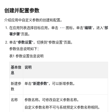
介
绍
创建并配置参数
快
介绍应用中自定义参数的创建和配置。
速
在应用列表选择目标应用，单击
图标，单击“
编辑
”，进入“
部
入
门
署步骤
”页面。
单击
“
参数设置
”
，切换到
“参数设置”
页面。
用
参数信息说明如下：
户
表1
参数设置信息说明
指
南
基本信
说明
息
部
署
新建参
单击
“新建参数”
，可以新增参数。
服
数
务
CodeArts
名称
参数名称。可修改自定义参数名称。
Deploy
使
自定义参数名称不可与系统预定义参数名称相同。
用