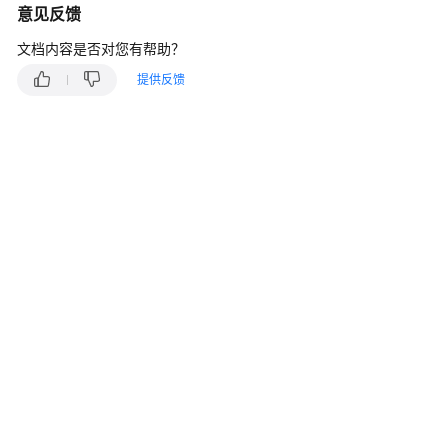
入
意见反馈
门
文档内容是否对您有帮助？
用
提供反馈
户
指
南
流
水
线
(CodeArts
Pipeline)
使
用
流
程
开
通
并