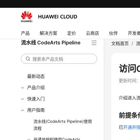
产品
解决方案
定价
云商店
伙伴
开发
流水线 CodeArts Pipeline
文档首页
/
流
访问C
最新动态
更新时间
产品介绍
介绍进入
快速入门
用户指南
前提条
流水线(CodeArts Pipeline)使用
已
开通并授权使
流程
开通并授权使用CodeArts