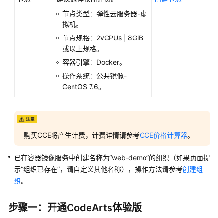
参
节点类型：弹性云服务器-虚
考
拟机。
节点规格：2vCPUs | 8GiB
常
或以上规格。
见
问
容器引擎：Docker。
题
操作系统：公共镜像-
CentOS 7.6。
视
频
帮
助
购买CCE将产生计费，计费详情请参考
CCE价格计算器
。
更
已在容器镜像服务中创建名称为“web-demo”的组织（如果页面提
多
文
示“组织已存在”，请自定义其他名称），操作方法请参考
创建组
档
织
。
步骤一：开通CodeArts体验版
通