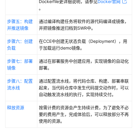
Dockerfile更详细说明，请参见
Docker官网
代
。
码
开
步骤五：构建
通过编译构建任务将软件的源代码编译成镜像，
发
并推送镜像
并把镜像推送归档到SWR中。
流
水
步骤六：创建
在CCE中创建无状态负载（Deployment），用
线
负载
于加载运行demo镜像。
使
步骤七：部署
通过在部署服务中创建应用，实现镜像的自动化
用
镜像
部署。
CodeArts
快
步骤八：配置
通过配置流水线，将代码仓库、构建、部署串联
速
流水线
起来，当代码仓库中发生代码提交动作时，可以
搭
自动触发流水线的执行，实现持续交付。
建
释放资源
基
按需计费的资源会产生持续计费，为了避免不必
于
要的费用产生，完成体验后，可以释放部分不再
CCE
使用的资源。
部
署