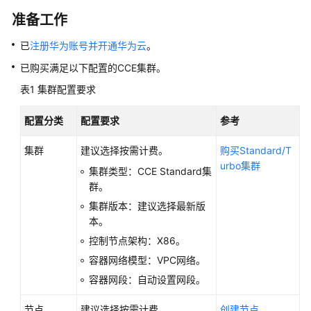
的
准备工作
代
码
已
注册华为账号并开通华为云
。
开
已购买满足以下配置的CCE集群。
发
流
表1
集群配置要求
水
线
配置分类
配置要求
参考
用
集群
建议选择按需计费。
购买Standard/T
户
urbo集群
集群类型：CCE Standard集
指
群。
南
集群版本：建议选择最新版
本。
最
佳
控制节点架构：X86。
实
容器网络模型：VPC网络。
践
容器网段：自动设置网段。
API
节点
建议选择按需计费。
创建节点