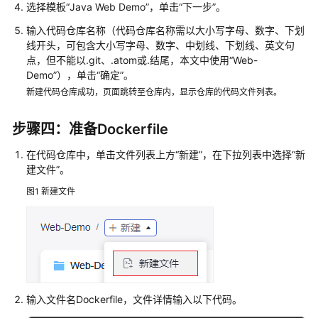
书
选择模板“Java Web Demo”，单击“下一步”。
资
输入代码仓库名称（代码仓库名称需以大小写字母、数字、下划
源
线开头，可包含大小写字母、数字、中划线、下划线、英文句
点，但不能以.git、.atom或.结尾，本文中使用“Web-
支
Demo”），单击“确定”。
持
新建代码仓库成功，页面跳转至仓库内，显示仓库的代码文件列表。
区
域
步骤四：准备Dockerfile
系
在代码仓库中，单击文件列表上方“新建”，在下拉列表中选择“新
统
建文件”。
权
图1
新建文件
限
输入文件名Dockerfile，文件详情输入以下代码。