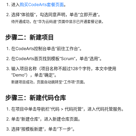
用
进入
购买CodeArts套餐页面
。
参
选择“体验版”，勾选同意声明，单击“立即开通”。
考
待开通成功，在“华为云码道”页面中显示已开通套餐记录。
责
任
步骤二：新建项目
共
在CodeArts控制台单击“前往工作台”。
担
在CodeArts首页找到模板“Scrum”，单击“选用”。
云
输入项目名称（项目名称不超过128个字符，本文中使用
服
“Demo”），单击“确定”。
务
新建项目成功，页面自动跳转至“工作项”页面。
等
级
协
步骤三：新建代码仓库
议
在项目中单击导航栏“代码 > 代码托管”，进入代码托管服务。
（SLA）
单击“新建仓库”，进入新建仓库页面。
白
选择“按模板新建”，单击“下一步”。
皮