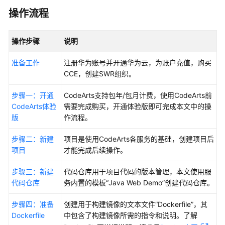
入
门
操作流程
入
操作步骤
说明
门
指
准备工作
注册华为账号并开通华为云，为账户充值，购买
引
CCE，创建SWR组织。
使
步骤一：开通
CodeArts支持包年/包月计费，使用CodeArts前
用
CodeArts体验
需要完成购买，开通体验版即可完成本文中的操
CodeArts
版
作流程。
快
速
步骤二：新建
项目是使用CodeArts各服务的基础，创建项目后
搭
项目
才能完成后续操作。
建
基
步骤三：新建
代码仓库用于项目代码的版本管理，本文使用服
于
代码仓库
务内置的模板“Java Web Demo”创建代码仓库。
ECS
部
步骤四：准备
创建用于构建镜像的文本文件“Dockerfile”，其
署
Dockerfile
中包含了构建镜像所需的指令和说明。了解
的