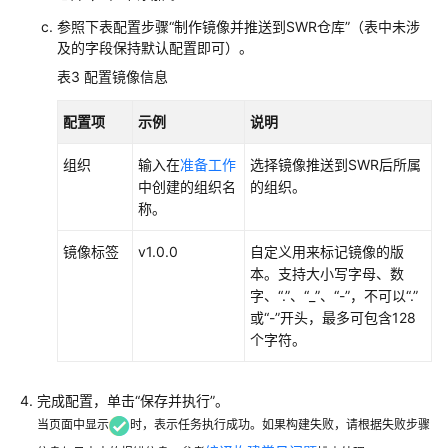
参照下表配置步骤“制作镜像并推送到SWR仓库”（表中未涉
及的字段保持默认配置即可）。
表3
配置镜像信息
配置项
示例
说明
组织
输入在
准备工作
选择镜像推送到SWR后所属
中创建的组织名
的组织。
称。
镜像标签
v1.0.0
自定义用来标记镜像的版
本。支持大小写字母、数
字、“.”、“_”、“-”，不可以“.”
或“-”开头，最多可包含128
个字符。
完成配置，单击“保存并执行”。
当页面中显示
时，表示任务执行成功。如果构建失败，请根据失败步骤