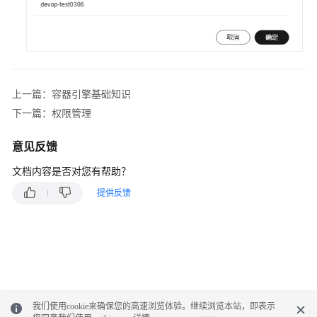
级
协
议
（SLA）
白
上一篇：容器引擎基础知识
皮
书
下一篇：权限管理
资
源
意见反馈
文档内容是否对您有帮助？
支
持
提供反馈
区
域
系
统
权
限
我们使用cookie来确保您的高速浏览体验。继续浏览本站，即表示