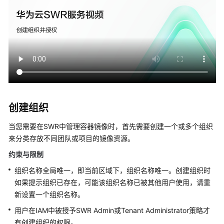
欢
迎
使
用
容
器
镜
像
创建组织
服
务
当您需要在SWR中管理容器镜像时，首先需要创建一个或多个组织
来分类存放不同团队或项目的镜像资源。
容
约束与限制
器
引
组织名称全局唯一，即当前区域下，组织名称唯一。创建组织时
擎
如果提示组织已存在，可能该组织名称已被其他用户使用，请重
基
新设置一个组织名称。
础
知
用户在IAM中被授予SWR Admin或Tenant Administrator策略才
识
有创建组织的权限。