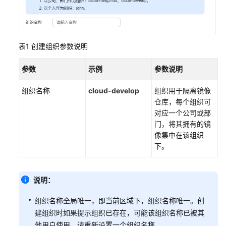
计
SWR
用
表1
创建组织参数说明
户
指
参数
示例
参数说明
南
（企
组织名称
cloud-
develop
组织用于隔离镜像
业
仓库，每个组织可
版）
对应一个公司或部
门，将其拥有的镜
最
像集中在该组织
佳
下。
实
践
（基
说明：
础
版）
组织名称全局唯一，即当前区域下，组织名称唯一。创
建组织时如果提示组织已存在，可能该组织名称已被其
最
他用户使用，请重新设置一个组织名称。