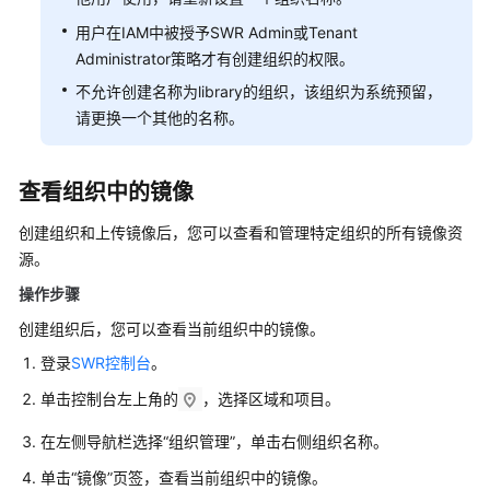
佳
用户在IAM中被授予SWR Admin或Tenant
实
Administrator策略才有创建组织的权限。
践
（企
不允许创建名称为library的组织，该组织为系统预留，
业
请更换一个其他的名称。
版）
API
查看组织中的镜像
参
考
创建组织和上传镜像后，您可以查看和管理特定组织的所有镜像资
（基
源。
础
操作步骤
版）
创建组织后，您可以查看当前组织中的镜像。
API
登录
SWR控制台
。
参
单击控制台左上角的
，选择区域和项目。
考
（企
在左侧导航栏选择
“组织管理”
，单击右侧组织名称。
业
版）
单击
“镜像”
页签，查看当前组织中的镜像。