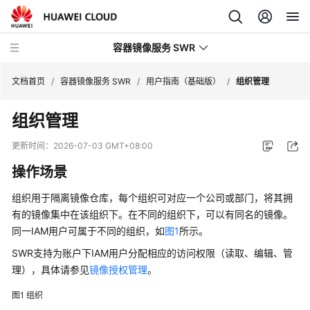
容器镜像服务 SWR
文档首页
/
容器镜像服务 SWR
/
用户指南（基础版）
/
组织管理
组织管理
最
新
更新时间：
2026-07-03 GMT+08:00
动
操作场景
态
组织用于隔离镜像仓库，每个组织可对应一个公司或部门，将其拥
产
有的镜像集中在该组织下。在不同的组织下，可以有同名的镜像。
品
同一IAM用户可属于不同的组织，如
图1
所示。
介
绍
SWR支持为账户下IAM用户分配相应的访问权限（读取、编辑、管
理），具体请参见
镜像授权管理
。
快
速
图1
组织