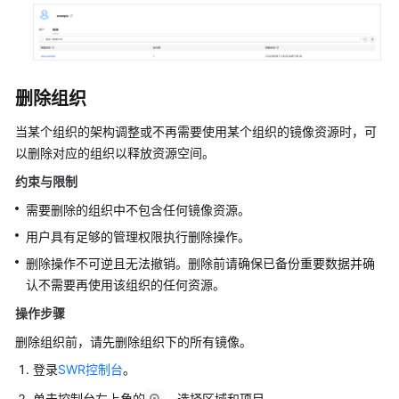
SDK
参
考
删除组织
常
见
当某个组织的架构调整或不再需要使用某个组织的镜像资源时，可
问
以删除对应的组织以释放资源空间。
题
约束与限制
视
需要删除的组织中不包含任何镜像资源。
频
用户具有足够的管理权限执行删除操作。
帮
删除操作不可逆且无法撤销。删除前请确保已备份重要数据并确
助
认不需要再使用该组织的任何资源。
产
操作步骤
品
删除组织前，请先删除组织下的所有镜像。
术
语
登录
SWR控制台
。
单击控制台左上角的
，选择区域和项目。