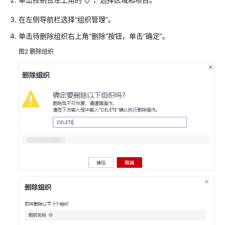
更
多
在左侧导航栏选择
“组织管理”
。
文
单击待删除组织右上角
“删除”
按钮，单击
“确定”
。
档
图2
删除组织
通
用
参
考
责
任
共
担
云
服
务
等