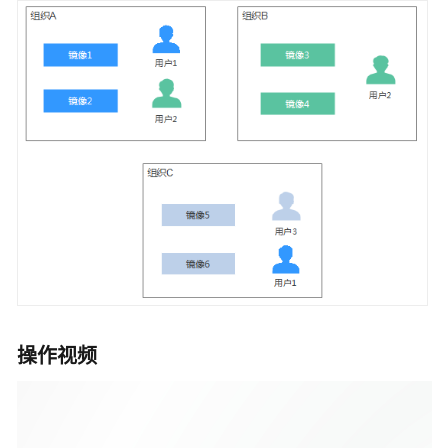
入
门
（基
础
版）
快
速
入
门
（企
业
版）
用
户
操作视频
指
南
（基
础
版）