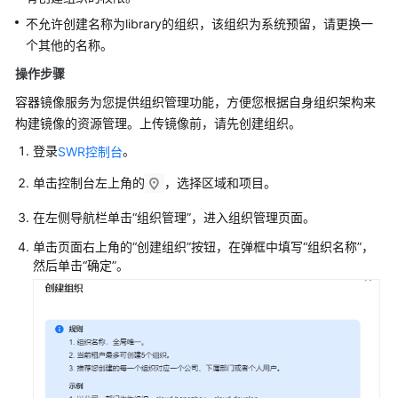
不允许创建名称为library的组织，该组织为系统预留，请更换一
组
个其他的名称。
织
操作步骤
管
理
容器镜像服务为您提供组织管理功能，方便您根据自身组织架构来
构建镜像的资源管理。上传镜像前，请先创建组织。
权
登录
。
SWR控制台
限
管
单击控制台左上角的
，选择区域和项目。
理
在左侧导航栏单击
“组织管理”
，进入组织管理页面。
镜
单击页面右上角的
“创建组织”
按钮，在弹框中填写
“组织名称”
，
像
然后单击
“确定”
。
管
理
使
用
CTS
审