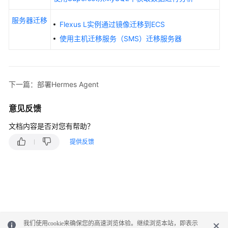
搭
建
服务器迁移
Flexus L实例通过镜像迁移到ECS
开
发
使用主机迁移服务（SMS）迁移服务器
环
境
搭
下一篇：部署Hermes Agent
建
应
意见反馈
用
文档内容是否对您有帮助？
服
提供反馈
务
器
迁
移
API
参
我们使用cookie来确保您的高速浏览体验。继续浏览本站，即表示