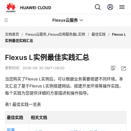
Flexus云服务
文档首页
/
Flexus云服务_Flexus应用服务器L实例
/
最佳实践
/
Flexus L
实例最佳实践汇总
Flexus L实例最佳实践汇总
最
更新时间：
2026-06-30 GMT+08:00
新
当您购买了Flexus L实例后，可以根据业务需要搭建不同环境。本
动
文汇总了基于Flexus L实例搭建网站、搭建开发环境等操作实践，
态
每个实践为您提供详细的方案描述和操作指导。
产
表1
最佳实践一览表
品
介
最佳实践
相关文档
绍
部署