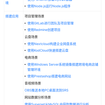
佳
境
使用Node.js运行Node.js程序
实
践
搭建应用
项目管理场景
汇
总
使用GitLab进行团队及项目管理
使用Redmine创建项目
部
云盘场景
署
Hermes
使用Nextcloud构建企业网盘系统
Agent
使用KodCloud快速搭建云盘
电商场景
部
使用Windows Server系统镜像搭建跨境电商店铺
署
管理环境
OpenClaw
使用Prestashop搭建电商网站
搭
音视频场景
建
OBS推送本地PC桌面流到SRS
网
站
网站数据分析场景
使用Superset从MySQL中获取数据进行分析