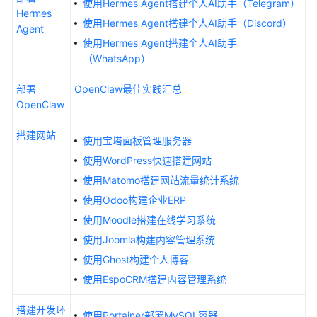
使用Hermes Agent搭建个人AI助手（Telegram）
快
Hermes
速
使用Hermes Agent搭建个人AI助手（Discord）
Agent
入
使用Hermes Agent搭建个人AI助手
门
（WhatsApp）
用
部署
OpenClaw最佳实践汇总
户
OpenClaw
指
南
搭建网站
使用宝塔面板管理服务器
使用WordPress快速搭建网站
最
佳
使用Matomo搭建网站流量统计系统
实
使用Odoo构建企业ERP
践
使用Moodle搭建在线学习系统
使用Joomla构建内容管理系统
Flexus
使用Ghost构建个人博客
L
实
使用EspoCRM搭建内容管理系统
例
最
搭建开发环
使用Portainer部署MySQL容器