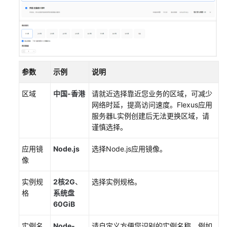
行
Node.js
程
序
搭
建
参数
示例
说明
应
用
区域
中国-香港
请就近选择靠近您业务的区域，可减少
网络时延，提高访问速度。
Flexus应用
服
服务器L实例
创建后无法更换区域，请
务
谨慎选择。
器
应用镜
Node.js
选择Node.js应用镜像。
迁
像
移
实例规
2核2G
、
选择实例规格。
API
格
系统盘
参
60GiB
考
实例名
Node-
请自定义方便您识别的实例名称，例如