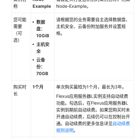
常
称
Example
Node-Example。
见
问
您可能
请根据您的业务需要自主选择数据盘、
题
数据
需要
主机安全、云备份附加服务并设置规
盘：
（可
格。
10GiB
视
选）
频
主机安
帮
全
助
云备
份：
70GB
通
用
购买时
1个月
单次购买最短为1个月，最长为3年。
参
长
Flexus应用服务器L实例
支持自动续费
考
功能。勾选后，在
Flexus应用服务器L
实例
到期前自动续费。如果您购买时未
责
开通自动续费，后续仍可以在控制台开
任
通。自动续费的更多信息详见
自动续费
共
规则说明
。
担