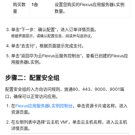
购买数
1台
设置您购买的
Flexus应用服务器L实例
云
量
数量。
服
务
等
单击“下一步：确认配置”，进入订单详情页面。
级
根据界面提示，请确认配置信息，阅读并勾选协议。
协
单击“去支付”，根据页面提示完成支付。
议
（SLA）
单击“返回华为云Flexus云服务控制台”，查看已创建的
Flexus应
用服务器L实例
。
白
皮
步骤二：配置安全组
书
资
配置安全组的入方向访问规则，放通80、443、9000、9001端
源
口，确保可以正常访问应用。
在
Flexus应用服务器L实例控制台
，单击资源卡片或名称，进入
支
资源页面。
持
区
在左侧列表中选择“
云主机 VM
”，单击云主机名称，进入云主机
域
详情页面。