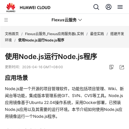
Flexus云服务
文档首页
/
Flexus云服务_Flexus应用服务器L实例
/
最佳实践
/
搭建开发
环境
/
使用Node.js运行Node.js程序
使用Node.js运行Node.js程序
最
更新时间：
2026-04-16 GMT+08:00
新
应用场景
动
态
Node.js是一个开源的项目管理软件，功能包括项目管理、Wiki、新
闻台等功能，集成版本管理系统GIT、SVN、CVS等工具。Node.js
产
应用镜像基于Ubuntu 22.04操作系统，采用Docker部署，已预装
品
Node.js应用以及其需要的运行环境。本节介绍如何使用Node.js应
介
用镜像运行一个Node.js程序。
绍