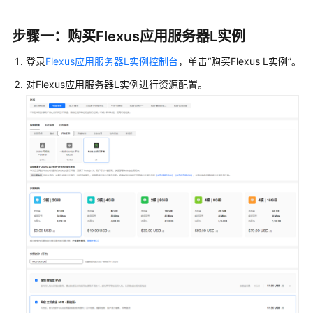
搭
建
步骤一：购买
Flexus应用服务器L实例
开
发
登录
Flexus应用服务器L实例控制台
，单击
“购买Flexus L实例”
。
环
境
对
Flexus应用服务器L实例
进行资源配置。
使
用
Portainer
部
署
MySQL
容
器
使
用
Node.js
运