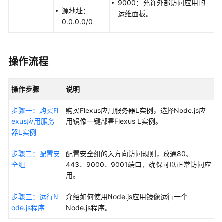
9000：允许外部访问应用的
佳
源地址：
运维面板。
实
0.0.0.0/0
践
汇
总
操作流程
部
署
操作步骤
说明
Hermes
Agent
步骤一：购买Fl
购买
Flexus应用服务器L实例
，选择Node.js应
exus应用服务
用镜像一键部署Flexus L实例。
部
器L实例
署
OpenClaw
步骤二：配置安
配置安全组的入方向访问规则，放通80、
全组
443、9000、9001端口，确保可以正常访问应
搭
用。
建
网
步骤三：运行N
介绍如何使用Node.js应用镜像运行一个
站
ode.js程序
Node.js程序。