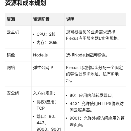
资源和成本规划
快
速
入
资源
资源配置
说明
门
云主机
您可根据您的业务需求选择
CPU：2核
用
Flexus应用服务器L实例
规格。
户
内存：2GiB
指
南
镜像
Node.js
选择Node.js应用镜像。
网络
弹性公网IP
Flexus L实例默认分配一个固定
最
的弹性公网IP地址、私有IP地
佳
址。
实
践
安全组
入方向规则：
80：应用内部转发端口。
Flexus
协议/应用：
443：允许使用HTTPS协议访
L
TCP
问云服务器。
实
端口：80、
9001：允许外部访问应用的管
例
443、
理页面。
最
9000、9001