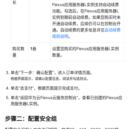
长
Flexus应用服务器L实例
支持自动续费
建
功能。勾选后，在
Flexus应用服务器L
内
实例
到期前自动续费。如果您购买时未
容
开通自动续费，后续仍可以在控制台开
管
通。自动续费的更多信息详见
自动续费
理
规则说明
。
系
统
购买数
1台
设置您购买的
Flexus应用服务器L实例
量
数量。
使
用
Ghost
单击“下一步：确认配置”，进入订单详情页面。
构
根据界面提示，请确认配置信息，阅读并勾选协议。
建
个
单击“去支付”，根据页面提示完成支付。
人
单击“返回华为云Flexus云服务控制台”，查看已创建的
Flexus应
博
用服务器L实例
。
客
步骤二：配置安全组
使
用