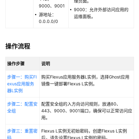
理页面。
佳
9000、9001
实
9000：允许外部访问应用的
源地址：
践
运维面板。
0.0.0.0/0
汇
总
部
操作流程
署
Hermes
操作步骤
说明
Agent
步骤一：购买Fl
购买
Flexus应用服务器L实例
，选择Ghost应用
部
exus应用服务
镜像一键部署Flexus L实例。
署
器L实例
OpenClaw
步骤二：配置安
配置安全组的入方向访问规则，放通80、
搭
全组
443、9000、9001端口，确保可以正常访问应
建
用。
网
站
步骤三：重置密
Flexus L实例无初始密码，创建Flexus L实例
码
后，请先设置Flexus L实例的密码。