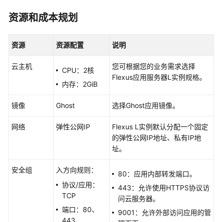
快
速
资源和成本规划
入
门
资源
资源配置
说明
用
云主机
您可根据您的业务需求选择
CPU：2核
户
Flexus应用服务器L实例
规格。
指
内存：2GiB
南
镜像
Ghost
选择Ghost应用镜像。
最
佳
网络
弹性公网IP
Flexus L实例默认分配一个固定
实
的弹性公网IP地址、私有IP地
践
址。
安全组
入方向规则：
Flexus
80：应用内部转发端口。
L
协议/应用：
443：允许使用HTTPS协议访
实
TCP
问云服务器。
例
端口：80、
9001：允许外部访问应用的管
最
443、