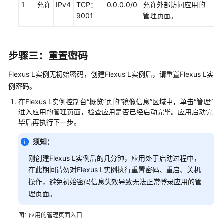
助
1
允许
IPv4
TCP：
0.0.0.0/0
允许外部访问应用的
9001
管理页面。
通
用
步骤三：重置密码
参
考
Flexus L实例无初始密码，创建Flexus L实例后，请重置Flexus L实
例密码。
责
任
在Flexus L实例控制台“概览”页的“镜像信息”区域中，单击“管理”
共
进入应用的管理页面，检查应用是否已经启动完毕。应用启动完
毕后再执行下一步。
担
须知：
云
服
刚创建Flexus L实例后的几分钟，应用处于启动过程中，
务
在此期间请勿对Flexus L实例执行重置密码、重启、关机
等
操作，避免初始密码信息失效导致无法正常登录应用的管
级
理页面。
协
议
图1
应用的管理页面入口
（SLA）