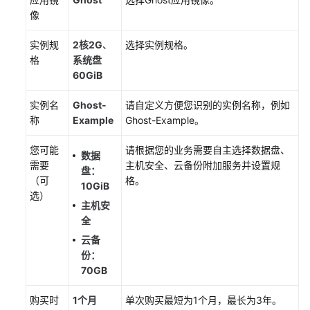
企
像
业
ERP
实例规
2核2G
、
选择实例规格。
格
系统盘
60GiB
使
用
实例名
Ghost-
请自定义方便您识别的实例名称，例如
Moodle
称
Example
Ghost-Example。
搭
建
您可能
请根据您的业务需要自主选择数据盘、
在
数据
需要
主机安全、云备份附加服务并设置规
线
盘：
（可
格。
学
10GiB
选）
习
主机安
系
全
统
云备
份：
使
70GB
用
Joomla
购买时
1个月
单次购买最短为1个月，最长为3年。
构