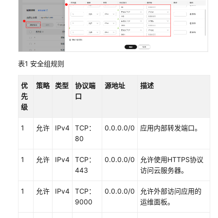
用
服
务
器
迁
表1
安全组规则
移
优
策略
类型
协议端
源地址
描述
API
先
口
参
级
考
1
允许
IPv4
TCP：
0.0.0.0/0
应用内部转发端口。
常
80
见
问
1
允许
IPv4
TCP：
0.0.0.0/0
允许使用HTTPS协议
题
443
访问云服务器。
视
1
允许
IPv4
TCP：
0.0.0.0/0
允许外部访问应用的
频
9000
运维面板。
帮