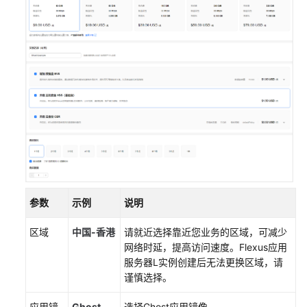
站
使
用
Matomo
搭
建
网
站
流
量
统
计
系
参数
示例
说明
统
区域
中国-香港
请就近选择靠近您业务的区域，可减少
使
网络时延，提高访问速度。
Flexus应用
用
服务器L实例
创建后无法更换区域，请
Odoo
谨慎选择。
构
建
应用镜
Ghost
选择Ghost应用镜像。