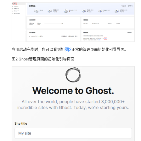
白
皮
书
资
源
图2
应用启动完毕时，您可以看到如
正常的管理页面初始化引导界面。
支
图2
Ghost管理页面的初始化引导页面
持
区
域
系
统
权
限