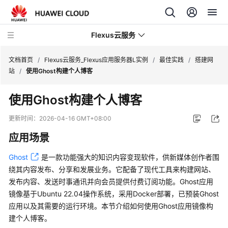
Flexus云服务
文档首页
/
Flexus云服务_Flexus应用服务器L实例
/
最佳实践
/
搭建网
站
/
使用Ghost构建个人博客
使用Ghost构建个人博客
最
更新时间：
2026-04-16 GMT+08:00
新
应用场景
动
态
Ghost
是一款功能强大的知识内容变现软件，供新媒体创作者围
绕其内容发布、分享和发展业务。它配备了现代工具来构建网站、
产
发布内容、发送时事通讯并向会员提供付费订阅功能。Ghost应用
品
镜像基于Ubuntu 22.04操作系统，采用Docker部署，已预装Ghost
介
应用以及其需要的运行环境。本节介绍如何使用Ghost应用镜像构
绍
建个人博客。