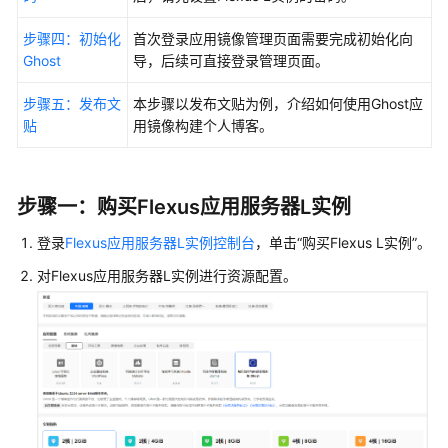
使
用
步骤四：初始化
首次登录应用镜像管理页面需要完成初始化向
宝
Ghost
导，后续可直接登录管理页面。
塔
面
步骤五：发布文
本步骤以发布文贴为例，介绍如何使用Ghost应
板
贴
用镜像构建个人博客。
管
理
服
步骤一：购买
Flexus应用服务器L实例
务
器
登录
Flexus应用服务器L实例控制台
，单击
“购买Flexus L实例”
。
使
对
Flexus应用服务器L实例
进行资源配置。
用
WordPress
快
速
搭
建
网