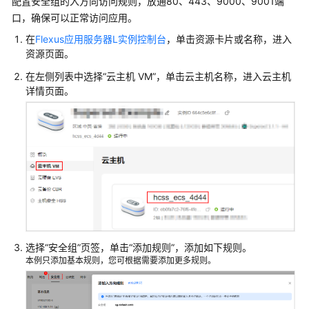
配置安全组的入方向访问规则，放通80、443、9000、9001端
EspoCRM
口，确保可以正常访问应用。
搭
建
在
Flexus应用服务器L实例控制台
，单击资源卡片或名称，进入
资源页面。
内
容
在左侧列表中选择“
云主机 VM
”，单击云主机名称，进入云主机
管
详情页面。
理
系
统
搭
建
开
发
环
境
选择“安全组”页签，单击
“添加规则”
，添加如下规则。
本例只添加基本规则，您可根据需要添加更多规则。
搭
建
应