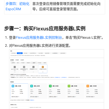
使
步骤四：初始化
首次登录应用镜像管理页面需要完成初始化向
用
EspoCRM
导，后续可直接登录管理页面。
宝
塔
面
步骤一：购买
Flexus应用服务器L实例
板
管
登录
Flexus应用服务器L实例控制台
，单击
“购买Flexus L实例”
。
理
服
对
Flexus应用服务器L实例
进行资源配置。
务
器
使
用
WordPress
快
速
搭
建
网