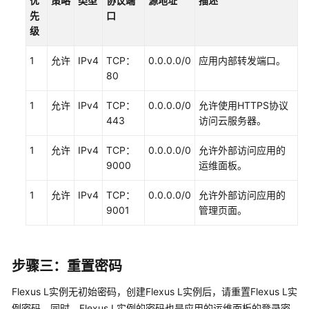
优
策略
类型
协议端
源地址
描述
用
先
口
级
服
务
1
允许
IPv4
TCP：
0.0.0.0/0
应用内部转发端口。
器
80
迁
移
1
允许
IPv4
TCP：
0.0.0.0/0
允许使用HTTPS协议
443
访问云服务器。
API
参
1
允许
IPv4
TCP：
0.0.0.0/0
允许外部访问应用的
考
9000
运维面板。
常
1
允许
IPv4
TCP：
0.0.0.0/0
允许外部访问应用的
见
9001
管理页面。
问
题
步骤三：重置密码
视
频
Flexus L实例无初始密码，创建Flexus L实例后，请重置Flexus L实
帮
例密码。同时，Flexus L实例的密码也是应用的运维面板的登录密