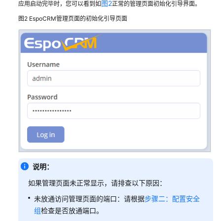
图2
应用启动完毕时，您可以看到如
正常的管理页面初始化引导界面。
图2
EspoCRM管理页面的初始化引导页面
白
皮
书
资
源
支
持
区
域
系
统
权
说明：
限
如果管理页面未正常显示，请排查以下原因：
未放通访问管理页面的端口：请根据
步骤二：配置安全
组
检查是否放通端口。