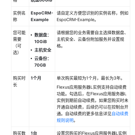
企
业
实例名
EspoCRM-
请自定义方便您识别的实例名称，例如
ERP
称
Example
EspoCRM-Example。
您可能
请根据您的业务需要自主选择数据盘、
使
数据盘：
需要
主机安全、云备份附加服务并设置规
用
10GiB
（可
格。
Moodle
主机安全
选）
搭
云备份：
建
70GB
在
线
购买时
1个月
单次购买最短为1个月，最长为3年。
学
长
习
Flexus应用服务器L实例
支持自动续费
系
功能。勾选后，在
Flexus应用服务器L
统
实例
到期前自动续费。如果您购买时未
开通自动续费，后续仍可以在控制台开
使
通。自动续费的更多信息详见
自动续费
用
规则说明
。
Joomla
构
购买数
1台
设置您购买的
Flexus应用服务器L实例