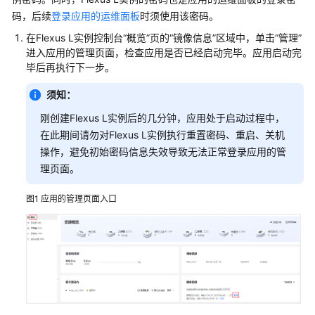
助
码，后续
登录应用的运维面板
时须使用该密码。
在Flexus L实例控制台“概览”页的“镜像信息”区域中，单击“管理”
通
进入应用的管理页面，检查应用是否已经启动完毕。应用启动完
用
毕后再执行下一步。
参
须知：
考
刚创建Flexus L实例后的几分钟，应用处于启动过程中，
责
在此期间请勿对Flexus L实例执行重置密码、重启、关机
任
操作，避免初始密码信息失效导致无法正常登录应用的管
共
理页面。
担
图1
应用的管理页面入口
云
服
务
等
级
协
议
（SLA）