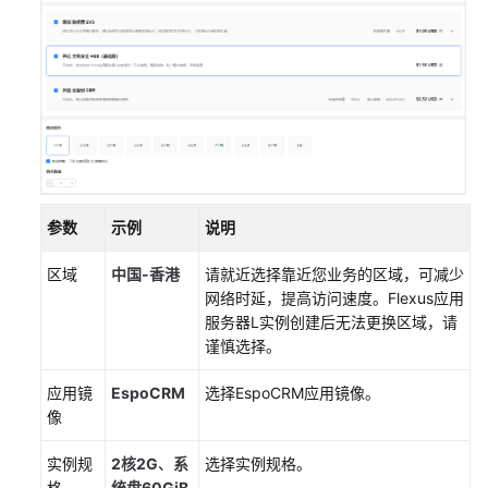
站
使
用
Matomo
搭
建
网
站
流
参数
示例
说明
量
统
区域
中国-香港
请就近选择靠近您业务的区域，可减少
计
网络时延，提高访问速度。
Flexus应用
系
服务器L实例
创建后无法更换区域，请
统
谨慎选择。
使
应用镜
EspoCRM
选择EspoCRM应用镜像。
用
像
Odoo
构
实例规
2核2G
、
系
选择实例规格。
建
格
统盘
60GiB