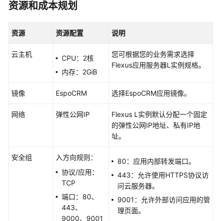
资源和成本规划
快
速
入
资源
资源配置
说明
门
云主机
您可根据您的业务需求选择
CPU：2核
用
Flexus应用服务器L实例
规格。
户
内存：2GiB
指
南
镜像
EspoCRM
选择EspoCRM应用镜像。
网络
弹性公网IP
Flexus L实例默认分配一个固定
最
的弹性公网IP地址、私有IP地
佳
址。
实
践
安全组
入方向规则：
80：应用内部转发端口。
Flexus
协议/应用：
443：允许使用HTTPS协议访
L
TCP
问云服务器。
实
端口：80、
9001：允许外部访问应用的管
例
443、
理页面。
最
9000、9001