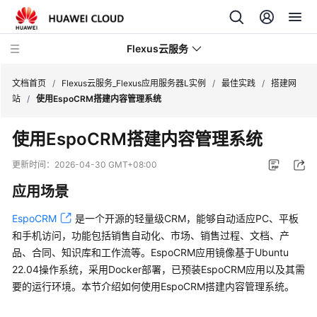
Flexus云服务
文档首页
/
Flexus云服务_Flexus应用服务器L实例
/
最佳实践
/
搭建网
站
/
使用EspoCRM搭建内容管理系统
使用EspoCRM搭建内容管理系统
最
更新时间：
2026-04-30 GMT+08:00
新
应用场景
动
态
EspoCRM
是一个开源的轻量级CRM，能够自动适应PC、平板
和手机访问，功能包括销售自动化、市场、销售过程、文档、产
产
品、合同、知识库和工作流等。EspoCRM应用镜像基于Ubuntu
品
22.04操作系统，采用Docker部署，已预装EspoCRM应用以及其需
介
要的运行环境。本节介绍如何使用EspoCRM搭建内容管理系统。
绍