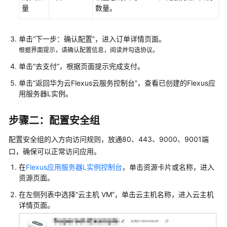
建
量
数量。
内
容
单击“下一步：确认配置”，进入订单详情页面。
管
根据界面提示，请确认配置信息，阅读并勾选协议。
理
系
单击“去支付”，根据页面提示完成支付。
统
单击“返回华为云Flexus云服务控制台”，查看已创建的
Flexus应
用服务器L实例
。
使
用
步骤二：配置安全组
Ghost
构
配置安全组的入方向访问规则，放通80、443、9000、9001端
建
口，确保可以正常访问应用。
个
人
在
Flexus应用服务器L实例控制台
，单击资源卡片或名称，进入
博
资源页面。
客
在左侧列表中选择“
云主机 VM
”，单击云主机名称，进入云主机
详情页面。
使
用