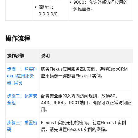
9000：允许外部访问应用的
佳
源地址：
运维面板。
实
0.0.0.0/0
践
汇
总
操作流程
部
署
操作步骤
说明
Hermes
Agent
步骤一：购买Fl
购买
Flexus应用服务器L实例
，选择EspoCRM
exus应用服务
应用镜像一键部署Flexus L实例。
部
器L实例
署
OpenClaw
步骤二：配置安
配置安全组的入方向访问规则，放通80、
全组
443、9000、9001端口，确保可以正常访问应
搭
用。
建
网
步骤三：重置密
Flexus L实例无初始密码，创建Flexus L实例
站
码
后，请先设置Flexus L实例的密码。