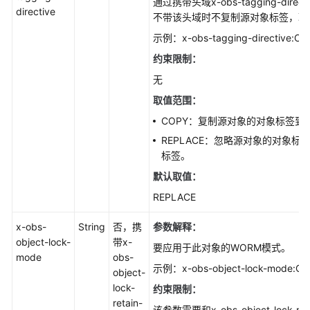
通过携带头域x-obs-tagging-di
directive
不带该头域时不复制源对象标签，取值
示例：x-obs-tagging-directive:C
约束限制：
无
取值范围：
COPY：复制源对象的对象标签到
REPLACE：忽略源对象的对象
标签。
默认取值：
REPLACE
x-obs-
String
否，携
参数解释：
object-lock-
带x-
要应用于此对象的WORM模式。
mode
obs-
示例：x-obs-object-lock-mode:C
object-
lock-
约束限制：
retain-
该参数需要和x-obs-object-lock-ret