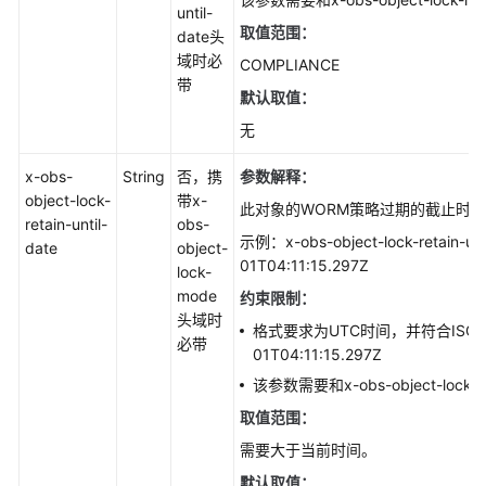
until-
取值范围：
date头
域时必
COMPLIANCE
带
默认取值：
无
x-obs-
String
否，携
参数解释：
object-lock-
带x-
此对象的WORM策略过期的截止时
retain-until-
obs-
示例：x-obs-object-lock-retain-unt
date
object-
01T04:11:15.297Z
lock-
mode
约束限制：
头域时
格式要求为UTC时间，并符合ISO 8
必带
01T04:11:15.297Z
该参数需要和x-obs-object-loc
取值范围：
需要大于当前时间。
默认取值：