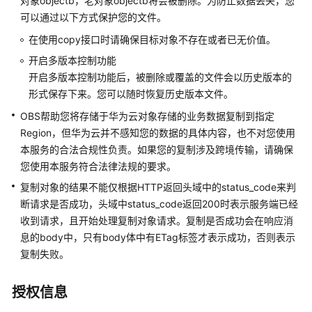
对象objectb，老对象objectb将会被删除。为防止数据丢失，您
用
前
可以通过以下方式保护您的文件。
必
在使用copy接口时请确保目标对象不存在或者已无价值。
读
开启多版本控制功能
开启多版本控制功能后，被删除或覆盖的文件会以历史版本的
API
形式保存下来。您可以随时恢复历史版本文件。
概
览
OBS帮助您将存储于华为云对象存储的业务数据复制到指定
Region，但华为云并不感知您的数据的具体内容，也不对您使用
如
本服务的合法合规性负责。如果您的复制涉及跨境传输，请确保
何
您使用本服务符合法律法规的要求。
调
复制对象的结果不能仅根据HTTP返回头域中的status_code来判
用
API
断请求是否成功，头域中status_code返回200时表示服务端已经
收到请求，且开始处理复制对象请求。复制是否成功会在响应消
快
息的body中，只有body体中有ETag标签才表示成功，否则表示
速
复制失败。
入
门
授权信息