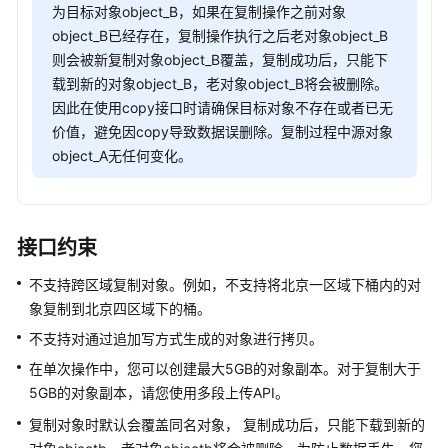
配
为目标对象object_B，如果在复制操作之前对象
置
object_B已经存在，复制操作执行之后老对象object_B
指
则会被新复制对象object_B覆盖，复制成功后，只能下
南
载到新的对象object_B，老对象object_B将会被删除。
因此在使用copy接口时请确保目标对象不存在或者已无
工
价值，避免因copy导致数据误删除。复制过程中源对象
具
object_A无任何变化。
指
南
最
接口约束
佳
实
不支持跨区域复制对象。例如，不支持将北京一区域下桶内的对
践
象复制到北京四区域下的桶。
API
不支持对通过追加写方式生成的对象进行拷贝。
参
在单次操作中，您可以创建最大5GB的对象副本。对于复制大于
考
5GB的对象副本，请您使用多段上传API。
复制对象时默认会覆盖同名对象， 复制成功后，只能下载到新的
使