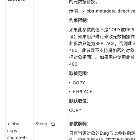
的元数据替换。
多
示例：x-obs-metadata-directive: m
文
档
约束限制：
如果此参数的值不是COPY或REPLA
误；如果用户进行修改元数据操作（
通
此参数只能为REPLACE，否则此
用
400。此参数不支持将加密的对象
参
标对象相同）。如果用户使用此参数
考
400。
责
取值范围：
任
COPY
共
REPLACE
担
默认取值：
云
COPY
服
务
x-obs-
String
否
参数解释：
等
copy-
只有当源对象的Etag与此参数指定
级
source-if-
作，否则返回412（前置条件不满足