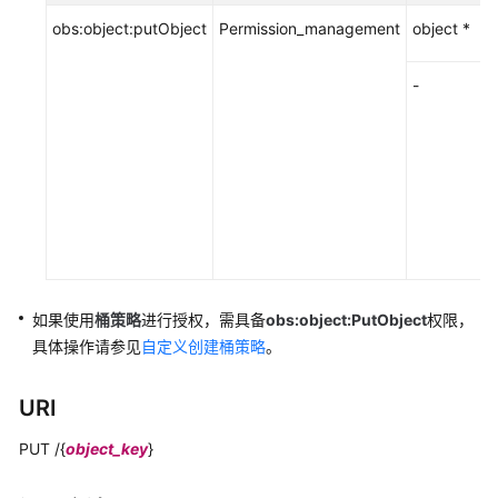
复
obs:object:putObject
制
Permission_management
object *
对
象
-
下
载
对
象
修
改
对
如果使用
桶策略
进行授权，
需具备
obs:object:PutObject
权限
，
象
具体操作请参见
自定义创建桶策略
。
元
数
据
URI
PUT /{
object_key
}
获
取