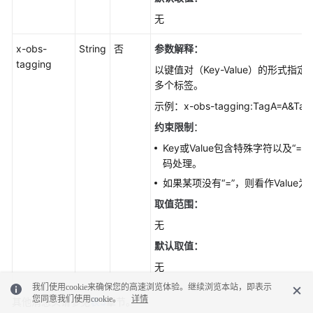
无
x-obs-
String
否
参数解释：
tagging
以键值对（Key-Value）的形式指定
多个标签。
示例：x-obs-tagging:TagA=A&Tag
约束限制
：
Key或Value包含特殊字符以及“
码处理。
如果某项没有“=”，则看作Value
取值范围：
无
默认取值：
无
我们使用cookie来确保您的高速浏览体验。继续浏览本站，即表示
您同意我们使用cookie。
详情
其他消息头请参见
表3
章节。