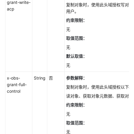
grant-write-
复制对象时，使用此头域授权写对象AC
acp
OPTIONS
用户。
对
约束限制：
象-
无
OptionsObject
取值范围：
错
无
误
默认取值：
码
无
权
x-obs-
String
否
参数解释：
限
grant-full-
和
复制对象时，使用此头域授权以下权限
control
授
读对象、获取对象元数据、获取对象A
权
项
约束限制：
无
附
取值范围：
录
无