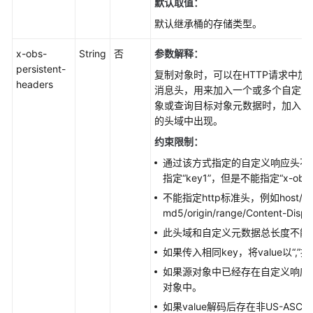
默认取值：
默认继承桶的存储类型。
x-obs-
String
否
参数解释：
persistent-
复制对象时，可以在HTTP请求中加入“x-obs
headers
消息头，用来加入一个或多个自定义
象或查询目标对象元数据时，加入的
的头域中出现。
约束限制：
通过该方式指定的自定义响应头不能以
指定“key1”，但是不能指定“x-obs-
不能指定http标准头，例如host/con
md5/origin/range/Content-Disp
此头域和自定义元数据总长度不能超
如果传入相同key，将value以“,
如果源对象中已经存在自定义响应
对象中。
如果value解码后存在非US-AS