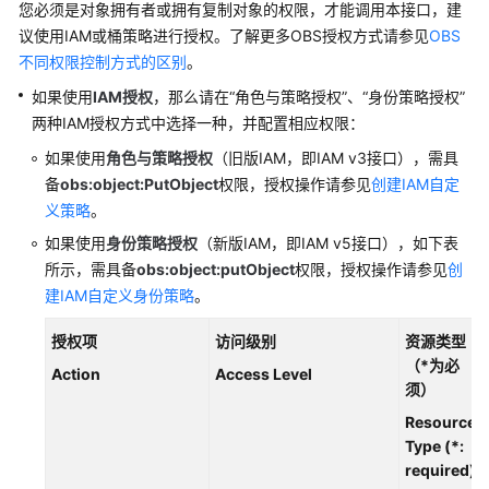
桶
您必须是对象拥有者或拥有复制对象
的权限，才能调用本接口，建
API
议使用IAM或桶策略进行授权。了解更多OBS授权方式请参见
OBS
不同权限控制方式的区别
。
对
如果使用
IAM授权
，那么请在“角色与策略授权”、“身份策略授权”
象
两种IAM授权方式中选择一种，并配置相应权限：
API
如果使用
角色与策略授权
（旧版IAM，即IAM v3接口），
需具
基
备
obs:object:PutObject
权限
，授权操作请参见
创建IAM自定
础
义策略
。
操
如果使用
身份策略授权
（新版IAM，即IAM v5接口），如下表
作
所示，
需具备
obs:object:putObject
权限
，授权操作请参见
创
建IAM自定义身份策略
。
PUT
上
授权项
访问级别
资源类型
传
（*为必
Action
Access Level
须）
POST
上
Resource
传
Type (*:
required)