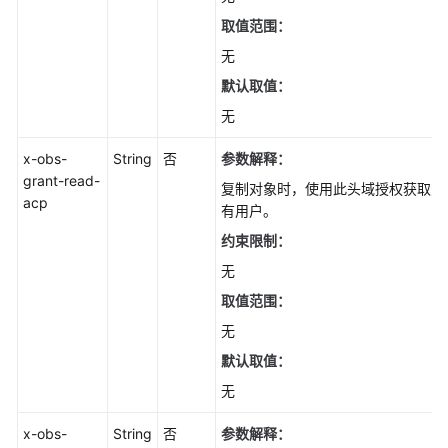
取值范围：
对
无
象
ACL
默认取值：
无
对
象
x-obs-
String
否
参数解释：
标
grant-read-
复制对象时，使用此头域授权获取对象A
签
acp
有用户。
约束限制：
配
置
无
对
取值范围：
象
级
无
WORM
默认取值：
保
无
护
策
x-obs-
String
否
参数解释：
略