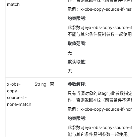
协
match
议
示例：x-obs-copy-source-if-match
（SLA）
约束限制：
此参数可与x-obs-copy-source-if-
白
不能与其它条件复制参数一起使用。
皮
书
取值范围：
资
无
源
默认取值：
支
无
持
x-obs-
String
否
参数解释：
区
copy-
域
只有当源对象的Etag与此参数指定
source-if-
作，否则返回412（前置条件不满足
none-match
系
示例：x-obs-copy-source-if-none-
统
约束限制：
权
限
此参数可与x-obs-copy-source-if
能与其它条件复制参数一起使用。