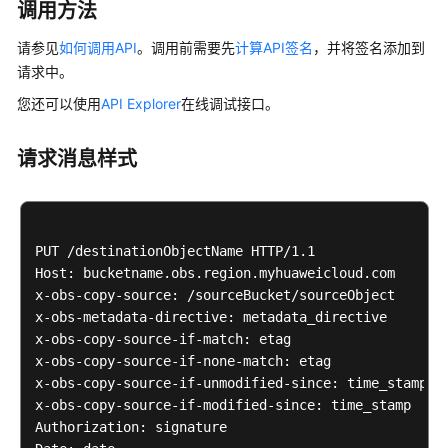
对
调用方法
象
元
请参见
如何调用API
。调用前需要先
计算API签名
，并将签名添加到
数
请求中。
据
您还可以使用
API Explorer
在线调试接口。
修
请求消息样式
改
写
对
象
PUT /destinationObjectName HTTP/1.1 

删
Host: bucketname.obs.region.myhuaweicloud.com 

除
x-obs-copy-source: /sourceBucket/sourceObject 

对
x-obs-metadata-directive: metadata_directive

象
x-obs-copy-source-if-match: etag

x-obs-copy-source-if-none-match: etag

批
x-obs-copy-source-if-unmodified-since: time_stamp

量
x-obs-copy-source-if-modified-since: time_stamp

删
Authorization: signature

除