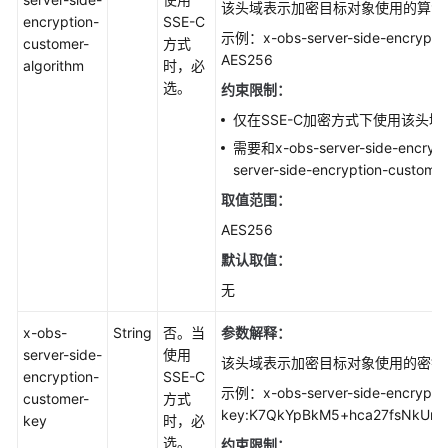
该头域表示加密目标对象使用的算法
encryption-
SSE-C
示例：x-obs-server-side-encryption
customer-
方式
AES256
algorithm
时，必
选。
约束限制：
仅在SSE-C加密方式下使用该头域
需要和x-obs-server-side-encrypt
server-side-encryption-cus
取值范围：
AES256
默认取值：
无
x-obs-
String
否。当
参数解释：
server-side-
使用
该头域表示加密目标对象使用的密钥
encryption-
SSE-C
示例：x-obs-server-side-encryptio
customer-
方式
key:K7QkYpBkM5+hca27fsNkUnN
key
时，必
选。
约束限制：