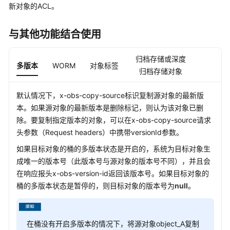
介
新对象的ACL。
绍
与其他功能结合使用
计
费
说
归档存储或深度
多版本
WORM
对象标签
明
归档存储对象
快
默认情况下，x-obs-copy-source标识复制源对象的最新版
速
本。如果源对象的最新版本是删除标记，则认为该对象已删
入
除。要复制指定版本的对象，可以在x-obs-copy-source请求
门
头参数（Request headers）中携带versionId参数。
如果目标对象的桶的多版本状态是开启的，系统为目标对象生
用
成唯一的版本号（此版本号与源对象的版本号不同），并且会
户
指
在响应报头x-obs-version-id返回该版本号。如果目标对象的
南
桶的多版本状态是暂停的，则目标对象的版本号为
null
。
权
限
在桶没有开启多版本的情况下，将源对象object_A复制