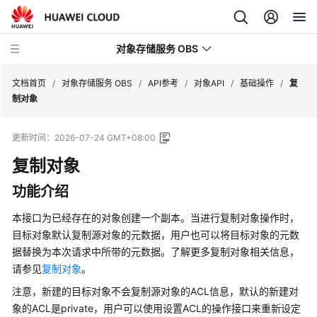
对象存储服务 OBS
文档首页
/
对象存储服务 OBS
/
API参考
/
对象API
/
基础操作
/
复
制对象
最
更新时间：
2026-07-24 GMT+08:00
新
动
复制对象
态
功能介绍
服
本接口为已经存在的对象创建一个副本。当进行复制对象操作时，
务
目标对象默认复制源对象的元数据，用户也可以将目标对象的元数
公
据替换为本次请求中所带的元数据。了解更多复制对象相关信息，
告
请参见
复制对象
。
产
注意，新建的目标对象不会复制源对象的ACL信息，默认的新建对
品
象的ACL是private，用户可以使用设置ACL的操作接口来重新设定