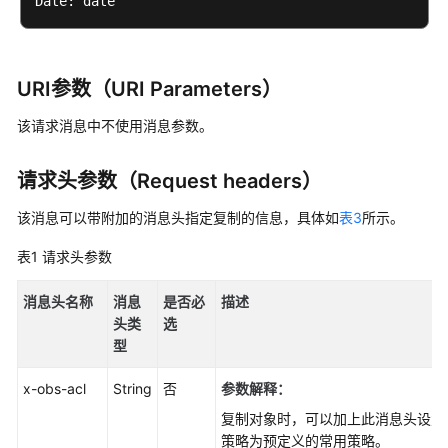
对
象
URI参数（URI Parameters）
恢
复
该请求消息中不使用消息参数。
归
档
请求头参数（Request headers）
存
储
该消息可以带附加的消息头指定复制的信息，具体如
表3
所示。
或
深
表1
请求头参数
度
归
消息头名称
消息
是否必
描述
档
头类
选
存
型
储
对
x-obs-acl
String
否
参数解释：
象
复制对象时，可以加上此消息头设置
策略为预定义的常用策略。
追