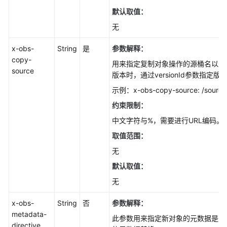
SDK
默认取值：
参
无
考
x-obs-
String
是
参数解释：
视
copy-
用来指定复制对象操作的源桶名以及
频
source
版本时，通过versionId参数指定
帮
助
示例：x-obs-copy-source: /source
约束限制：
常
中文字符与%，需要进行URL编码。
见
问
取值范围：
题
无
默认取值：
产
品
无
术
语
x-obs-
String
否
参数解释：
metadata-
此参数用来指定新对象的元数据是从
更
directive