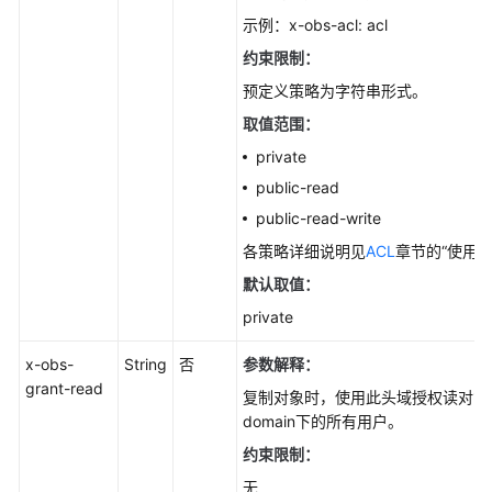
加
示例：x-obs-acl: acl
写
约束限制：
对
预定义策略为字符串形式。
象
取值范围：
截
private
断
public-read
对
象
public-read-write
各策略详细说明见
ACL
章节的“使用头
重
默认取值：
命
名
private
对
象
x-obs-
String
否
参数解释：
grant-read
复制对象时，使用此头域授权读对象
多
domain下的所有用户。
段
约束限制：
操
作
无