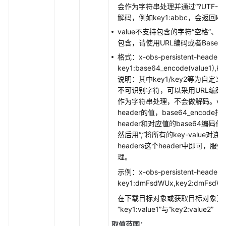
会作为字符串处理并通过“?UTF-8?B
解码，例如key1:abbc，会返回key1:
value不支持包含的字符“空格”、“=”、
包含，请使用URL编码或者Base6
格式：x-obs-persistent-headers:
key1:base64_encode(value1),key
说明：其中key1/key2等为自定义h
不可识别字符，可以采用URL编码或
作为字符串处理，不会做解码。value
header的值，base64_encod
header和对应值的base64编码作为
然后用“,”将所有的key-value对连接起
headers这个header中即可，服
理。
示例：x-obs-persistent-headers:
key1:dmFsdWUx,key2:dmFsdW
在下载目标对象或获取目标对象元
“key1:value1”与“key2:value2”
取值范围：