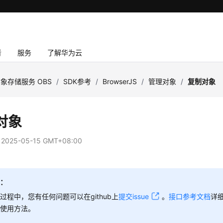
者
服务
了解华为云
象存储服务 OBS
/
SDK参考
/
BrowserJS
/
管理对象
/
复制对象
对象
：
2025-05-15 GMT+08:00
知：
过程中，您有任何问题可以在github上
提交issue
。
接口参考文档
详
和使用方法。