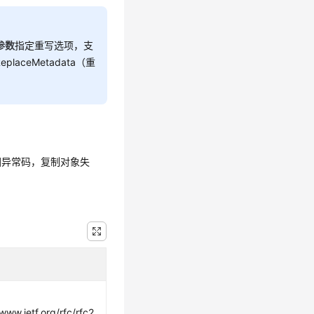
e参数
指定重写选项，支
eplaceMetadata（重
回异常码，复制对象失
/www.ietf.org/rfc/rfc2