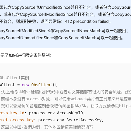
果包含CopySourceIfUnmodifiedSince并且不符合，或者包含CopySour
，或者包含CopySourceIfModifiedSince并且不符合，或者包含CopySour
不符合，则复制失败，返回异常码：412 precondition failed。
opySourceIfModifiedSince和CopySourceIfNoneMatch可以一起使用；
opySourceIfUnmodifiedSince和CopySourceIfMatch可以一起使用。
展示了如何进行限定条件复制：
ObsClient实例
sClient = 
new
ObsClient
({

/ 认证用的ak和sk硬编码到代码中或者明文存储都有很大的安全风险，建议在
/ 前端本身没有process对象，可以使用webpack类打包工具定义环
 您可以登录访问管理控制台获取访问密钥AK/SK，获取方式请参见https://support
cess_key_id
: process.
env
.
AccessKeyID
,

cret_access_key
: process.
env
.
SecretAccessKey
,

/ 这里以中国-香港为例，其他地区请按实际情况填写