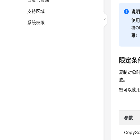
支持区域
说
使
系统权限
持Ob
写
限定条
复制对象
败。
您可以使
参数
CopySo