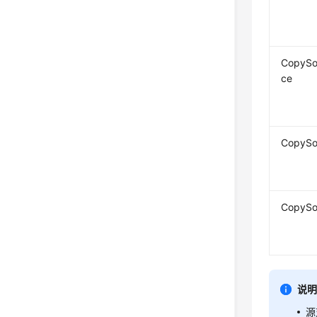
CopySo
ce
CopySo
CopySo
说
源