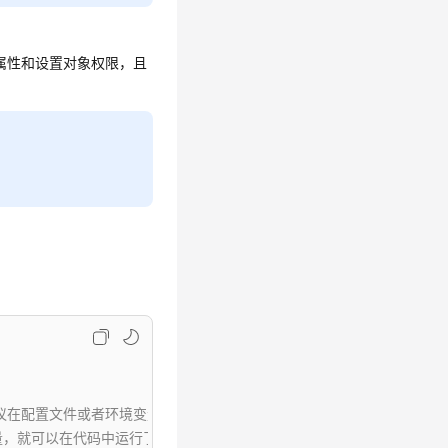
象的属性和设置对象权限，且
配置文件或者环境变量中密文存放，使用时解密，确保安全；本示例以ak和sk
境变量，就可以在代码中运行了。