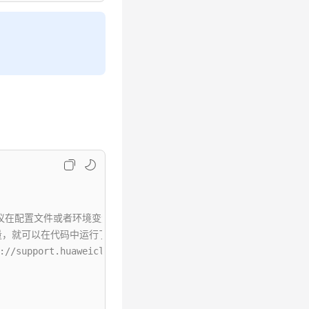
配置文件或者环境变量中密文存放，使用时解密，确保安全；本示例以ak和sk
境变量，就可以在代码中运行了。
.huaweicloud.com/intl/zh-cn/usermanual-ca/ca_01