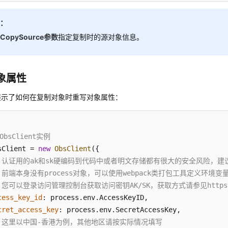
明：
用
CopySource参数
指定复制时的源对象信息。
象属性
展示了如何在复制对象时重写对象属性：
ObsClient实例
sClient = 
new
ObsClient
({

/ 认证用的ak和sk硬编码到代码中或者明文存储都有很大的安全风险，建议在
/ 前端本身没有process对象，可以使用webpack类打包工具定义环
 您可以登录访问管理控制台获取访问密钥AK/SK，获取方式请参见https://support
cess_key_id
: process.
env
.
AccessKeyID
,

cret_access_key
: process.
env
.
SecretAccessKey
,

/ 这里以中国-香港为例，其他地区请按实际情况填写