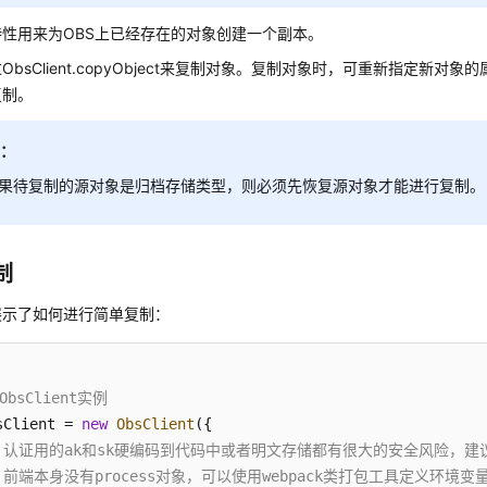
性用来为OBS上已经存在的对象创建一个副本。
ObsClient.copyObject来复制对象。复制对象时，可重新指定新对
复制。
明：
果待复制的源对象是归档存储类型，则必须先恢复源对象才能进行复制。
制
展示了如何进行简单复制：
ObsClient实例
sClient = 
new
ObsClient
({

/ 认证用的ak和sk硬编码到代码中或者明文存储都有很大的安全风险，建议在
/ 前端本身没有process对象，可以使用webpack类打包工具定义环