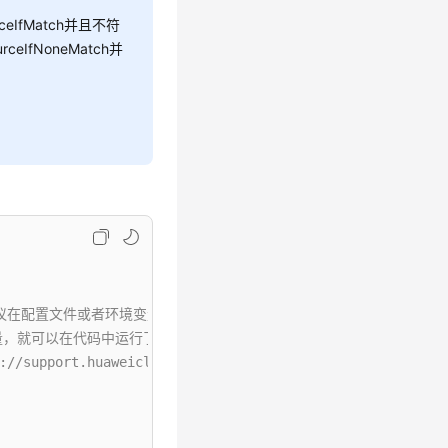
ceIfMatch并且不符
ceIfNoneMatch并
配置文件或者环境变量中密文存放，使用时解密，确保安全；本示例以ak和sk
境变量，就可以在代码中运行了。
.huaweicloud.com/intl/zh-cn/usermanual-ca/ca_01