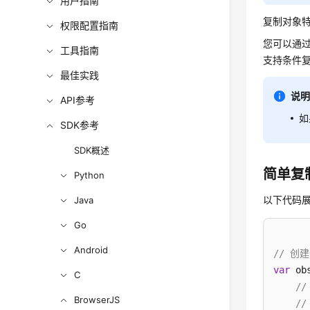
用户指南
复制对象特
权限配置指南
您可以通过
工具指南
支持条件
最佳实践
说
API参考
如
SDK参考
SDK概述
简单复
Python
以下代码
Java
Go
Android
// 创建
var
 ob
C
/
BrowserJS
/