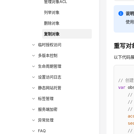
管理对象ACL
列举对象
说
使
删除对象
复制对象
临时授权访问
重写对
多版本控制
以下代码
生命周期管理
设置访问日志
// 创建
var
 ob
静态网站托管
/
标签管理
/
//
服务端加密
ac
异常处理
se
/
FAQ