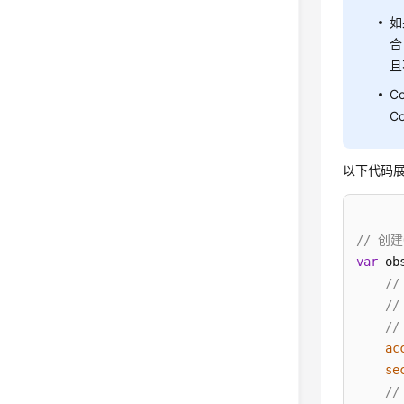
如
合
且
C
C
以下代码
// 创建
var
 ob
/
/
//
ac
se
/