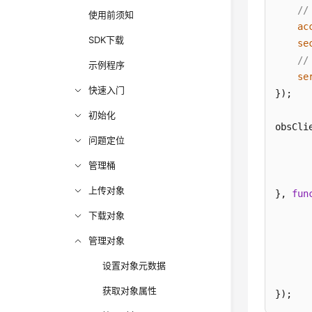
//
使用前须知
ac
SDK下载
se
/
示例程序
se
快速入门
});

初始化
obsCli
问题定位
管理桶
上传对象
}, 
fun
下载对象
管理对象
      
设置对象元数据
       
获取对象属性
});