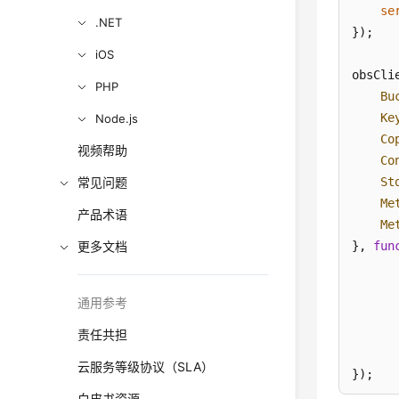
se
.NET
});

iOS
obsCli
PHP
Bu
Ke
Node.js
Co
视频帮助
Co
常见问题
St
Me
产品术语
Me
更多文档
}, 
fun
通用参考
      
责任共担
       
云服务等级协议（SLA）
});
白皮书资源