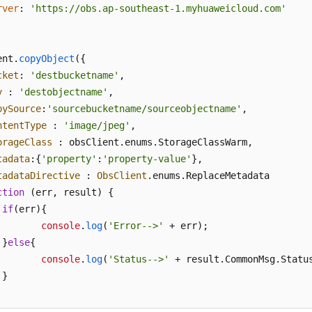
rver
: 
'https://obs.ap-southeast-1.myhuaweicloud.com'
ent.
copyObject
({

cket
: 
'destbucketname'
,       

y
 : 
'destobjectname'
,       

pySource
:
'sourcebucketname/sourceobjectname'
,

ntentType
 : 
'image/jpeg'
,

orageClass
 : obsClient.
enums
.
StorageClassWarm
,

tadata
:{
'property'
:
'property-value'
},

tadataDirective
 : 
ObsClient
.
enums
.
ReplaceMetadata
ction
 (
err, result
) {

if
(err){

console
.
log
(
'Error-->'
 + err);

 }
else
{

console
.
log
(
'Status-->'
 + result.
CommonMsg
.
Statu
}
