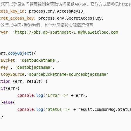
 您可以登录访问管理控制台获取访问密钥AK/SK，获取方式请参见https://support
cess_key_id
: process.
env
.
AccessKeyID
,

cret_access_key
: process.
env
.
SecretAccessKey
,

/ 这里以中国-香港为例，其他地区请按实际情况填写
rver
: 
'https://obs.ap-southeast-1.myhuaweicloud.com'
ent.
copyObject
({

Bucket
: 
'destbucketname'
,

Key
 : 
'destobjectname'
,

CopySource
:
'sourcebucketname/sourceobjectname'
ction
 (
err, result
) {

if
(err){

console
.
log
(
'Error-->'
 + err);

 }
else
{

console
.
log
(
'Status-->'
 + result.
CommonMsg
.
Statu
}
