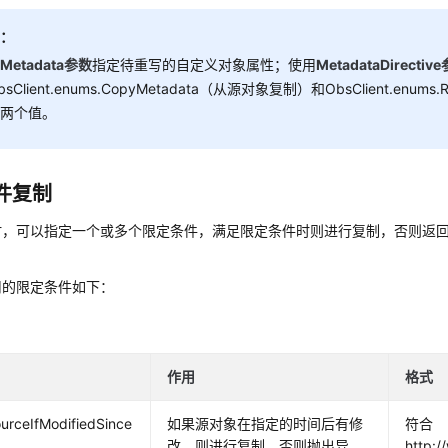
明：
用
Metadata参数
指定待重写的自定义对象属性；使用
MetadataDirectiv
sClient.enums.CopyMetadata（从源对象复制）和ObsClient.enums.R
）两个值。
件复制
时，可以指定一个或多个限定条件，满足限定条件时则进行复制，否则返
用的限定条件如下：
作用
格式
urceIfModifiedSince
如果源对象在指定的时间后有修
符合
改，则进行复制，否则抛出异
http:/