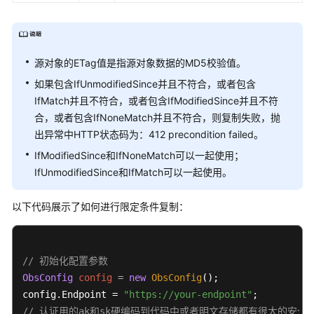
命
周
期
源对象的ETag值是指源对象数据的MD5校验值。
重
写
如果包含IfUnmodifiedSince并且不符合，或者包含
响
IfMatch并且不符合，或者包含IfModifiedSince并且不符
应
合，或者包含IfNoneMatch并且不符合，则复制失败，抛
头
出异常中HTTP状态码为：412 precondition failed。
IfModifiedSince和IfNoneMatch可以一起使用；
获
IfUnmodifiedSince和IfMatch可以一起使用。
取
自
以下代码展示了如何进行限定条件复制：
定
义
元
数
// 初始化配置参数
据
ObsConfig
config
=
new
ObsConfig
();

config.Endpoint = 
"https://your-endpoint"
图
// 认证用的ak和sk硬编码到代码中或者明文存储都有很大的安全风