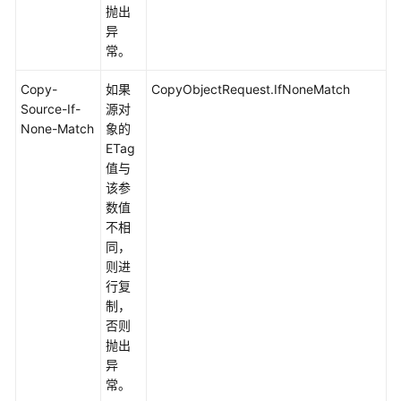
度
抛出
异
创
常。
建
文
Copy-
如果
CopyObjectRequest.IfNoneMatch
件
Source-If-
源对
夹
None-Match
象的
ETag
设
值与
置
该参
对
数值
象
不相
属
同，
性
则进
行复
制，
设
否则
置
抛出
对
异
象
常。
生