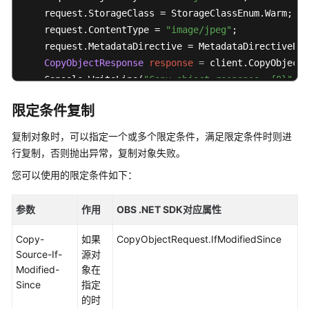
    request.StorageClass = StorageClassEnum.Warm;

使
    request.ContentType = 
"image/jpeg"
;

用
    request.MetadataDirective = MetadataDirectiveEnu
前
CopyObjectResponse
response
=
 client.CopyObject(
须
    Console.WriteLine(
"Copy object response: {0}"
, r
知
限定条件复制
catch
 (ObsException ex)

SDK
{

下
复制对象时，可以指定一个或多个限定条件，满足限定条件时则进
    Console.WriteLine(
载
"ErrorCode: {0}"
, ex.ErrorCode
行复制，否则抛出异常，复制对象失败。
    Console.WriteLine(
"ErrorMessage: {0}"
, ex.ErrorM
您可以使用的限定条件如下：
示
} 
例
程
参数
作用
OBS .NET SDK对应属性
序
Copy-
如果
CopyObjectRequest.IfModifiedSince
Source-If-
源对
快
Modified-
象在
速
Since
指定
入
的时
门