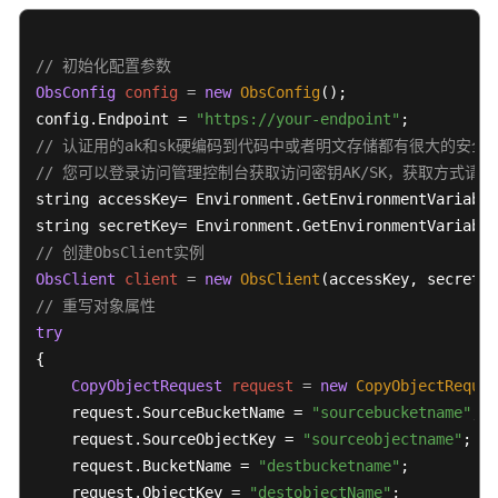
参
考
// 初始化配置参数
SDK
ObsConfig
config
=
new
ObsConfig
();

概
config.Endpoint = 
"https://your-endpoint"
述
// 认证用的ak和sk硬编码到代码中或者明文存储都有很大的安全风
// 您可以登录访问管理控制台获取访问密钥AK/SK，获取方式请参见https://s
Python
string accessKey= Environment.GetEnvironmentVariable
string secretKey= Environment.GetEnvironmentVariable
Java
// 创建ObsClient实例
ObsClient
Go
client
=
new
ObsClient
// 重写对象属性
Android
try
{

C
CopyObjectRequest
request
=
new
CopyObjectReques
    request.SourceBucketName = 
"sourcebucketname"
;

BrowserJS
    request.SourceObjectKey = 
"sourceobjectname"
;

    request.BucketName = 
"destbucketname"
;

.NET
    request.ObjectKey = 
"destobjectName"
;
