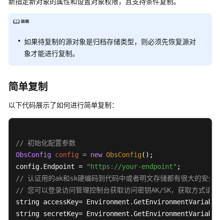
介
新指定新对象的属性和设置对象权限，且支持条件复制。
绍
计
如果待复制的源对象是归档存储类型，则必须先恢复源对
费
象才能进行复制。
说
明
简单复制
快
速
以下代码展示了如何进行简单复制：
入
门
// 初始化配置参数
用
户
ObsConfig
config
=
new
ObsConfig
();

指
config.Endpoint = 
"https://your-endpoint"
南
// 认证用的ak和sk硬编码到代码中或者明文存储都有很大的安全风
// 您可以登录访问管理控制台获取访问密钥AK/SK，获取方式请参见https://s
权
string accessKey= Environment.GetEnvironmentVariable
限
string secretKey= Environment.GetEnvironmentVariable