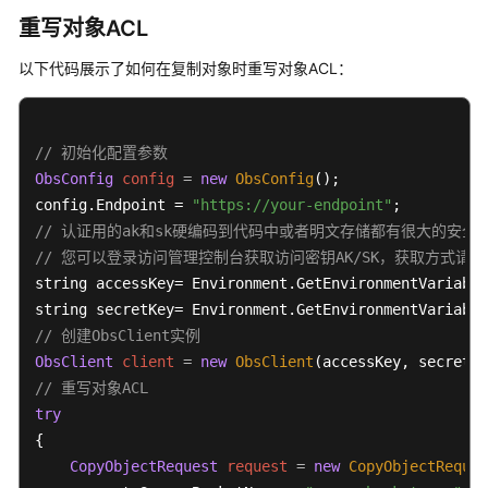
对
重写对象ACL
象
catch
 (ObsException ex)

{

以下代码展示了如何在复制对象时重写对象ACL：
列
    Console.WriteLine(
"ErrorCode: {0}"
, ex.ErrorCode
举
    Console.WriteLine(
"ErrorMessage: {0}"
, ex.ErrorM
对
} 
象
// 初始化配置参数
ObsConfig
config
=
new
ObsConfig
();

管
config.Endpoint = 
"https://your-endpoint"
理
// 认证用的ak和sk硬编码到代码中或者明文存储都有很大的安全风
对
// 您可以登录访问管理控制台获取访问密钥AK/SK，获取方式请参见https://s
象
string accessKey= Environment.GetEnvironmentVariable
ACL
string secretKey= Environment.GetEnvironmentVariable
// 创建ObsClient实例
获
ObsClient
client
=
new
ObsClient
取
// 重写对象ACL
对
try
象
属
{

性
CopyObjectRequest
request
=
new
CopyObjectReques