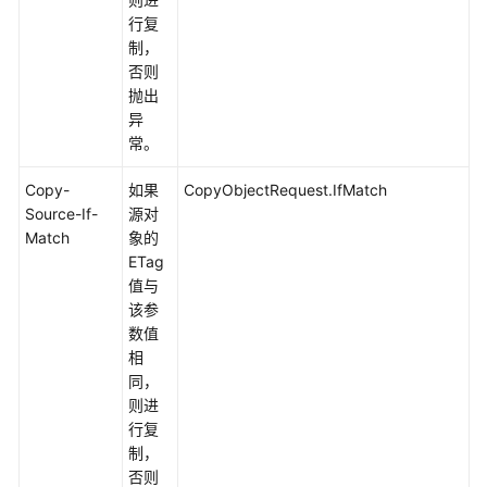
基
行复
础
制，
操
否则
作
抛出
异
上
常。
传
对
Copy-
如果
CopyObjectRequest.IfMatch
象
Source-If-
源对
Match
象的
下
ETag
载
值与
对
该参
象
数值
相
获
同，
取
则进
上
行复
传
制，
进
否则