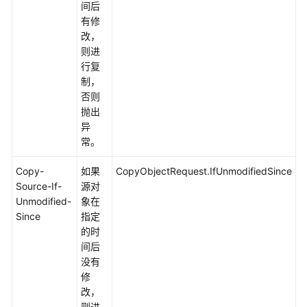
间后
有修
初
改，
始
则进
化
行复
制，
桶
否则
相
抛出
关
异
接
常。
口
Copy-
如果
CopyObjectRequest.IfUnmodifiedSince
对
Source-If-
源对
象
Unmodified-
象在
相
Since
指定
关
的时
接
间后
口
没有
修
对
改，
象
则进