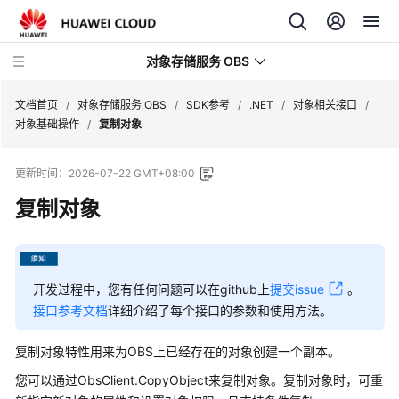
对象存储服务 OBS
文档首页
/
对象存储服务 OBS
/
SDK参考
/
.NET
/
对象相关接口
/
对象基础操作
/
复制对象
最
更新时间：
2026-07-22 GMT+08:00
新
动
复制对象
态
服
务
开发过程中，您有任何问题可以在github上
提交issue
。
公
接口参考文档
详细介绍了每个接口的参数和使用方法。
告
复制对象特性用来为OBS上已经存在的对象创建一个副本。
产
您可以通过ObsClient.CopyObject来复制对象。复制对象时，可重
品