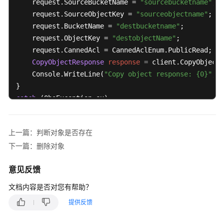
    request.SourceBucketName = 
"sourcebucketname"
;

多
    request.SourceObjectKey = 
"sourceobjectname"
;

段
    request.BucketName = 
"destbucketname"
;

操
    request.ObjectKey = 
"destobjectName"
;

作
    request.CannedAcl = CannedAclEnum.PublicRead;

CopyObjectResponse
response
=
 client.CopyObject(
对
    Console.WriteLine(
"Copy object response: {0}"
, r
象
多
catch
 (ObsException ex)

版
{

本
    Console.WriteLine(
"ErrorCode: {0}"
, ex.ErrorCode
控
上一篇：判断对象是否存在
制
    Console.WriteLine(
"ErrorMessage: {0}"
, ex.ErrorM
下一篇：删除对象
} 
临
时
意见反馈
授
文档内容是否对您有帮助？
权
访
提供反馈
问