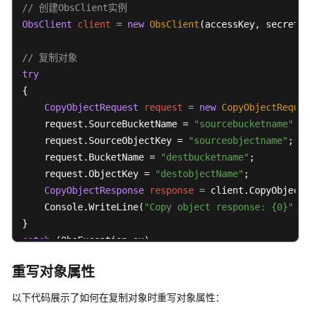
配
// 创建ObsClient实例
置
ObsClient
client
=
new
ObsClient
(accessKey, secretKe
指
南
// 复制对象
try
工
{

具
CopyObjectRequest
request
=
new
CopyObjectReques
指
南
    request.SourceBucketName = 
"sourcebucketname"
;

    request.SourceObjectKey = 
"sourceobjectname"
;

最
    request.BucketName = 
"destbucketname"
;

佳
    request.ObjectKey = 
"destobjectName"
;

实
CopyObjectResponse
response
=
 client.CopyObject(
践
    Console.WriteLine(
"Copy object response: {0}"
, r
API
catch
 (ObsException ex)

参
{

考
重写对象属性
    Console.WriteLine(
"ErrorCode: {0}"
, ex.ErrorCode
    Console.WriteLine(
"ErrorMessage: {0}"
, ex.ErrorM
SDK
以下代码展示了如何在复制对象时重写对象属性：
} 