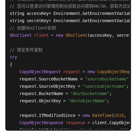
片
// 您可以登录访问管理控制台获取访问密钥AK/SK，获取方式请参见https://s
处
string accessKey= Environment.GetEnvironmentVariable
理
string secretKey= Environment.GetEnvironmentVariable
// 创建ObsClient实例
判
断
ObsClient
client
=
new
ObsClient
(accessKey, secretKe
对
象
// 限定条件复制
是
try
否
{

存
CopyObjectRequest
request
=
new
CopyObjectReques
在
    request.SourceBucketName = 
"sourcebucketname"
;

    request.SourceObjectKey = 
"sourceobjectname"
;

复
    request.BucketName = 
"destbucketname"
;

制
    request.ObjectKey = 
"destobjectName"
;

对
象
    request.IfModifiedSince = 
new
DateTime
(
2018
, 
3
, 
CopyObjectResponse
response
=
 client.CopyObject(
删
除
    Console.WriteLine(
"Copy object response: {0}"
, r