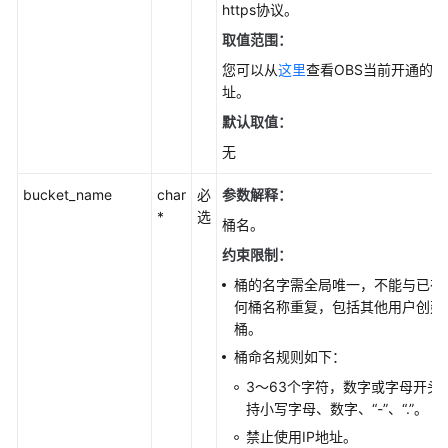
问
https协议。
题
取值范围：
(C
您可以从
这里
查看OBS当前开通的
SDK)
址。
参
默认取值：
数
无
列
表
bucket_name
char
必
参数解释
：
*
选
桶名。
数
据
约束限制：
类
桶的名字需全局唯一，不能与已有
型
何桶名称重复，包括其他用户创建
桶。
BrowserJS
桶命名规则如下：
3～63个字符，数字或字母开头
.NET
持小写字母、数字、“-”、“.”。
iOS
禁止使用IP地址。