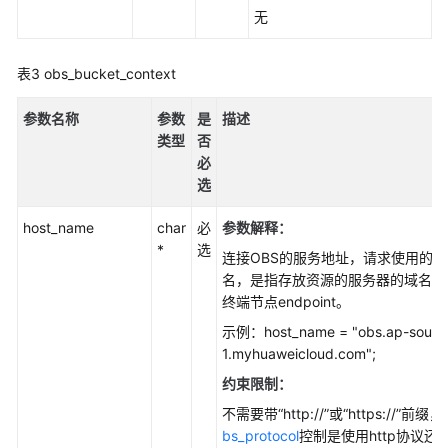
(C
无
SDK)
表3
obs_bucket_context
多
版
参数名称
参数
是
描述
本
类型
否
控
必
制
选
(C
SDK)
host_name
char
必
参数解释
：
*
选
异
连接OBS的服务地址，请求使用的主
常
名，是指存放资源的服务器的域名，
处
终端节点endpoint。
理
示例：host_name = "obs.ap-southe
(C
1.myhuaweicloud.com";
SDK)
约束限制：
常
不需要带“http://”或“https://”前缀
见
bs_protocol
控制是使用http协议还