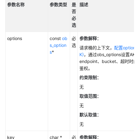
参
参数名称
参数类型
是
描述
考
否
必
SDK
选
概
述
options
const
ob
必
参数解释：
s_option
选
请求桶的上下文，
配置option(
Python
s
*
K)
，通过obs_options设置AK
endpoint、bucket、超时时
Java
鉴权。
约束限制：
Go
无
Android
取值范围：
无
C
默认取值：
使
无
用
前
key
char *
必
参数解释：