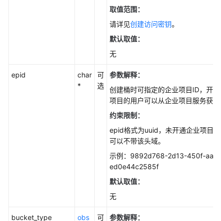
取值范围：
请详见
创建访问密钥
。
默认取值：
无
epid
char
可
参数解释
：
*
选
创建桶时可指定的企业项目ID，开通
项目的用户可以从企业项目服务获取
约束限制：
epid格式为uuid，未开通企业项目
可以不带该头域。
示例：9892d768-2d13-450f-aac7
ed0e44c2585f
默认取值：
无
bucket_type
obs
可
参数解释
：