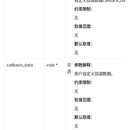
自定义回调数据callback_dat
名
约束限制：
对
无
象
(C
取值范围：
SDK)
无
默认取值：
截
断
无
对
象
callback_data
void *
可
参数解释：
(C
选
用户自定义回调数据。
SDK)
约束限制：
复
无
制
取值范围：
对
象
无
(C
默认取值：
SDK)
无