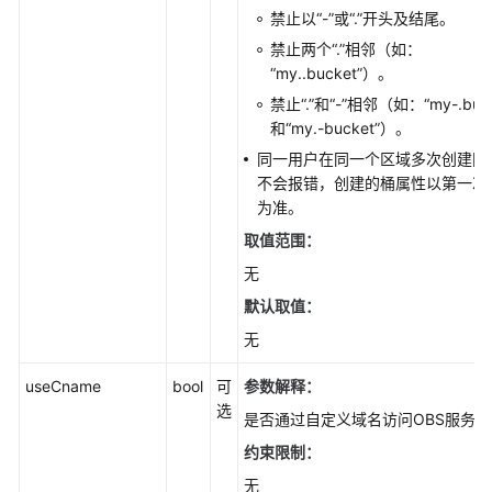
禁止以“-”或“.”开头及结尾。
PHP
禁止两个“.”相邻（如：
“my..bucket”）。
Node.js
禁止“.”和“-”相邻（如：“my-.buck
和“my.-bucket”）。
视
频
同一用户在同一个区域多次创建同
帮
不会报错，创建的桶属性以第一次
助
为准。
取值范围：
常
无
见
问
默认取值：
题
无
产
useCname
bool
可
参数解释
：
品
选
是否通过自定义域名访问OBS服务。
术
约束限制：
语
无