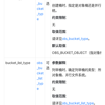
_bu
选
创建桶时，指定是对象桶还是并行文
cket
统。
_typ
约束限制：
e
无
取值范围：
请详见
obs_bucket_type
。
默认取值：
OBS_BUCKET_OBJECT（指对象桶
bucket_list_type
obs
可
参数解释
：
_bu
选
列举桶时，确定列举桶的类型：所有
cket
对象桶、并行文件系统。
_list
约束限制：
_typ
e
无
取值范围：
请详见
obs_bucket_list_type
。