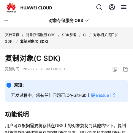
对象存储服务 OBS
文档首页
/
对象存储服务 OBS
/
SDK参考
/
C
/
对象相关接口(C
SDK)
/
复制对象(C SDK)
最
复制对象(C SDK)
新
动
更新时间：
2026-07-31 GMT+08:00
态
须知：
服
务
开发过程中，您有任何问题可以在GitHub上
提交issue
。
公
告
功能说明
产
用户可以根据需要将存储在OBS上的对象复制到其他路径下。复制
品
对象操作将创建需要复制的对象的副本，即为指定桶中的对象创建