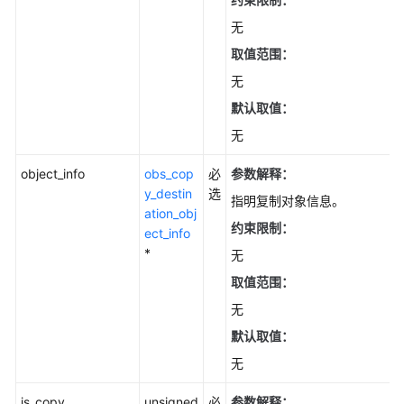
初
始
无
化
取值范围：
(C
无
SDK)
默认取值：
桶
无
相
关
object_info
obs_cop
必
参数解释：
接
y_destin
选
指明复制对象信息。
口
ation_obj
(C
约束限制：
ect_info
SDK)
*
无
取值范围：
对
象
无
相
默认取值：
关
无
接
口
is_copy
unsigned
必
参数解释：