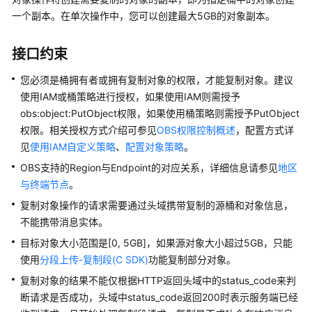
介
一个副本。在单次操作中，您可以创建最大5GB的对象副本。
绍
计
接口约束
费
说
您必须是桶拥有者或拥有复制对象的权限，才能复制对象。建议
明
使用IAM或桶策略进行授权，如果使用IAM则需授予
obs:object:PutObject权限，如果使用桶策略则需授予PutObject
快
权限。相关授权方式介绍可参见
OBS权限控制概述
，配置方式详
速
见
使用IAM自定义策略
、
配置对象策略
。
入
OBS支持的Region与Endpoint的对应关系，详细信息请参见
地区
门
与终端节点
。
用
复制对象操作的请求需要通过头域携带复制的源桶和对象信息，
户
不能携带消息实体。
指
目标对象大小范围是[0, 5GB]，如果源对象大小超过5GB，只能
南
使用
分段上传-复制段(C SDK)
功能复制部分对象。
复制对象的结果不能仅根据HTTP返回头域中的status_code来判
权
断请求是否成功，头域中status_code返回200时表示服务端已经
限