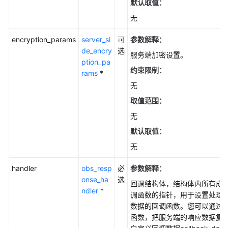
默认取值：
获
无
取
对
encryption_params
server_si
可
参数解释：
象
de_encry
选
服务端加密设置。
属
ption_pa
性
约束限制：
rams
*
(C
无
SDK)
取值范围：
列
无
举
默认取值：
桶
内
无
对
handler
obs_resp
必
参数解释：
象
onse_ha
选
(C
回调结构体，结构体内所有成
ndler
*
SDK)
调函数的指针，用于设置处理
数据的回调函数。您可以通过
重
函数，把服务端的响应数据复
命