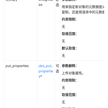
(C
int
选
SDK)
用来指定新对象的元数据是从
复制，还是用请求中的元数据
对
约束限制：
象
无
基
本
取值范围：
操
无
作
默认取值：
(C
SDK)
无
设
put_properties
obs_put_
可
参数解释：
置
propertie
选
上传对象属性。
对
s
*
约束限制：
象
属
无
性
取值范围：
(C
无
SDK)