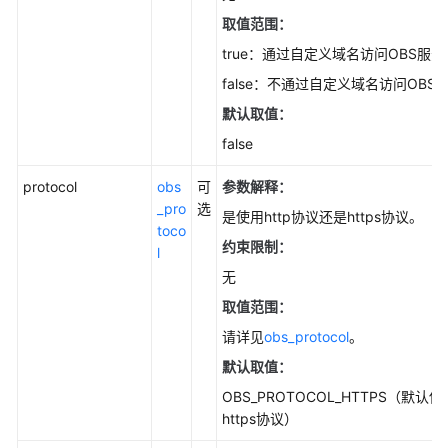
更
取值范围：
多
true：通过自定义域名访问OBS服务
文
档
false：不通过自定义域名访问OBS
默认取值：
通
false
用
参
protocol
obs
可
参数解释
：
考
_pro
选
是使用http协议还是https协议。
toco
约束限制：
责
l
任
无
共
取值范围：
担
请详见
obs_protocol
。
云
默认取值：
服
OBS_PROTOCOL_HTTPS（默认使
务
https协议）
等