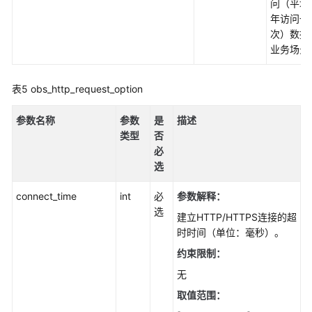
问（平均
年访问一
次）数据
业务场景
表5
obs_http_request_option
参数名称
参数
是
描述
类型
否
必
选
connect_time
int
必
参数解释
：
选
建立HTTP/HTTPS连接的超
时时间（单位：毫秒）。
约束限制：
无
取值范围：