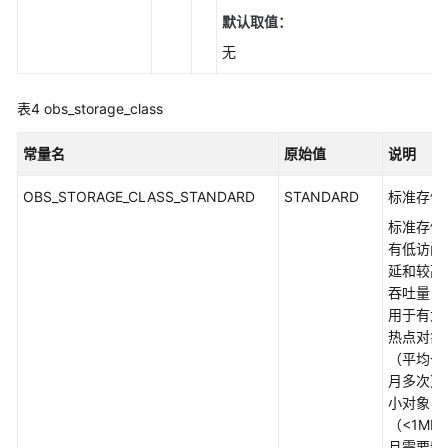
默认取值：
无
表4
obs_storage_class
常量名
原始值
说明
OBS_STORAGE_CLASS_STANDARD
STANDARD
标准存储
标准存储
有低访问
延和较高
吞吐量，
用于有大
热点对象
（平均一
月多次）
小对象
（<1MB
且需要频