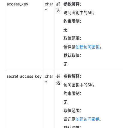
级
access_key
char
必
参数解释
：
协
*
选
访问密钥中的AK。
议
（SLA）
约束限制：
无
白
取值范围：
皮
书
请详见
创建访问密钥
。
资
默认取值：
源
无
支
secret_access_key
char
必
参数解释
：
持
*
选
区
访问密钥中的SK。
域
约束限制：
无
系
统
取值范围：
权
请详见
创建访问密钥
。
限
默认取值：