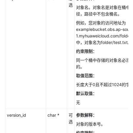
需
选
对象名。对象名是对象在桶中
知
径，路径中不包含桶名。
(C
SDK)
例如，您对象的访问地址为
examplebucket.obs.ap-south
下
1.myhuaweicloud.com/folder/t
载
中，对象名为folder/test.txt。
与
约束限制：
安
同一个桶中存储的对象名必须
装
的。
SDK(C
SDK)
取值范围：
长度大于0且不超过1024的字
快
默认取值：
速
入
无
门
(C
version_id
char *
可
参数解释：
SDK)
选
对象的版本号。
约束限制：