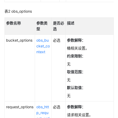
批
量
表2
obs_options
复
制
参数名称
参数类
是否必
描述
对
型
选
象
(C
bucket_options
obs_bu
必选
参数解释：
SDK)
cket_co
桶相关设置。
ntext
约束限制：
配
置
无
对
取值范围：
象
无
级
WORM
默认取值：
保
无
护
策
request_options
obs_htt
必选
参数解释：
略
p_requ
(C
请求相关设置。