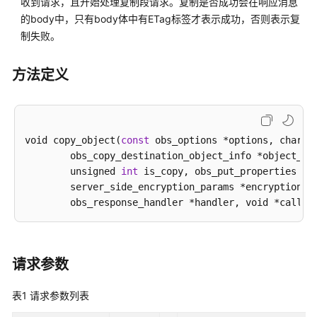
配
收到请求，且开始处理复制段请求。复制是否成功会在响应消息
置
的body中，只有body体中有ETag标签才表示成功，否则表示复
指
制失败。
南
方法定义
工
具
指
南
void copy_object(
const
 obs_options *options, char *
	obs_copy_destination_object_info *object_info,

最
        unsigned 
int
 is_copy, obs_put_properties *pu
佳
	server_side_encryption_params *encryption_params,

实
践
API
参
请求参数
考
表1
请求参数列表
SDK