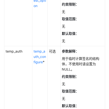
est_opti
SDK)
约束限制：
on
无
对
象
取值范围：
生
无
命
默认取值：
周
期
无
(C
SDK)
temp_auth
temp_a
可选
参数解释：
uth_con
用于临时计算签名的结构
figure
*
对
体，不使用时请设置为
象
NULL。
ACL(C
约束限制：
SDK)
无
对
取值范围：
象
无
标
签
默认取值：