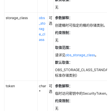
无
storage_class
obs
可
参数解释
：
_sto
选
创建桶时可指定的桶的存储类别。
rag
约束限制：
e_cl
ass
无
取值范围：
请详见
obs_storage_class
。
默认取值：
OBS_STORAGE_CLASS_STANDA
标准存储类别）
token
char
可
参数解释
：
*
选
临时访问密钥中的SecurityToken。
约束限制：
无