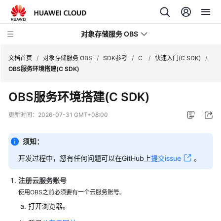
对象存储服务 OBS
文档首页
/
对象存储服务 OBS
/
SDK参考
/
C
/
快速入门(C SDK)
/
OBS服务环境搭建(C SDK)
最
OBS服务环境搭建(C SDK)
新
动
更新时间：
2026-07-31 GMT+08:00
态
须知：
服
务
开发过程中，您有任何问题可以在GitHub上
提交issue
。
公
告
注册云服务账号
使用OBS之前必须要有一个云服务账号。
产
打开浏览器。
品