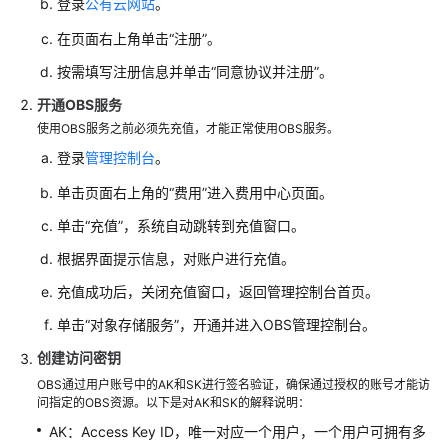
介
登录
公有云网站
。
绍
在页面右上角单击“注册”。
计
按需填写注册信息并单击“同意协议并注册”。
费
开通OBS服务
说
使用OBS服务之前必须先充值，才能正常使用OBS服务。
明
登录
管理控制台
。
快
单击页面右上角的“费用”进入费用中心页面。
速
入
单击“充值”，系统自动跳转到充值窗口。
门
根据界面提示信息，对账户进行充值。
充值成功后，关闭充值窗口，返回管理控制台首页。
用
户
单击“对象存储服务”，开通并进入OBS管理控制台。
指
创建访问密钥
南
OBS通过用户账号中的AK和SK进行签名验证，确保通过授权的账号才能访
问指定的OBS资源。以下是对AK和SK的解释说明：
权
限
AK：Access Key ID，唯一对应一个用户，一个用户可拥有多