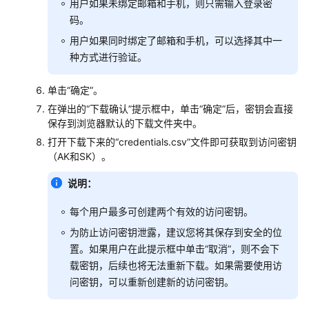
参
用户如果未绑定邮箱和手机，则只需输入登录密
考
码。
用户如果同时绑定了邮箱和手机，可以选择其中一
SDK
种方式进行验证。
概
述
单击“确定”。
在弹出的“下载确认”提示框中，单击“确定”后，密钥会直接
Python
保存到浏览器默认的下载文件夹中。
Java
打开下载下来的“credentials.csv”文件即可获取到访问密钥
（AK和SK）。
Go
说明：
Android
每个用户最多可创建两个有效的访问密钥。
为防止访问密钥泄露，建议您将其保存到安全的位
C
置。如果用户在此提示框中单击“取消”，则不会下
载密钥，后续也将无法重新下载。如果需要使用访
使
问密钥，可以重新创建新的访问密钥。
用
前