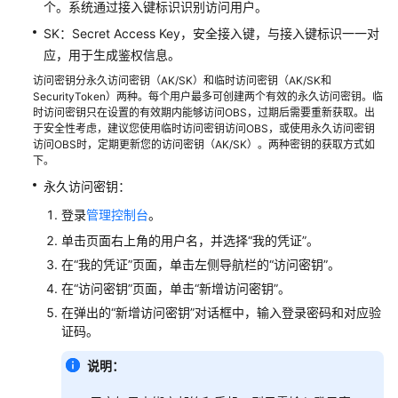
配
个。系统通过接入键标识识别访问用户。
置
SK：Secret Access Key，安全接入键，与接入键标识一一对
指
应，用于生成鉴权信息。
南
访问密钥分永久访问密钥（AK/SK）和临时访问密钥（AK/SK和
SecurityToken）两种。每个用户最多可创建两个有效的永久访问密钥。临
工
时访问密钥只在设置的有效期内能够访问OBS，过期后需要重新获取。出
具
于安全性考虑，建议您使用临时访问密钥访问OBS，或使用永久访问密钥
指
访问OBS时，定期更新您的访问密钥（AK/SK）。两种密钥的获取方式如
南
下。
永久访问密钥：
最
登录
管理控制台
。
佳
实
单击页面右上角的用户名，并选择“我的凭证”。
践
在“我的凭证”页面，单击左侧导航栏的“访问密钥”。
在“访问密钥”页面，单击“新增访问密钥”。
API
在弹出的“新增访问密钥”对话框中，输入登录密码和对应验
参
证码。
考
说明：
SDK