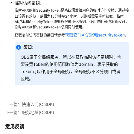
需
临时访问密钥：
知
临时AK/SK和SecurityToken是系统颁发给用户的临时访问令牌，通过接
(C
口设置有效期，范围为15分钟至24小时，过期后需要重新获取。临时
AK/SK和SecurityToken遵循权限最小化原则。使用临时AK/SK鉴权时，
SDK)
临时AK/SK和SecurityToken必须同时使用。
获取临时AK/SK和securitytoken
获取临时访问密钥的接口请参考
。
下
载
须知：
与
安
OBS属于全局级服务，所以在获取临时访问密钥时，需
装
要设置Token的使用范围取值为domain，表示获取的
SDK(C
Token可以作用于全局服务，全局服务不区分项目或者
SDK)
区域。
快
速
入
上一篇：快速入门(C SDK)
门
下一篇：服务地址(C SDK)
(C
SDK)
意见反馈