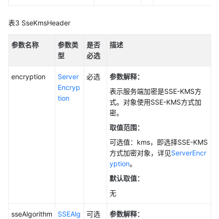
请
求
表3
SseKmsHeader
时
添
参数名称
参数类
是否
描述
加
型
必选
自
定
encryption
Server
必选
参数解释：
义
Encryp
表示服务端加密是SSE-KMS方
头
tion
式。对象使用SSE-KMS方式加
域
密。
问
取值范围：
题
可选值：kms，即选择SSE-KMS
定
方式加密对象，详见
ServerEncr
位
yption
。
(Java
默认取值：
SDK)
无
异
常
sseAlgorithm
SSEAlg
可选
参数解释：