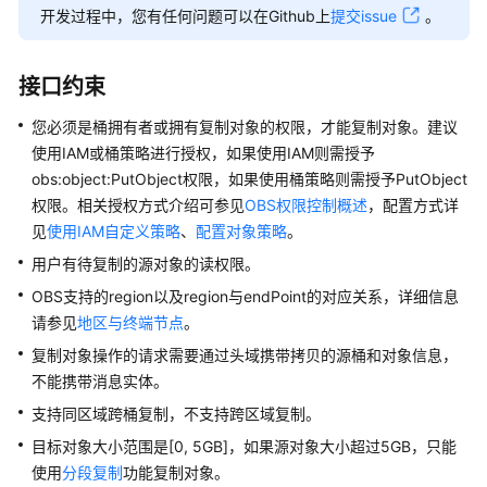
介
开发过程中，您有任何问题可以在Github上
提交issue
。
绍
计
接口约束
费
说
您必须是桶拥有者或拥有复制对象的权限，才能复制对象。建议
明
使用IAM或桶策略进行授权，如果使用IAM则需授予
obs:object:PutObject权限，如果使用桶策略则需授予PutObject
快
权限。相关授权方式介绍可参见
OBS权限控制概述
，配置方式详
速
见
使用IAM自定义策略
、
配置对象策略
。
入
用户有待复制的源对象的读权限。
门
OBS支持的region以及region与endPoint的对应关系，详细信息
用
请参见
地区与终端节点
。
户
复制对象操作的请求需要通过头域携带拷贝的源桶和对象信息，
指
不能携带消息实体。
南
支持同区域跨桶复制，不支持跨区域复制。
权
目标对象大小范围是[0, 5GB]，如果源对象大小超过5GB，只能
限
使用
分段复制
功能复制对象。