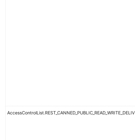
AccessControlList.REST_CANNED_PUBLIC_READ_WRITE_DELIVE