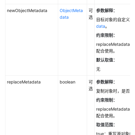
断
对
newObjectMetadata
ObjectMeta
可
参数解释：
象
data
选
目标对象的自定义元
(Java
data
。
SDK)
约束限制：
配
replaceMetadata需
置
配合使用。
对
默认取值：
象
无
级
WORM
replaceMetadata
boolean
可
参数解释：
保
选
护
复制对象时，是否重
策
约束限制：
略
replaceMetadata需
(Java
配合使用。
SDK)
取值范围：
修
true：重写源对象