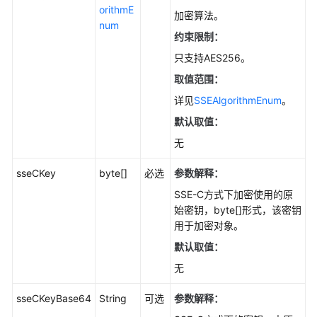
服
orithmE
加密算法。
务
num
约束限制：
等
级
只支持AES256。
协
取值范围：
议
详见
SSEAlgorithmEnum
。
（SLA）
默认取值：
白
无
皮
书
sseCKey
byte[]
必选
参数解释：
资
SSE-C方式下加密使用的原
源
始密钥，byte[]形式，该密钥
用于加密对象。
支
持
默认取值：
区
无
域
sseCKeyBase64
String
可选
参数解释：
系