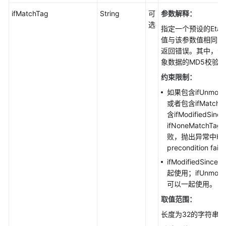
举
并
ifMatchTag
String
可
参数解释：
行
选
指定一个预设的Eta
文
值与该参数值相同，
件
返回错误。其中，源
系
象数据的MD5校验
统
约束限制：
内
对
如果包含ifUnmodi
象
或者包含ifMatc
(Java
含ifModified
SDK)
ifNoneMatch
败，抛出异常中HT
生
precondition fail
命
ifModifiedSinc
周
起使用；ifUnmodifi
期
可以一起使用。
(Java
取值范围：
SDK)
长度为32的字符串。
对