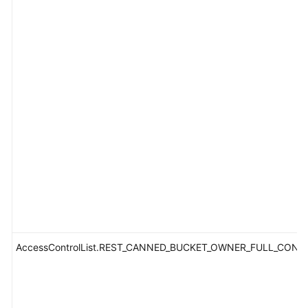
AccessControlList.REST_CANNED_BUCKET_OWNER_FULL_CONT