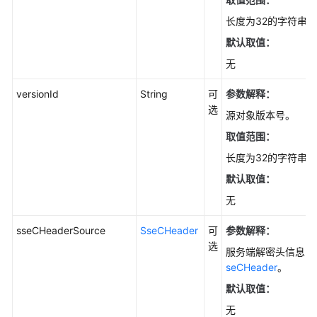
长度为32的字符串。
对
默认取值：
象
元
无
数
据
versionId
String
可
参数解释：
(Java
选
源对象版本号。
SDK)
取值范围：
临
长度为32的字符串。
时
默认取值：
授
无
权
访
sseCHeaderSource
SseCHeader
可
参数解释：
问
选
(Java
服务端解密头信息，
SDK)
seCHeader
。
默认取值：
发
无
送