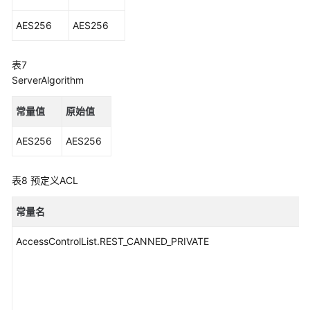
AES256
AES256
表7
ServerAlgorithm
常量值
原始值
AES256
AES256
表8
预定义ACL
常量名
AccessControlList.REST_CANNED_PRIVATE