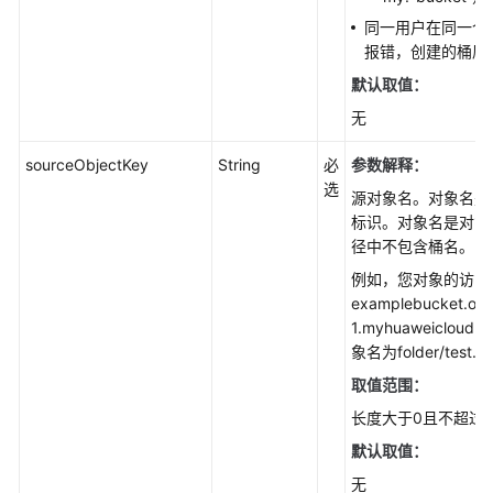
(Java
同一用户在同一个
SDK)
报错，创建的桶属
默认取值：
创
建
无
文
件
sourceObjectKey
String
必
参数解释：
夹
选
源对象名。对象名是
(Java
标识。对象名是对象
SDK)
径中不包含桶名。
例如，您对象的访问
重
examplebucket.obs
命
1.myhuaweicloud.c
名
象名为folder/test.t
对
象
取值范围：
(Java
长度大于0且不超过1
SDK)
默认取值：
截
无