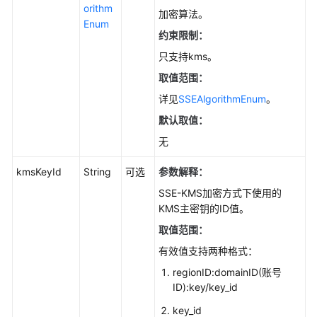
处
orithm
加密算法。
理
Enum
约束限制：
(Java
SDK)
只支持kms。
取值范围：
常
详见
SSEAlgorithmEnum
。
见
问
默认取值：
题
无
(Java
SDK)
kmsKeyId
String
可选
参数解释：
SSE-KMS加密方式下使用的
Go
KMS主密钥的ID值。
Android
取值范围：
有效值支持两种格式：
C
regionID:domainID(账号
ID):key/key_id
BrowserJS
key_id