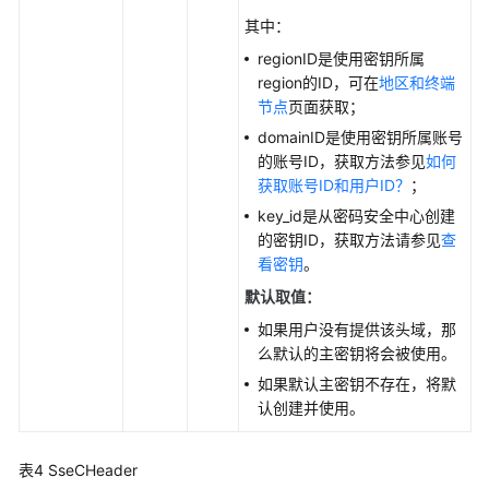
.NET
其中：
regionID是使用密钥所属
iOS
region的ID，可在
地区和终端
节点
页面获取；
PHP
domainID是使用密钥所属账号
的账号ID，获取方法参见
如何
Node.js
获取账号ID和用户ID？
；
视
key_id是从密码安全中心创建
频
的密钥ID，获取方法请参见
查
帮
看密钥
。
助
默认取值：
如果用户没有提供该头域，那
常
么默认的主密钥将会被使用。
见
如果默认主密钥不存在，将默
问
认创建并使用。
题
产
表4
SseCHeader
品