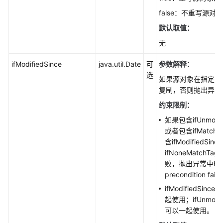
改
false：不重写源对
写
对
默认取值：
象
无
(Java
SDK)
ifModifiedSince
java.util.Date
可
参数解释：
选
如果源对象在指定的
判
复制，否则抛出异常
断
对
约束限制：
象
如果包含ifUnmodi
是
或者包含ifMatc
否
含ifModified
存
ifNoneMatch
在
败，抛出异常中HT
(Java
precondition fail
SDK)
ifModifiedSinc
起使用；ifUnmodifi
分
可以一起使用。
段