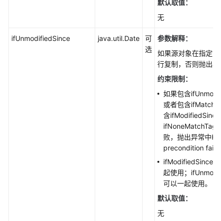
复
默认取值：
制
无
(Java
SDK)
ifUnmodifiedSince
java.util.Date
可
参数解释：
选
如果源对象在指定的
复
行复制，否则抛出异
制
对
约束限制：
象
如果包含ifUnmodi
(Java
或者包含ifMatc
SDK)
含ifModified
ifNoneMatch
列
败，抛出异常中HT
举
precondition fail
对
ifModifiedSinc
象
起使用；ifUnmodifi
(Java
可以一起使用。
SDK)
默认取值：
列
无