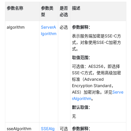
术
参数名称
参数类
是否
描述
语
型
必选
更
algorithm
ServerA
必选
参数解释：
多
lgorithm
表示服务端加密是SSE-C方
文
式，对象使用SSE-C加密方
档
式。
取值范围：
通
可选值：AES256，即选择
用
SSE-C方式，使用高级加密
参
标准（Advanced
考
Encryption Standard，
AES）加密对象。详见
Serve
责
rAlgorithm
。
任
默认取值：
共
担
无
云
sseAlgorithm
SSEAlg
可选
参数解释：