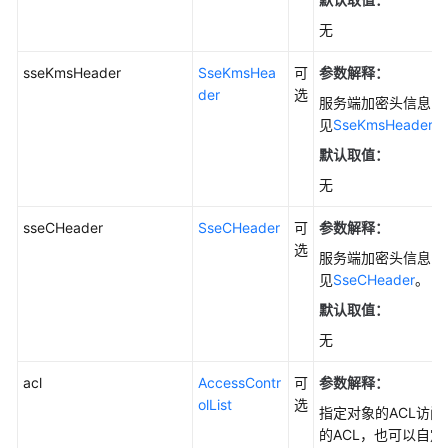
SDK(Java
无
SDK)
sseKmsHeader
SseKmsHea
可
参数解释：
快
der
选
服务端加密头信息，
速
见
SseKmsHeader
。
入
默认取值：
门
(Java
无
SDK)
sseCHeader
SseCHeader
可
参数解释：
初
选
服务端加密头信息，
始
见
SseCHeader
。
化
默认取值：
(Java
SDK)
无
桶
acl
AccessContr
可
参数解释
：
相
olList
选
指定对象的ACL访
关
的ACL，也可以自定
接