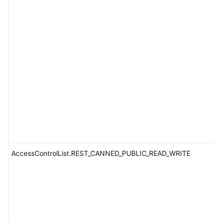
AccessControlList.REST_CANNED_PUBLIC_READ_WRITE