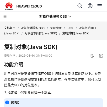
对象存储服务 OBS
文档首页
/
对象存储服务 OBS
/
SDK参考
/
Java
/
对象相关接口
(Java SDK)
/
对象基本操作(Java SDK)
/
复制对象(Java SDK)
最
复制对象(Java SDK)
新
动
更新时间：
2026-08-10 GMT+08:00
态
功能介绍
服
用户可以根据需要将存储在OBS上的对象复制到其他路径下。复制
务
对象操作将创建需要复制的对象的副本。在单次操作中，您可以创
公
建最大5GB的对象副本。
告
为指定桶中的对象创建一个副本。
产
品
须知：