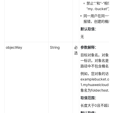
SDK
禁止“.”和“-”相邻
接
“my.-bucket”
口
同一用户在同一个
概
报错，创建的桶属
览
(Java
默认取值：
SDK)
无
使
objectKey
String
必
参数解释：
用
选
目标对象名。对象名
前
一标识。对象名是对
准
路径中不包含桶名。
备
(Java
例如，您对象的访问
SDK)
examplebucket.obs
1.myhuaweicloud.c
象名为folder/test.t
下
载
取值范围：
与
长度大于0且不超过1
安
装
默认取值：