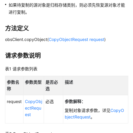
配
如果待复制的源对象是归档存储类别，则必须先恢复源对象才能
置
进行复制。
指
南
方法定义
工
obsClient.copyObject(
CopyObjectRequest
request
)
具
指
南
请求参数说明
最
表1
请求参数列表
佳
实
参数名
参数类型
是否必
描述
践
称
选
API
request
CopyObj
必选
参数解释：
参
ectRequ
复制对象请求参数，详见
CopyO
考
est
bjectRequest
。
SDK