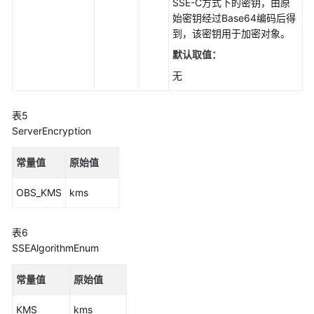
SSE-C方式下的密钥，由原
统
始密钥经过Base64编码后得
权
到，该密钥用于加密对象。
限
默认取值：
无
表5
ServerEncryption
常量值
原始值
OBS_KMS
kms
表6
SSEAlgorithmEnum
常量值
原始值
KMS
kms