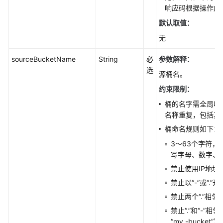
SDK)
响应码根据操作成
默认取值：
上
无
传
对
sourceBucketName
String
必
参数解释：
象
选
源桶名。
(Java
SDK)
约束限制：
桶的名字需全局唯
下
名称重复，包括其
载
桶命名规则如下：
对
象
3～63个字符
(Java
写字母、数字、“-”
SDK)
禁止使用IP地址
禁止以“-”或“.”
删
禁止两个“.”相邻（
除
对
禁止“.”和“-”相邻
象
“my.-bucket”