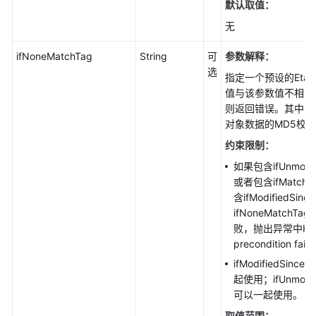
默认取值：
象
无
标
签
ifNoneMatchTag
String
可
参数解释：
(Java
选
SDK)
指定一个预设的Eta
值与该参数值不相同
对
则返回错误。其中，
象
对象数据的MD5校
ACL(Java
约束限制：
SDK)
如果包含ifUnmodi
或者包含ifMatc
校
含ifModified
验
ifNoneMatch
文
败，抛出异常中HT
件
precondition fail
一
ifModifiedSinc
致
起使用；ifUnmodifi
性
可以一起使用。
(Java
SDK)
取值范围：