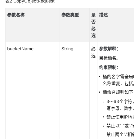
参
表2
CopyObjectRequest
考
参数名称
参数类型
是
描述
SDK
否
概
必
述
选
bucketName
String
必
参数解释
：
Python
选
目标桶名。
Java
约束限制：
桶的名字需全局唯
使
名称重复，包括其
用
前
桶命名规则如下：
须
3～63个字符
知
写字母、数字、“-”
(Java
禁止使用IP地址
SDK)
禁止以“-”或“.”
Java
禁止两个“.”相邻（