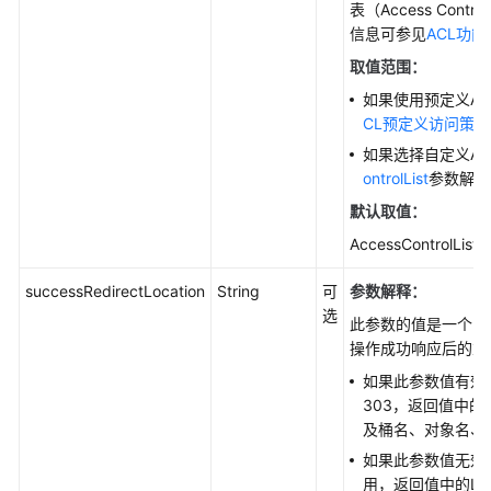
表（Access Contr
口
信息可参见
ACL功
(Java
取值范围：
SDK)
如果使用预定义A
对
CL预定义访问策略
象
如果选择自定义A
相
ontrolList
参数解释
关
默认取值：
接
口
AccessControlList
(Java
SDK)
successRedirectLocation
String
可
参数解释：
选
此参数的值是一个U
对
操作成功响应后的重
象
如果此参数值有效
基
303，返回值中的L
本
及桶名、对象名、对
操
作
如果此参数值无效
(Java
用，返回值中的Loc