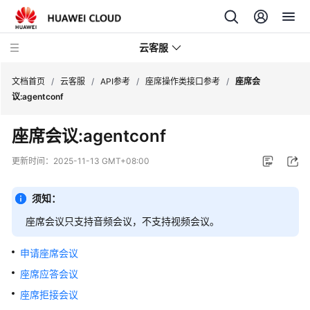
云客服
文档首页
/
云客服
/
API参考
/
座席操作类接口参考
/
座席会
议:agentconf
产
座席会议:agentconf
品
介
更新时间：
2025-11-13 GMT+08:00
绍
须知：
快
速
座席会议只支持音频会议，不支持视频会议。
入
门
申请座席会议
座席应答会议
用
座席拒接会议
户