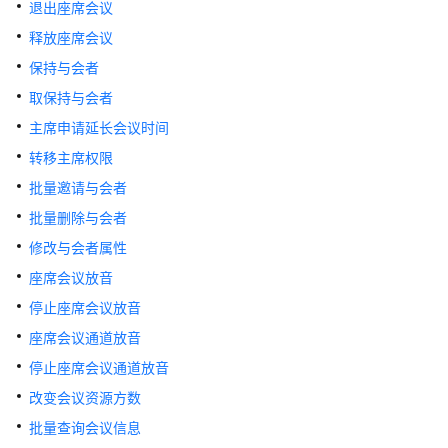
指
退出座席会议
南
释放座席会议
保持与会者
价
格
取保持与会者
说
主席申请延长会议时间
明
转移主席权限
开
批量邀请与会者
发
批量删除与会者
指
南
修改与会者属性
座席会议放音
API
停止座席会议放音
参
考
座席会议通道放音
停止座席会议通道放音
接
改变会议资源方数
口
批量查询会议信息
鉴