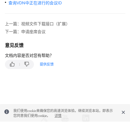
权
查询VDN中正在进行的会议ID
方
式
上一篇：视频文件下载接口（扩展）
系
下一篇：申请座席会议
统
配
意见反馈
置
类
文档内容是否对您有帮助？
接
提供反馈
口
参
考
（API
Fabric）
座
席
我们使用cookie来确保您的高速浏览体验。继续浏览本站，即表示
您同意我们使用cookie。
详情
操
作
类