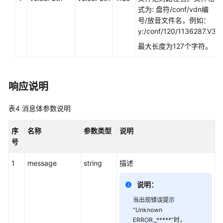
叫
式为: 盘符/conf/vdn编
数
号/放音文件名，例如：
据:calldata
y:/conf/120/1136287.V3
最大长度为127个字符。
实
时
质
响应说明
检:qualitycontrol
表4
消息体参数说明
座
席
序
名称
参数类型
说明
事
号
件:agentevent
1
message
string
描述
录
音
说明：
下
载:record
当出现错误提示
“Unknown
ERROR._*****”时，
多