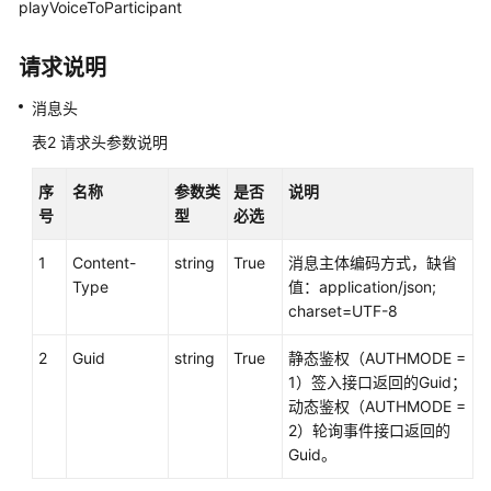
playVoiceToParticipant
接
口
请求说明
参
考
消息头
表2
请求头参数说明
文
档
序
名称
参数类
是否
说明
信
号
型
必选
息
1
Content-
string
True
消息主体编码方式，缺省
座
Type
值：application/json;
席
charset=UTF-8
操
作
2
Guid
string
True
静态鉴权（AUTHMODE =
类
1）签入接口返回的Guid；
接
动态鉴权（AUTHMODE =
口:onlineagent
2）轮询事件接口返回的
Guid。
呼
叫