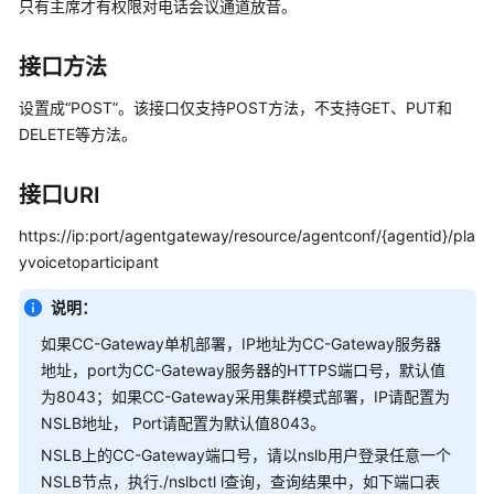
指
只有主席才有权限对电话会议通道放音。
南
接口方法
价
格
设置成“POST”。该接口仅支持POST方法，不支持GET、PUT和
说
DELETE等方法。
明
接口URI
开
发
https://ip:port/agentgateway/resource/agentconf/{agentid}/pla
指
yvoicetoparticipant
南
说明：
API
如果CC-Gateway单机部署，IP地址为CC-Gateway服务器
参
地址，port为CC-Gateway服务器的HTTPS端口号，默认值
考
为8043；如果CC-Gateway采用集群模式部署，IP请配置为
NSLB地址， Port请配置为默认值8043。
接
口
NSLB上的CC-Gateway端口号，请以nslb用户登录任意一个
鉴
NSLB节点，执行./nslbctl l查询，查询结果中，如下端口表