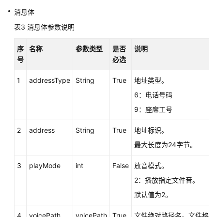
控
消息体
制
表3
消息体参数说明
类:voicecall
序
名称
参数类型
是否
说明
录
号
必选
音
回
1
addressType
String
True
地址类型。
放:recordplay
6：电话号码
队
9：座席工号
列
设
2
address
String
True
地址标识。
备:queuedevice
最大长度为24字节。
座
3
playMode
int
False
放音模式。
席
2：播放指定文件音。
班
组:agentgroup
默认值为2。
呼
4
voicePath
voicePath
True
文件绝对路径名。文件格