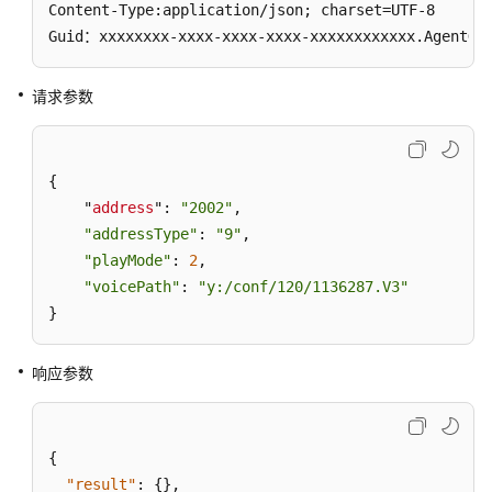
Content-Type:application/json; charset=UTF-8

座
Guid：xxxxxxxx-xxxx-xxxx-xxxx-xxxxxxxxxxxx.AgentGa
席
会
议
请求参数
释
放
{

座
    "
address
": 
"2002"
,

席
会
"addressType"
: 
"9"
,

议
"playMode"
: 
2
,

"voicePath"
: 
"y:/conf/120/1136287.V3"
保
}
持
与
响应参数
会
者
取
{
保
"result"
:
{
}
,