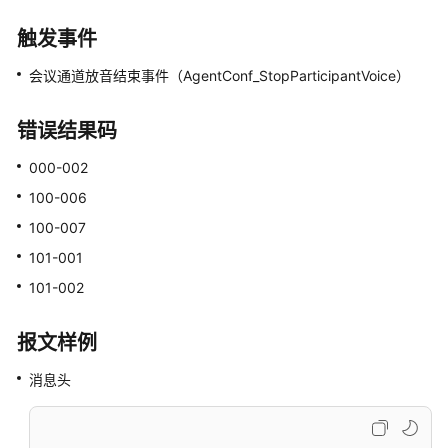
席
触发事件
会
议
会议通道放音结束事件（AgentConf_StopParticipantVoice）
座
席
错误结果码
应
000-002
答
会
100-006
议
100-007
101-001
座
席
101-002
拒
接
报文样例
会
议
消息头
退
出