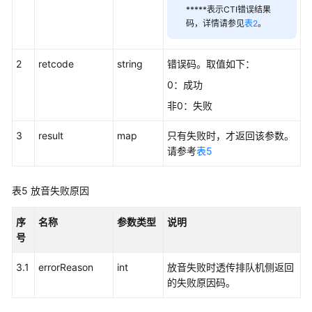
*****表示CTI错误结果
媒
码，详情请参见
表2
。
体
接
口:mediaCall
2
retcode
string
错误码。取值如下：
0：成功
视
频
非0：失败
文
3
result
map
只有失败时，才返回该参数。
件
请参考
表5
下
载:video
表5
放音失败原因
座
席
序
名称
参数类型
说明
会
号
议:agentconf
3.1
errorReason
int
放音失败时透传排队机侧返回
申
的失败原因码。
请
座