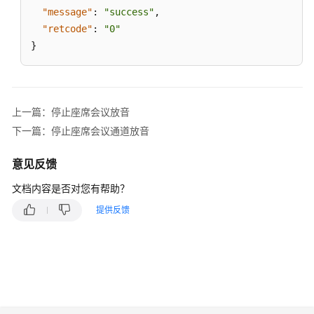
持
"message"
:
"success"
,
与
"retcode"
:
"0"
会
}
者
主
席
上一篇：停止座席会议放音
申
下一篇：停止座席会议通道放音
请
延
意见反馈
长
会
文档内容是否对您有帮助？
议
时
提供反馈
间
转
移
主
席