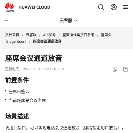
云客服
文档首页
/
云客服
/
API参考
/
座席操作类接口参考
/
座席会
议:agentconf
/
座席会议通道放音
产
座席会议通道放音
品
介
更新时间：
2025-11-13 GMT+08:00
绍
前置条件
快
座席已签入
速
入
当前座席是会议主席
门
场景描述
用
户
调用此接口，可以实现电话会议通道放音（即给指定用户放音），