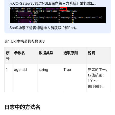
权
示CC-Gateway通过NSLB面向第三方系统开放的端口。
方
式
系
SaaS场景下请咨询运维人员获取IP和Port。
统
配
置
表1
URI中携带的参数说明
类
接
序
参数名
数据类型
选取原则
说明
口
号
参
考
1
agentid
string
True
座席的工号，
（API
取值范围：
Fabric）
101～
999999。
座
席
操
日志中的方法名
作
类