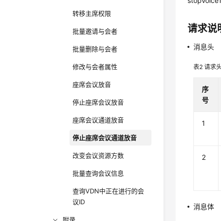
stopVoiceT
转移主席权限
请求说
批量邀请与会者
消息头
批量删除与会者
修改与会者属性
表2
请求
座席会议放音
序
号
停止座席会议放音
座席会议通道放音
1
停止座席会议通道放音
改变会议资源方数
2
批量查询会议信息
查询VDN中正在进行的会
议ID
消息体
附录