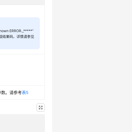
n ERROR._*****”
I错误结果码，详情请参见
参数。请参考
表5