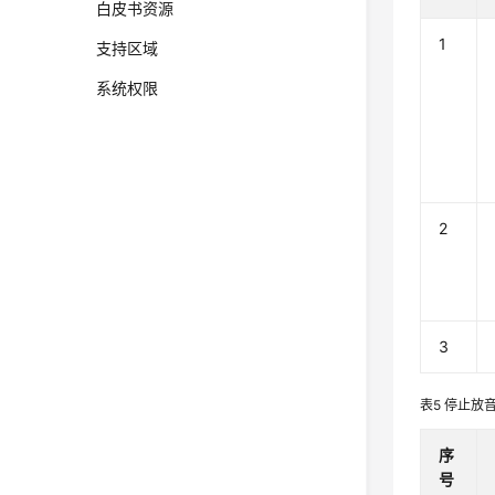
白皮书资源
1
支持区域
系统权限
2
3
表5
停止放
序
号