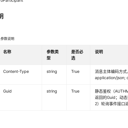
oParticipant
明
头参数说明
名称
参数类
是否必
说明
型
选
Content-Type
string
True
消息主体编码方式
application/json;
Guid
string
True
静态鉴权（AUTHM
返回的Guid；动态
2）轮询事件接口返