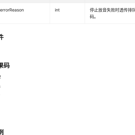
errorReason
int
停止放音失败时透传排
码。
件
果码
2
6
7
例