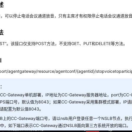
述
口，可以停止电话会议通道放音，只有主席才有权限停止电话会议通道放
法
OST”。该接口仅支持POST方法，不支持GET、PUT和DELETE等方法。
I
:port/agentgateway/resource/agentconf/{agentid}/stopvoicetopartici
明：
CC-Gateway单机部署，IP地址为CC-Gateway服务器地址，port为CC-
TPS端口号，默认值为8043；如果CC-Gateway采用集群模式部署，IP
rt请配置为默认值8043。
LB上的CC-Gateway端口号，请以nslb用户登录任意一个NSLB节点，执行./n
中，如下端口表示CC-Gateway通过NSLB面向第三方系统开放的端口。