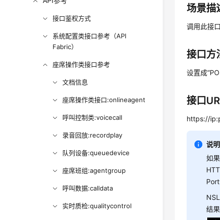
API参考
场景描
接口鉴权方式
调用此接
系统配置类接口参考（API
Fabric）
接口方
座席操作类接口参考
设置成“P
文档信息
接口UR
座席操作类接口:onlineagent
呼叫控制类:voicecall
https://ip
录音回放:recordplay
说
队列设备:queuedevice
如果
HT
座席班组:agentgroup
Po
呼叫数据:calldata
NS
实时质检:qualitycontrol
结果