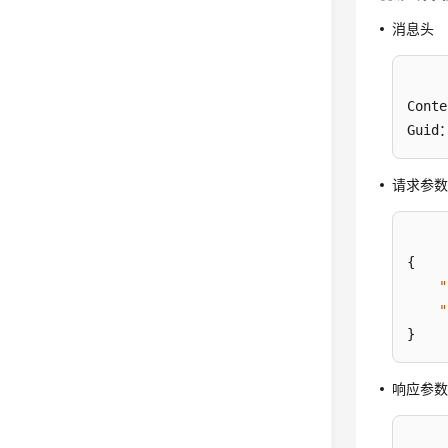
消息头
Conte
Guid：
请求参
{
"
"
}
响应参