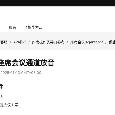
者
服务
了解华为云
云客服
/
API参考
/
座席操作类接口参考
/
座席会议:agentconf
/
停
座席会议通道放音
：
2025-11-13 GMT+08:00
件
签入
席是会议主席