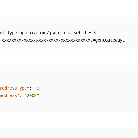
nt-Type:application/json; charset=UTF-8

xxxxxxxx-xxxx-xxxx-xxxx-xxxxxxxxxxxx.AgentGateway1
数
addressType"
:
"9"
,
address"
:
"2002"
数