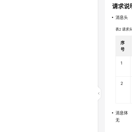
请求说
消息头
表2
请求
序
号
1
2
消息体
无