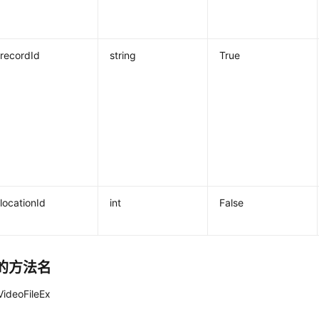
recordId
string
True
locationId
int
False
的方法名
ideoFileEx