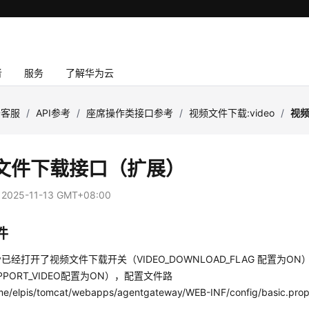
者
服务
了解华为云
云客服
/
API参考
/
座席操作类接口参考
/
视频文件下载:video
/
视
文件下载接口（扩展）
：
2025-11-13 GMT+08:00
件
way已经打开了视频文件下载开关（VIDEO_DOWNLOAD_FLAG 配置为
UPPORT_VIDEO配置为ON），配置文件路
/elpis/tomcat/webapps/agentgateway/WEB-INF/config/basic.prop