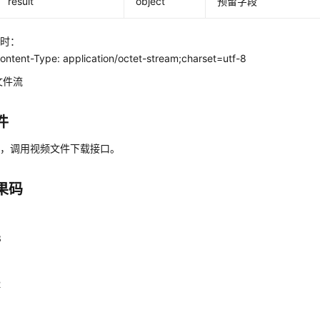
result
object
预留字段
功时：
tent-Type: application/octet-stream;charset=utf-8
文件流
件
入，调用视频文件下载接口。
果码
1
3
0
2