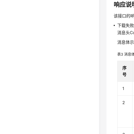
响应说
该接口的
下载失
消息头Cont
消息体
表3
消息
序
号
1
2