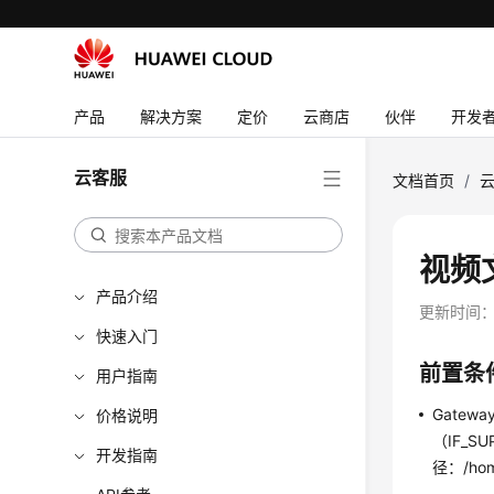
产品
解决方案
定价
云商店
伙伴
开发
云客服
文档首页
/
视频
产品介绍
更新时间
快速入门
前置条
用户指南
Gate
价格说明
（IF_S
开发指南
径：/home