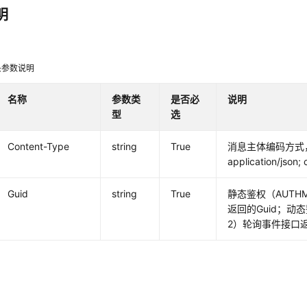
明
头参数说明
名称
参数类
是否必
说明
型
选
Content-Type
string
True
消息主体编码方式
application/json;
Guid
string
True
静态鉴权（AUTHM
返回的Guid；动态
2）轮询事件接口返