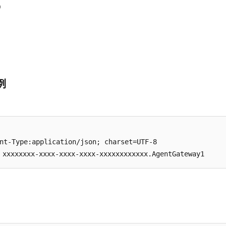
9
3
9
例
nt-Type:application/json; charset=UTF-8

xxxxxxxx-xxxx-xxxx-xxxx-xxxxxxxxxxxx.AgentGateway1
数
数