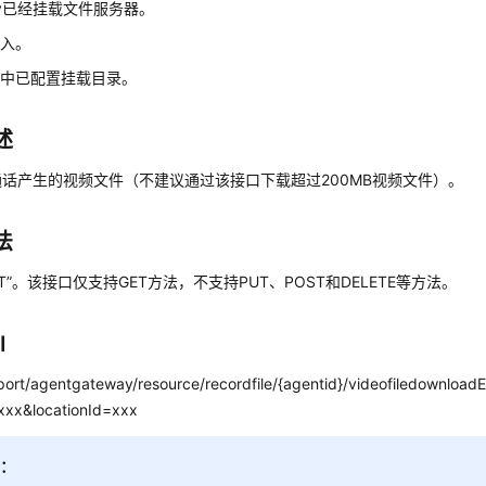
way已经挂载文件服务器。
签入。
件中已配置挂载目录。
述
话产生的视频文件（不建议通过该接口下载超过200MB视频文件）。
法
ET”。该接口仅支持GET方法，不支持PUT、POST和DELETE等方法。
I
:port/agentgateway/resource/recordfile/{agentid}/videofiledownload
xxx&locationId=xxx
明：