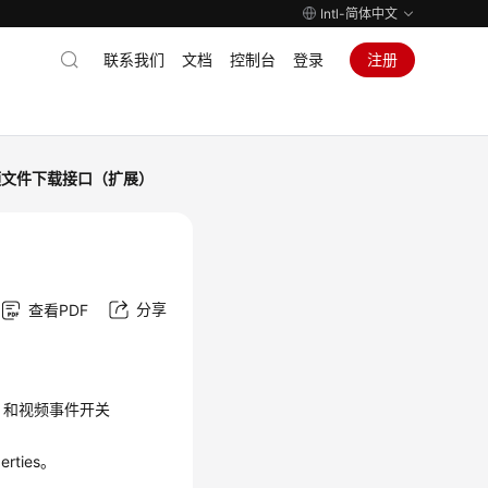
Intl-简体中文
联系我们
文档
控制台
登录
注册
频文件下载接口（扩展）
分享
查看PDF
ON）和视频事件开关
erties。