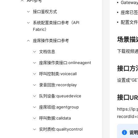
API参考
Gate
接口鉴权方式
座席已
配置文
系统配置类接口参考（API
Fabric）
场景描
座席操作类接口参考
下载视频通
文档信息
座席操作类接口:onlineagent
接口方
呼叫控制类:voicecall
设置成“G
录音回放:recordplay
队列设备:queuedevice
接口UR
座席班组:agentgroup
https://ip
recordId=
呼叫数据:calldata
实时质检:qualitycontrol
说