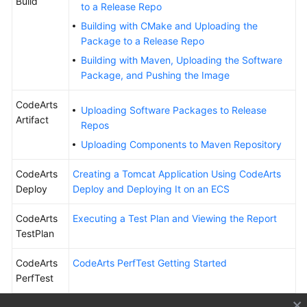
Build
to a Release Repo
Building with CMake and Uploading the
Shared
Package to a Release Repo
Responsibilities
Building with Maven, Uploading the Software
Service
Package, and Pushing the Image
Level
Agreement
CodeArts
Uploading Software Packages to Release
Artifact
Repos
White
Uploading Components to Maven Repository
Papers
CodeArts
Creating a Tomcat Application Using CodeArts
Endpoints
Deploy
Deploy and Deploying It on an ECS
Permissions
CodeArts
Executing a Test Plan and Viewing the Report
TestPlan
CodeArts
CodeArts PerfTest Getting Started
PerfTest