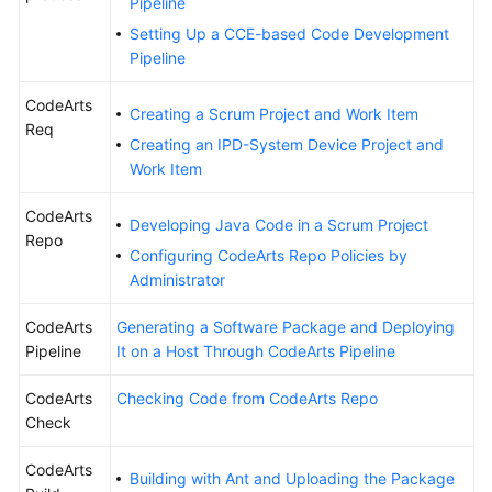
Pipeline
Guide
Setting Up a CCE-based Code Development
Pipeline
Best
Practices
CodeArts
Creating a Scrum Project and Work Item
Req
API
Creating an IPD-System Device Project and
Reference
Work Item
CodeArts
FAQs
Developing Java Code in a Scrum Project
Repo
Configuring CodeArts Repo Policies by
Videos
Administrator
More
CodeArts
Generating a Software Package and Deploying
Documents
Pipeline
It on a Host Through CodeArts Pipeline
CodeArts
Checking Code from CodeArts Repo
General
Check
Reference
CodeArts
Building with Ant and Uploading the Package
Glossary