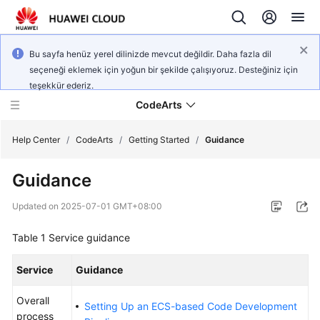
Bu sayfa henüz yerel dilinizde mevcut değildir. Daha fazla dil
seçeneği eklemek için yoğun bir şekilde çalışıyoruz. Desteğiniz için
teşekkür ederiz.
CodeArts
Help Center
/
CodeArts
/
Getting Started
/
Guidance
Guidance
Service
Overview
Updated on
2025-07-01 GMT+08:00
Billing
Table 1
Service guidance
Getting
Service
Guidance
Started
Overall
Setting Up an ECS-based Code Development
User
process