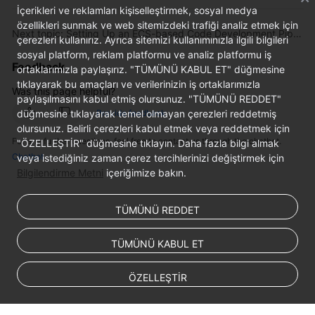
İçerikleri ve reklamları kişiselleştirmek, sosyal medya
özellikleri sunmak ve web sitemizdeki trafiği analiz etmek için
Next topic: Setting Up an ECS-based Code Development Pipeline
çerezleri kullanırız. Ayrıca sitemizi kullanımınızla ilgili bilgileri
sosyal platform, reklam platformu ve analiz platformu iş
Feedback
ortaklarımızla paylaşırız. "TÜMÜNÜ KABUL ET" düğmesine
tıklayarak bu amaçları ve verilerinizin iş ortaklarımızla
Was this page helpful?
paylaşılmasını kabul etmiş olursunuz. "TÜMÜNÜ REDDET"
düğmesine tıklayarak temel olmayan çerezleri reddetmiş
Provide feedback
olursunuz. Belirli çerezleri kabul etmek veya reddetmek için
For any further questions, feel free to contact us through the chatbot.
"ÖZELLEŞTİR" düğmesine tıklayın. Daha fazla bilgi almak
Chatbot
veya istediğiniz zaman çerez tercihlerinizi değiştirmek için
Bilgilendirme Metni
içeriğimize bakın.
TÜMÜNÜ REDDET
TÜMÜNÜ KABUL ET
ÖZELLEŞTİR