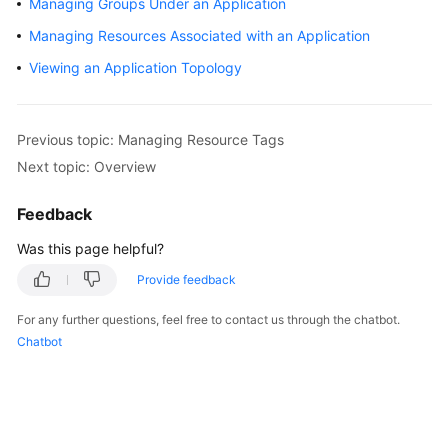
Managing Groups Under an Application
Started
Managing Resources Associated with an Application
User
Viewing an Application Topology
Guide
Best
Previous topic: Managing Resource Tags
Practices
Next topic: Overview
API
Feedback
Reference
Was this page helpful?
FAQs
Provide feedback
Videos
For any further questions, feel free to contact us through the chatbot.
Chatbot
General
Reference
Glossary