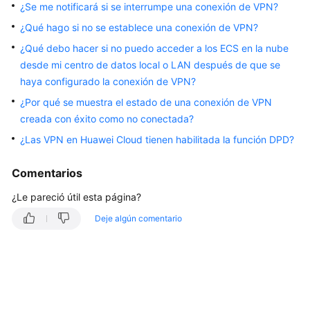
Facturación
¿Se me notificará si se interrumpe una conexión de VPN?
y
¿Qué hago si no se establece una conexión de VPN?
pagos
¿Qué debo hacer si no puedo acceder a los ECS en la nube
desde mi centro de datos local o LAN después de que se
Operaciones
haya configurado la conexión de VPN?
en
la
¿Por qué se muestra el estado de una conexión de VPN
consola
creada con éxito como no conectada?
¿Las VPN en Huawei Cloud tienen habilitada la función DPD?
Negociación
e
Comentarios
interconexión
de
¿Le pareció útil esta página?
VPN
Deje algún comentario
Error
de
conexión
o
de