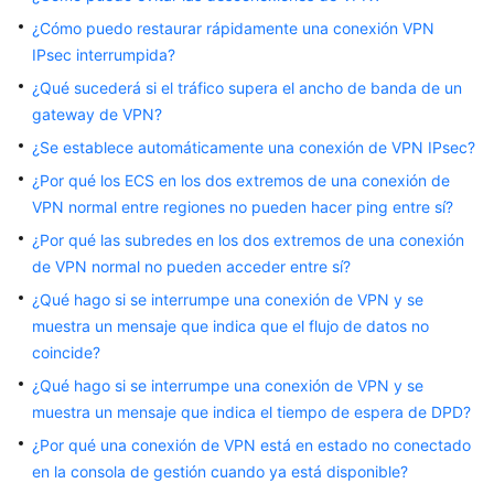
Guía
¿Cómo puedo restaurar rápidamente una conexión VPN
del
IPsec interrumpida?
usuario
¿Qué sucederá si el tráfico supera el ancho de banda de un
gateway de VPN?
Preguntas
¿Se establece automáticamente una conexión de VPN IPsec?
frecuentes
¿Por qué los ECS en los dos extremos de una conexión de
Preguntas
VPN normal entre regiones no pueden hacer ping entre sí?
populares
¿Por qué las subredes en los dos extremos de una conexión
de VPN normal no pueden acceder entre sí?
Consultoría
¿Qué hago si se interrumpe una conexión de VPN y se
General
muestra un mensaje que indica que el flujo de datos no
coincide?
Escenarios
de
¿Qué hago si se interrumpe una conexión de VPN y se
redes
muestra un mensaje que indica el tiempo de espera de DPD?
y
¿Por qué una conexión de VPN está en estado no conectado
aplicaciones
en la consola de gestión cuando ya está disponible?