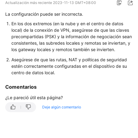
Actualización más reciente
2023-11-13 GMT+08:00
Guía
La configuración puede ser incorrecta.
del
usuario
En los dos extremos (en la nube y en el centro de datos
local) de la conexión de VPN, asegúrese de que las claves
Preguntas
precompartidas (PSK) y la información de negociación sean
frecuentes
consistentes, las subredes locales y remotas se inviertan, y
los gateway locales y remotos también se invierten.
Preguntas
Asegúrese de que las rutas, NAT y políticas de seguridad
populares
estén correctamente configuradas en el dispositivo de su
centro de datos local.
Consultoría
General
Comentarios
¿Le pareció útil esta página?
Escenarios
de
Deje algún comentario
redes
y
aplicaciones