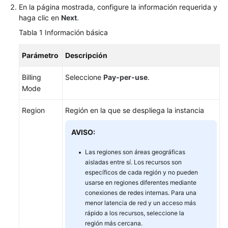
de
En la página mostrada, configure la información requerida y
base
haga clic en
Next
.
de
Tabla 1
Información básica
datos
Parámetro
Descripción
Uso
de
Billing
Seleccione
Pay-per-use
.
la
Mode
base
de
Region
Región en la que se despliega la instancia
datos
AVISO:
Migración
de
Las regiones son áreas geográficas
datos
aisladas entre sí. Los recursos son
específicos de cada región y no pueden
Esquemas
usarse en regiones diferentes mediante
conexiones de redes internas. Para una
de
menor latencia de red y un acceso más
migración
rápido a los recursos, seleccione la
de
región más cercana.
datos