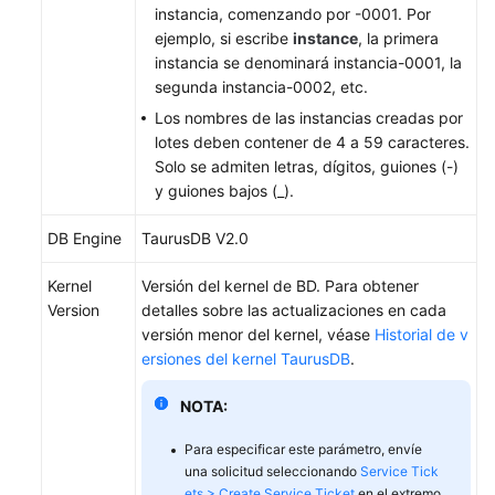
instancia, comenzando por -0001. Por
importación
ejemplo, si escribe
instance
, la primera
de
instancia se denominará instancia-0001, la
DAS
segunda instancia-0002, etc.
Los nombres de las instancias creadas por
Migración
lotes deben contener de 4 a 59 caracteres.
de
Solo se admiten letras, dígitos, guiones (-)
datos
y guiones bajos (_).
a
TaurusDB
DB Engine
TaurusDB V2.0
edición
empresarial
Kernel
Versión del kernel de BD. Para obtener
(OBT)
Version
detalles sobre las actualizaciones en cada
versión menor del kernel, véase
Historial de v
Gestión
ersiones del kernel TaurusDB
.
de
instancias
NOTA:
Copias
Para especificar este parámetro, envíe
de
una solicitud seleccionando
Service Tick
respaldo
ets > Create Service Ticket
en el extremo