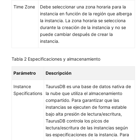
Gestión
Time Zone
Debe seleccionar una zona horaria para la
de
instancia en función de la región que alberga
etiquetas
la instancia. La zona horaria se selecciona
durante la creación de la instancia y no se
Gestión
puede cambiar después de crear la
de
instancia.
cuotas
Tabla 2
Especificaciones y almacenamiento
Referencia
de
Parámetro
Descripción
la
API
Instance
TaurusDB es una base de datos nativa de
Specifications
la nube que utiliza el almacenamiento
Preguntas
compartido. Para garantizar que las
frecuentes
instancias se ejecuten de forma estable
bajo alta presión de lectura/escritura,
Actualmente,
TaurusDB controla los picos de
el
lectura/escritura de las instancias según
contenido
las especificaciones de la instancia. Para
no