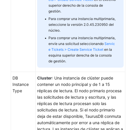
de
superior derecho de la consola de
datos
gestión.
Para comprar una instancia multiprimaria,
Restauración
seleccione la versión 2.0.45.230950 del
de
núcleo.
datos
Para comprar una instancia multiprimaria,
envíe una solicitud seleccionando
Servic
e Tickets > Create Service Ticket
en la
Instancias
esquina superior derecha de la consola
sin
de gestión.
servidor
Instancias
DB
Cluster
: Una instancia de clúster puede
multiprimarias
Instance
contener un nodo principal y de 1 a 15
(OBT)
Type
réplicas de lectura. El nodo primario procesa
las solicitudes de lectura y escritura, y las
Réplicas
réplicas de lectura procesan solo las
de
solicitudes de lectura. Si el nodo primario
lectura
deja de estar disponible, TaurusDB conmuta
automáticamente por error a una réplica de
Proxy
lectura. Las instancias de clúster se aplican a