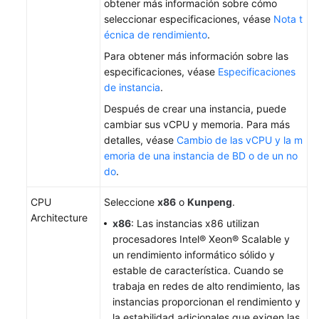
obtener más información sobre cómo
está
seleccionar especificaciones, véase
Nota t
disponible
écnica de rendimiento
.
en
el
Para obtener más información sobre las
idioma
especificaciones, véase
Especificaciones
seleccionado.
de instancia
.
Sugerimos
Después de crear una instancia, puede
consultar
cambiar sus vCPU y memoria. Para más
la
detalles, véase
Cambio de las vCPU y la m
versión
emoria de una instancia de BD o de un no
en
do
.
inglés.
CPU
Seleccione
x86
o
Kunpeng
.
What's
Architecture
x86
: Las instancias x86 utilizan
New
procesadores Intel® Xeon® Scalable y
un rendimiento informático sólido y
Product
estable de característica. Cuando se
Bulletin
trabaja en redes de alto rendimiento, las
instancias proporcionan el rendimiento y
Billing
la estabilidad adicionales que exigen las