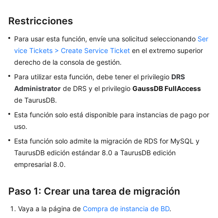
Guía
Restricciones
del
usuario
Para usar esta función, envíe una solicitud seleccionando
Ser
vice Tickets > Create Service Ticket
en el extremo superior
Gestión
derecho de la consola de gestión.
de
Para utilizar esta función, debe tener el privilegio
DRS
permisos
Administrator
de DRS y el privilegio
GaussDB FullAccess
de TaurusDB.
Compra
de
Esta función solo está disponible para instancias de pago por
una
uso.
instancia
Esta función solo admite la migración de RDS for MySQL y
de
TaurusDB edición estándar 8.0 a TaurusDB edición
BD
empresarial 8.0.
Conexión
a
Paso 1: Crear una tarea de migración
una
instancia
Vaya a la página de
Compra de instancia de BD
.