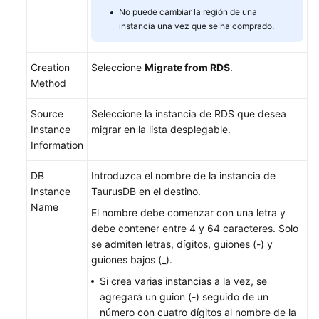
No puede cambiar la región de una
instancia una vez que se ha comprado.
Migración
de
datos
Creation
Seleccione
Migrate from RDS
.
a
Method
TaurusDB
mediante
Source
Seleccione la instancia de RDS que desea
mysqldump
Instance
migrar en la lista desplegable.
Information
Migración
de
DB
Introduzca el nombre de la instancia de
datos
Instance
TaurusDB en el destino.
a
Name
El nombre debe comenzar con una letra y
TaurusDB
debe contener entre 4 y 64 caracteres. Solo
mediante
se admiten letras, dígitos, guiones (-) y
las
guiones bajos (_).
funciones
Si crea varias instancias a la vez, se
de
agregará un guion (-) seguido de un
exportación
número con cuatro dígitos al nombre de la
e