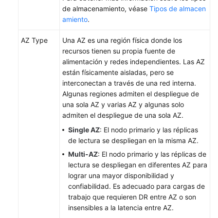
(edición
de almacenamiento, véase
Tipos de almacen
estándar)
amiento
.
Clústeres
AZ Type
Una AZ es una región física donde los
de
recursos tienen su propia fuente de
RegionlessDB
alimentación y redes independientes. Las AZ
(OBT)
están físicamente aisladas, pero se
interconectan a través de una red interna.
Algunas regiones admiten el despliegue de
Monitoreo
una sola AZ y varias AZ y algunas solo
y
admiten el despliegue de una sola AZ.
alarmas
Single AZ
: El nodo primario y las réplicas
Registros
de lectura se despliegan en la misma AZ.
y
Multi-AZ
: El nodo primario y las réplicas de
auditoría
lectura se despliegan en diferentes AZ para
lograr una mayor disponibilidad y
Centro
confiabilidad. Es adecuado para cargas de
de
trabajo que requieren DR entre AZ o son
tareas
insensibles a la latencia entre AZ.