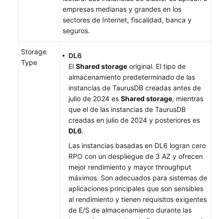
de
empresas medianas y grandes en los
base
sectores de Internet, fiscalidad, banca y
de
seguros.
datos
Storage
(separación
DL6
Type
de
El
Shared storage
original. El tipo de
lectura/escritura)
almacenamiento predeterminado de las
instancias de TaurusDB creadas antes de
Asistente
julio de 2024 es
Shared storage
, mientras
de
que el de las instancias de TaurusDB
DBA
creadas en julio de 2024 y posteriores es
DL6
.
Gestión
Las instancias basadas en DL6 logran cero
de
RPO con un despliegue de 3 AZ y ofrecen
parámetros
mejor rendimiento y mayor throughput
máximos. Son adecuados para sistemas de
Seguridad
aplicaciones principales que son sensibles
y
al rendimiento y tienen requisitos exigentes
encriptación
de E/S de almacenamiento durante las