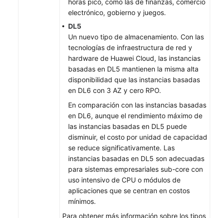
horas pico, como las de finanzas, comercio
Separación
electrónico, gobierno y juegos.
de
DL5
datos
Un nuevo tipo de almacenamiento. Con las
en
tecnologías de infraestructura de red y
frío
hardware de Huawei Cloud, las instancias
y
basadas en DL5 mantienen la misma alta
en
disponibilidad que las instancias basadas
caliente
en DL6 con 3 AZ y cero RPO.
(OBT)
En comparación con las instancias basadas
en DL6, aunque el rendimiento máximo de
Aplicación
las instancias basadas en DL5 puede
sin
disminuir, el costo por unidad de capacidad
pérdida
se reduce significativamente. Las
y
instancias basadas en DL5 son adecuadas
transparente
para sistemas empresariales sub-core con
(ALT)
uso intensivo de CPU o módulos de
aplicaciones que se centran en costos
Análisis
mínimos.
de
HTAP
Para obtener más información sobre los tipos