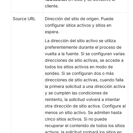
cliente.
contenido
no
Source URL
Dirección del sitio de origen. Puede
está
configurar sitios activos y sitios en
disponible
espera.
en
el
La dirección del sitio activo se utiliza
idioma
preferentemente durante el proceso de
seleccionado.
vuelta a la fuente. Si se configuran varias
Sugerimos
direcciones de sitio activas, se accede a
consultar
todos los sitios activos en modo de
la
sondeo. Si se configuran dos o más
versión
direcciones de sitio activas, cuando falla
en
la primera solicitud a una dirección activa
inglés.
y se cumplen las condiciones de
reintento, la solicitud volverá a intentar
What's
otra dirección de sitio activa. Configure al
New
menos un sitio activo. Se admiten hasta
cinco sitios activos. Si no puede
Product
recuperar el contenido de todos los sitios
Notices
activos, la solicitud probará los sitios en