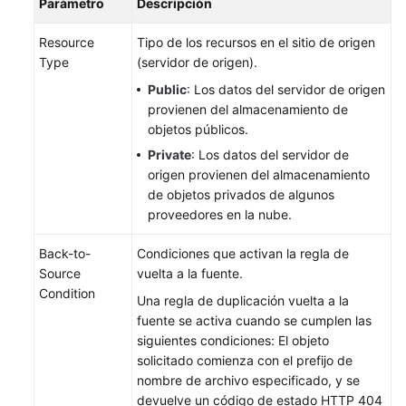
Parámetro
Descripción
Acceso
a
Resource
Tipo de los recursos en el sitio de origen
los
Type
(servidor de origen).
datos
Public
: Los datos del servidor de origen
Alojamiento
provienen del almacenamiento de
de
objetos públicos.
sitio
Private
: Los datos del servidor de
web
origen provienen del almacenamiento
estático
de objetos privados de algunos
proveedores en la nube.
Configuración
de
Back-to-
Condiciones que activan la regla de
una
Source
vuelta a la fuente.
regla
Condition
Una regla de duplicación vuelta a la
de
fuente se activa cuando se cumplen las
vuelta
siguientes condiciones: El objeto
a
solicitado comienza con el prefijo de
la
nombre de archivo especificado, y se
fuente
devuelve un código de estado HTTP 404