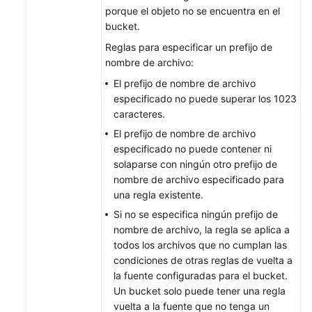
porque el objeto no se encuentra en el
Configuración
bucket.
de
Reglas para especificar un prefijo de
un
nombre de archivo:
nombre
de
El prefijo de nombre de archivo
dominio
especificado no puede superar los 1023
definido
caracteres.
por
El prefijo de nombre de archivo
el
especificado no puede contener ni
usuario
solaparse con ningún otro prefijo de
nombre de archivo especificado para
Seguridad
una regla existente.
de
Si no se especifica ningún prefijo de
datos
nombre de archivo, la regla se aplica a
todos los archivos que no cumplan las
Procesamiento
condiciones de otras reglas de vuelta a
de
la fuente configuradas para el bucket.
datos
Un bucket solo puede tener una regla
vuelta a la fuente que no tenga un