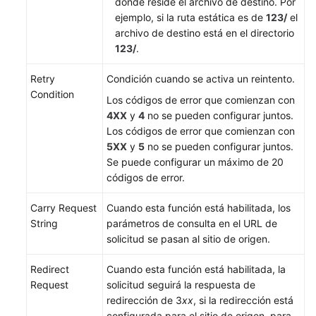
donde reside el archivo de destino. Por
More
ejemplo, si la ruta estática es de
123/
el
Documents
archivo de destino está en el directorio
123/
.
Retry
Condición cuando se activa un reintento.
Condition
Los códigos de error que comienzan con
4XX
y
4
no se pueden configurar juntos.
Los códigos de error que comienzan con
5XX
y
5
no se pueden configurar juntos.
Se puede configurar un máximo de 20
códigos de error.
Carry Request
Cuando esta función está habilitada, los
String
parámetros de consulta en el URL de
solicitud se pasan al sitio de origen.
Redirect
Cuando esta función está habilitada, la
Request
solicitud seguirá la respuesta de
redirección de 3
xx
, si la redirección está
configurada para el sitio de origen, para