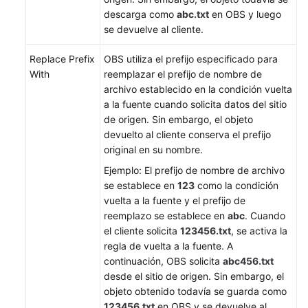
descarga como
abc.txt
en OBS y luego
Lista
se devuelve al cliente.
de
códigos
Replace Prefix
OBS utiliza el prefijo especificado para
de
With
reemplazar el prefijo de nombre de
error
archivo establecido en la condición vuelta
a la fuente cuando solicita datos del sitio
Historial
de origen. Sin embargo, el objeto
de
devuelto al cliente conserva el prefijo
cambios
original en su nombre.
Ejemplo: El prefijo de nombre de archivo
Referencia
se establece en
123
como la condición
de
vuelta a la fuente y el prefijo de
la
reemplazo se establece en
abc
. Cuando
API
el cliente solicita
123456.txt
, se activa la
regla de vuelta a la fuente. A
Preguntas
continuación, OBS solicita
abc456.txt
frecuentes
desde el sitio de origen. Sin embargo, el
objeto obtenido todavía se guarda como
Actualmente,
123456.txt
en OBS y se devuelve al
el