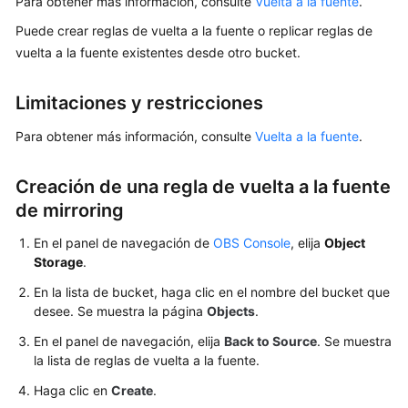
Para obtener más información, consulte
Vuelta a la fuente
.
Guía
Puede crear reglas de vuelta a la fuente o replicar reglas de
del
vuelta a la fuente existentes desde otro bucket.
usuario
Limitaciones y restricciones
Guía
del
Para obtener más información, consulte
Vuelta a la fuente
.
usuario
Creación de una regla de vuelta a la fuente
Descripción
de mirroring
de
la
En el panel de navegación de
OBS Console
, elija
Object
función
Storage
.
de
consola
En la lista de bucket, haga clic en el nombre del bucket que
desee. Se muestra la página
Objects
.
Compatibilidad
En el panel de navegación, elija
Back to Source
. Se muestra
del
la lista de reglas de vuelta a la fuente.
navegador
web
Haga clic en
Create
.