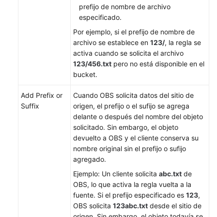
Monitoreo
prefijo de nombre de archivo
y
especificado.
registro
Por ejemplo, si el prefijo de nombre de
archivo se establece en
123/
, la regla se
Gestión
activa cuando se solicita el archivo
de
123/456.txt
pero no está disponible en el
paquetes
bucket.
de
recursos
Add Prefix or
Cuando OBS solicita datos del sitio de
Suffix
origen, el prefijo o el sufijo se agrega
Gestión
delante o después del nombre del objeto
de
solicitado. Sin embargo, el objeto
tareas
devuelto a OBS y el cliente conserva su
nombre original sin el prefijo o sufijo
Operaciones
agregado.
relacionadas
Ejemplo: Un cliente solicita
abc.txt
de
OBS, lo que activa la regla vuelta a la
Solución
fuente. Si el prefijo especificado es
123
,
de
OBS solicita
123abc.txt
desde el sitio de
problemas
origen. Sin embargo, el objeto todavía se