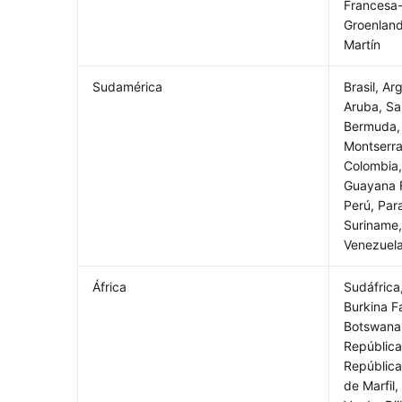
Francesa-
Groenland
Martín
Sudamérica
Brasil, Ar
Aruba, Sa
Bermuda,
Montserrat
Colombia,
Guayana 
Perú, Par
Suriname
Venezuel
África
Sudáfrica
Burkina F
Botswana
República
República
de Marfil