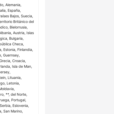
do, Alemania,
talia, España,
Países Bajos, Suecia,
erritorio Británico del
ico, Bielorrusia,
lbania, Austria, Islas
gica, Bulgaria,
pública Checa,
, Estonia, Finlandia,
oe, Guernsey,
 Grecia, Croacia,
rlanda, Isla de Man,
Jersey,
ein, Lituania,
o, Letonia,
Moldavia,
o, **, del Norte,
ruega, Portugal,
Serbia, Eslovenia,
a, San Marino,