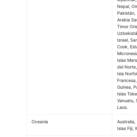
Nepal, Om
Pakistán, 
Arabia Sau
Timor Ori
Uzbekistá
Israel, S
Cook, Es
Micronesia
Islas Mars
del Norte
Isla Norfo
Francesa
Guinea, P
Islas Tok
Vanuatu, 
Laos.
Oceanía
Australia
Islas Fiji,