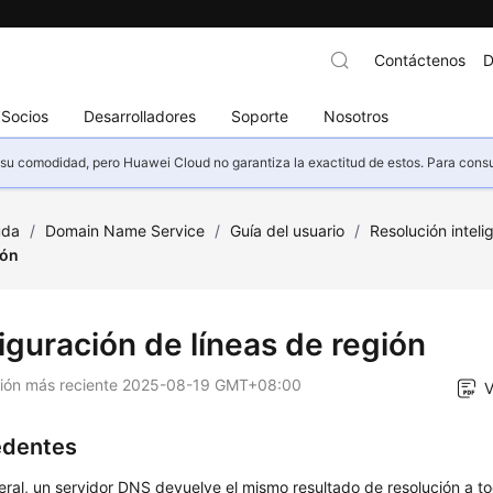
Contáctenos
D
Socios
Desarrolladores
Soporte
Nosotros
u comodidad, pero Huawei Cloud no garantiza la exactitud de estos. Para consult
uda
/
Domain Name Service
/
Guía del usuario
/
Resolución inteli
ión
iguración de líneas de región
ción más reciente
2025-08-19 GMT+08:00
V
edentes
eral, un servidor DNS devuelve el mismo resultado de resolución a tod