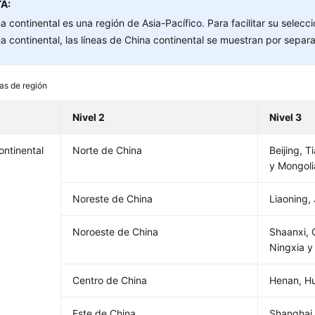
A:
a continental es una región de Asia-Pacífico. Para facilitar su selecc
a continental, las líneas de China continental se muestran por separ
as de región
Nivel 2
Nivel 3
ontinental
Norte de China
Beijing, T
y Mongolia
Noreste de China
Liaoning, 
Noroeste de China
Shaanxi, 
Ningxia y
Centro de China
Henan, H
Este de China
Shanghai,