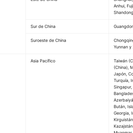
Anhui, Fuj
Shandon
Sur de China
Guangdon
Suroeste de China
Chongqing
Yunnan y
Asia Pacífico
Taiwán (C
(China), 
Japón, Cor
Turquía, 
Singapur, 
Banglades
Azerbaiyá
Bután, Is
Georgia, I
Kirguistá
Kazajstán
Myanmar, 