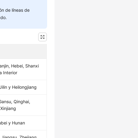
ión de líneas de
ado.
ianjin, Hebei, Shanxi
 Interior
Jilin y Heilongjiang
Gansu, Qinghai,
 Xinjiang
ubei y Hunan
 Jiangsu, Zhejiang,