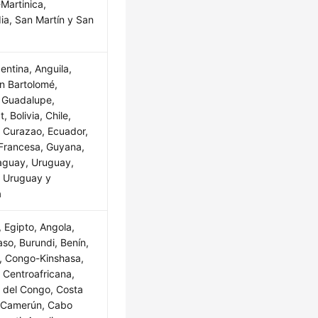
Martinica,
ia, San Martín y San
gentina, Anguila,
n Bartolomé,
 Guadalupe,
, Bolivia, Chile,
 Curazao, Ecuador,
Francesa, Guyana,
aguay, Uruguay,
, Uruguay y
a
, Egipto, Angola,
aso, Burundi, Benín,
, Congo-Kinshasa,
 Centroafricana,
 del Congo, Costa
, Camerún, Cabo