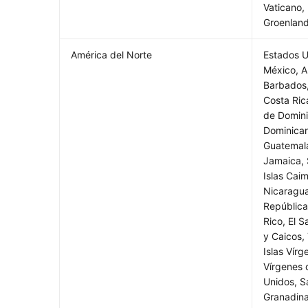
Vaticano,
Groenland
América del Norte
Estados U
México, A
Barbados,
Costa Ric
de Domini
Dominican
Guatemala
Jamaica, S
Islas Cai
Nicaragu
República
Rico, El S
y Caicos,
Islas Vírg
Vírgenes 
Unidos, S
Granadina