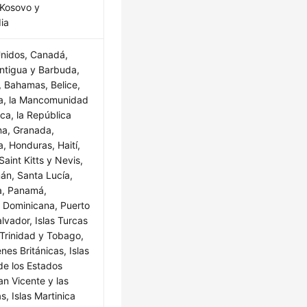
 Kosovo y
ia
nidos, Canadá,
ntigua y Barbuda,
 Bahamas, Belice,
a, la Mancomunidad
ca, la República
a, Granada,
, Honduras, Haití,
aint Kitts y Nevis,
mán, Santa Lucía,
a, Panamá,
 Dominicana, Puerto
alvador, Islas Turcas
 Trinidad y Tobago,
enes Británicas, Islas
de los Estados
an Vicente y las
s, Islas Martinica