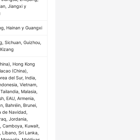
ian, Jiangxi y
g
g, Hainan y Guangxi
, Sichuan, Guizhou,
 Xizang
hina), Hong Kong
Macao (China),
ea del Sur, India,
Indonesia, Vietnam,
Tailandia, Malasia,
h, EAU, Armenia,
n, Bahréin, Brunei,
la de Navidad,
raq, Jordania,
n, Camboya, Kuwait,
, Líbano, Sri Lanka,
Mongolia, Maldivas,