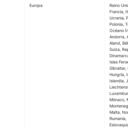
Europa
Reino Uni
Francia, I
Ucrania, 
Polonia, T
Océano Índ
Andorra, A
Aland, Bél
Suiza, Re
Dinamarca
Islas Fer
Gibraltar,
Hungría, I
Islandia, 
Liechtenst
Luxemburg
Mónaco, 
Montenegr
Malta, No
Rumanía, 
Eslovaqui