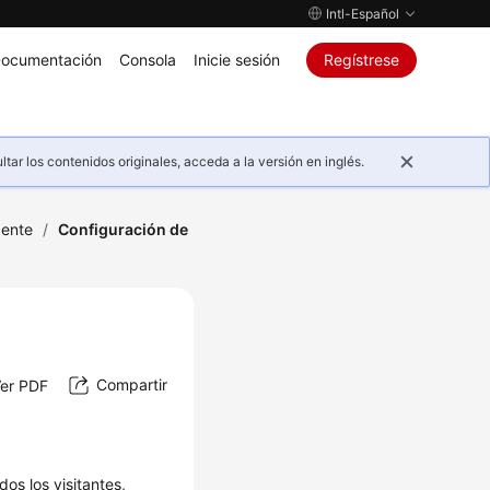
Intl-Español
ocumentación
Consola
Inicie sesión
Regístrese
ar los contenidos originales, acceda a la versión en inglés.
gente
/
Configuración de
Compartir
er PDF
os los visitantes,