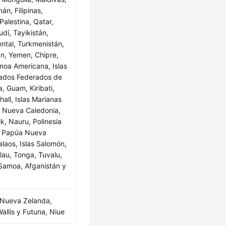
án, Filipinas,
Palestina, Qatar,
dí, Tayikistán,
ental, Turkmenistán,
n, Yemen, Chipre,
amoa Americana, Islas
tados Federados de
, Guam, Kiribati,
hall, Islas Marianas
, Nueva Caledonia,
lk, Nauru, Polinesia
, Papúa Nueva
alaos, Islas Salomón,
elau, Tonga, Tuvalu,
Samoa, Afganistán y
, Nueva Zelanda,
 Wallis y Futuna, Niue