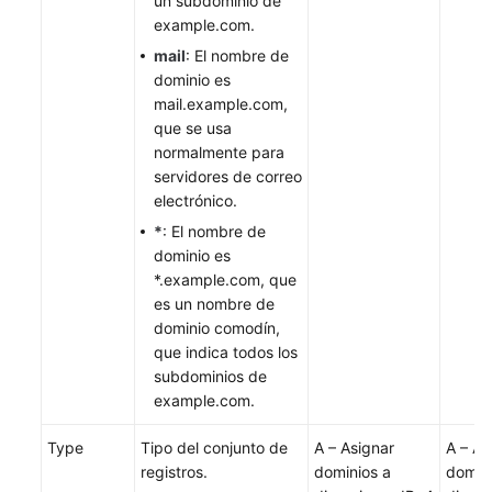
un subdominio de
example.com.
mail
: El nombre de
dominio es
mail.example.com,
que se usa
normalmente para
servidores de correo
electrónico.
*
: El nombre de
dominio es
*.example.com, que
es un nombre de
dominio comodín,
que indica todos los
subdominios de
example.com.
Type
Tipo del conjunto de
A – Asignar
A – As
registros.
dominios a
domini