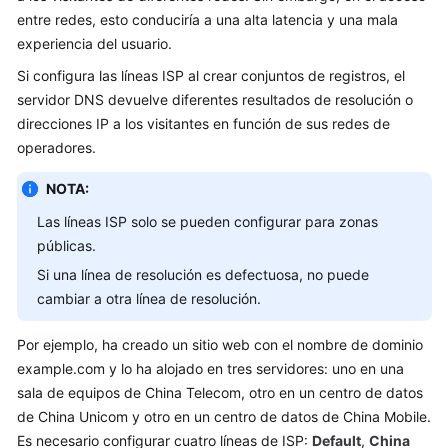
entre redes, esto conduciría a una alta latencia y una mala
Guía
experiencia del usuario.
del
usuario
Si configura las líneas ISP al crear conjuntos de registros, el
servidor DNS devuelve diferentes resultados de resolución o
Zonas
direcciones IP a los visitantes en función de sus redes de
públicas
operadores.
Zonas
NOTA:
privadas
Las líneas ISP solo se pueden configurar para zonas
públicas.
Conjuntos
de
Si una línea de resolución es defectuosa, no puede
registros
cambiar a otra línea de resolución.
Registros
Por ejemplo, ha creado un sitio web con el nombre de dominio
de
example.com y lo ha alojado en tres servidores: uno en una
PTR
sala de equipos de China Telecom, otro en un centro de datos
de China Unicom y otro en un centro de datos de China Mobile.
Resolución
Es necesario configurar cuatro líneas de ISP:
Default
,
China