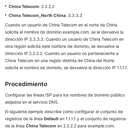
de
China Telecom
: 2.2.2.2
la
API
China Telecom_North China
: 3.3.3.3
Cuando un usuario de China Telecom en el norte de China
Preguntas
solicita el nombre de dominio example.com, se le devuelve la
frecuentes
dirección IP 3.3.3.3. Cuando un usuario de China Telecom en
otra región solicita este nombre de dominio, se devuelve la
Actualmente,
dirección IP 2.2.2.2. Cuando un usuario no perteneciente a
el
China Telecom en una región distinta de China del Norte
contenido
no
solicita el nombre de dominio, se devuelve la dirección IP 1.1.1.1.
está
disponible
Procedimiento
en
el
Configurar las líneas ISP para los nombres de dominio público
idioma
alojados en el servicio DNS.
seleccionado.
El siguiente ejemplo describe cómo configurar el conjunto de
Sugerimos
registros de la línea
Default
en 1.1.1.1 y el conjunto de registros
consultar
de la línea
China Telecom
en 2.2.2.2 para example.com.
la
versión