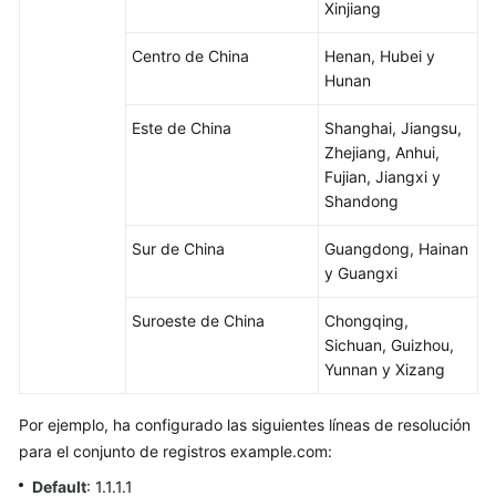
Configuración
Xinjiang
de
Centro de China
Henan, Hubei y
enrutamiento
Hunan
ponderado
Este de China
Shanghai, Jiangsu,
Gestión
Zhejiang, Anhui,
de
Fujian, Jiangxi y
permisos
Shandong
Operaciones
Sur de China
Guangdong, Hainan
clave
y Guangxi
registradas
por
Suroeste de China
Chongqing,
CTS
Sichuan, Guizhou,
Yunnan y Xizang
Ajuste
de
Por ejemplo, ha configurado las siguientes líneas de resolución
cuotas
para el conjunto de registros example.com:
Referencia
Default
: 1.1.1.1