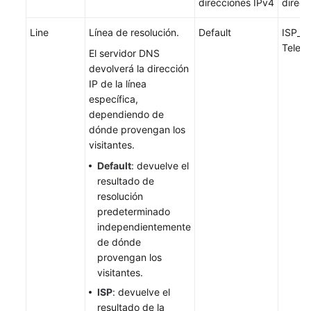
direcciones IPv4
direcc
Line
Línea de resolución.
Default
ISP_C
Telec
El servidor DNS
devolverá la dirección
IP de la línea
específica,
dependiendo de
dónde provengan los
visitantes.
Default
: devuelve el
resultado de
resolución
predeterminado
independientemente
de dónde
provengan los
visitantes.
ISP
: devuelve el
resultado de la