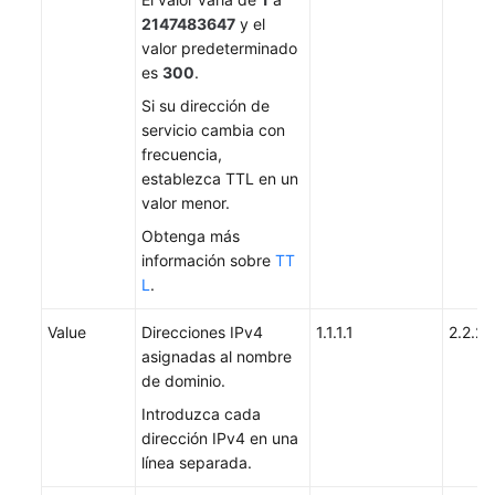
2147483647
y el
valor predeterminado
es
300
.
Si su dirección de
servicio cambia con
frecuencia,
establezca TTL en un
valor menor.
Obtenga más
información sobre
TT
L
.
Value
Direcciones IPv4
1.1.1.1
2.2.2.
asignadas al nombre
de dominio.
Introduzca cada
dirección IPv4 en una
línea separada.