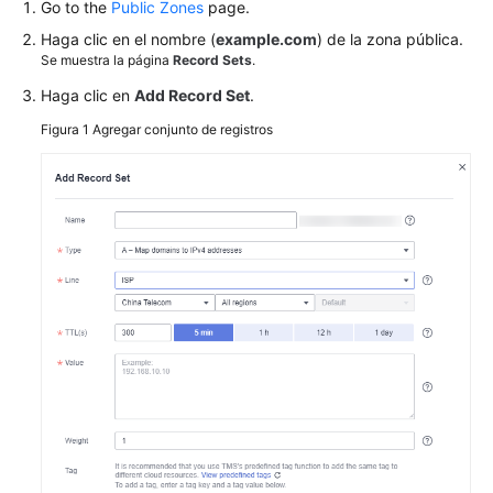
Go to the
Public Zones
page.
en
Haga clic en el nombre (
example.com
) de la zona pública.
inglés.
Se muestra la página
Record Sets
.
What's
Haga clic en
Add Record Set
.
New
Figura 1
Agregar conjunto de registros
Best
Practices
SDK
Reference
Videos
More
Documents
Glossary