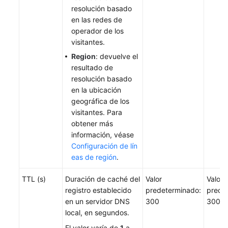
resolución basado
en las redes de
operador de los
visitantes.
Region
: devuelve el
resultado de
resolución basado
en la ubicación
geográfica de los
visitantes. Para
obtener más
información, véase
Configuración de lín
eas de región
.
TTL (s)
Duración de caché del
Valor
Valor
registro establecido
predeterminado:
prede
en un servidor DNS
300
300
local, en segundos.
El valor varía de
1
a