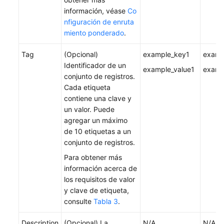
información, véase
Co
nfiguración de enruta
miento ponderado
.
Tag
(Opcional)
example_key1
examp
Identificador de un
example_value1
examp
conjunto de registros.
Cada etiqueta
contiene una clave y
un valor. Puede
agregar un máximo
de 10 etiquetas a un
conjunto de registros.
Para obtener más
información acerca de
los requisitos de valor
y clave de etiqueta,
consulte
Tabla 3
.
Description
(Opcional) La
N/A
N/A