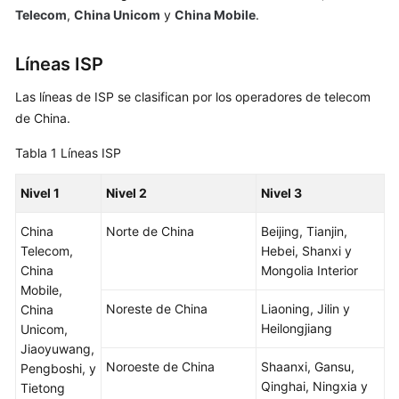
inteligente
Telecom
,
China Unicom
y
China Mobile
.
Descripción
Líneas ISP
Configuración
Las líneas de ISP se clasifican por los operadores de telecom
de
de China.
líneas
ISP
Tabla 1
Líneas ISP
Configuración
Nivel 1
Nivel 2
Nivel 3
de
líneas
China
Norte de China
Beijing, Tianjin,
de
Telecom,
Hebei, Shanxi y
región
China
Mongolia Interior
Mobile,
Configuración
Noreste de China
Liaoning, Jilin y
China
de
Heilongjiang
Unicom,
líneas
Jiaoyuwang,
personalizadas
Noroeste de China
Shaanxi, Gansu,
Pengboshi, y
Qinghai, Ningxia y
Tietong