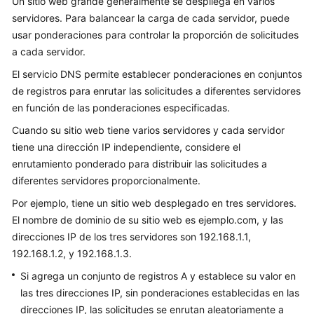
Un sitio web grande generalmente se despliega en varios
Guía
servidores. Para balancear la carga de cada servidor, puede
del
usar ponderaciones para controlar la proporción de solicitudes
usuario
a cada servidor.
El servicio DNS permite establecer ponderaciones en conjuntos
Zonas
de registros para enrutar las solicitudes a diferentes servidores
públicas
en función de las ponderaciones especificadas.
Zonas
Cuando su sitio web tiene varios servidores y cada servidor
privadas
tiene una dirección IP independiente, considere el
enrutamiento ponderado para distribuir las solicitudes a
Conjuntos
diferentes servidores proporcionalmente.
de
Por ejemplo, tiene un sitio web desplegado en tres servidores.
registros
El nombre de dominio de su sitio web es ejemplo.com, y las
direcciones IP de los tres servidores son 192.168.1.1,
Registros
192.168.1.2, y 192.168.1.3.
de
PTR
Si agrega un conjunto de registros A y establece su valor en
las tres direcciones IP, sin ponderaciones establecidas en las
Resolución
direcciones IP, las solicitudes se enrutan aleatoriamente a