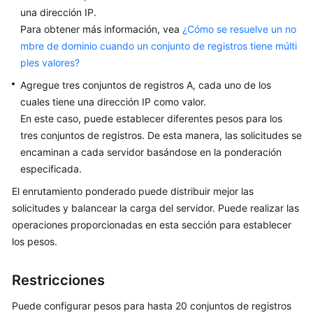
inteligente
una dirección IP.
Para obtener más información, vea
¿Cómo se resuelve un no
Descripción
mbre de dominio cuando un conjunto de registros tiene múlti
ples valores?
Configuración
de
Agregue tres conjuntos de registros A, cada uno de los
líneas
cuales tiene una dirección IP como valor.
ISP
En este caso, puede establecer diferentes pesos para los
tres conjuntos de registros. De esta manera, las solicitudes se
Configuración
encaminan a cada servidor basándose en la ponderación
de
especificada.
líneas
El enrutamiento ponderado puede distribuir mejor las
de
solicitudes y balancear la carga del servidor. Puede realizar las
región
operaciones proporcionadas en esta sección para establecer
Configuración
los pesos.
de
líneas
Restricciones
personalizadas
Puede configurar pesos para hasta 20 conjuntos de registros