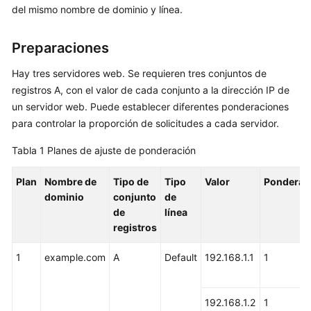
Configuración
del mismo nombre de dominio y línea.
de
enrutamiento
Preparaciones
ponderado
Hay tres servidores web. Se requieren tres conjuntos de
Gestión
registros A, con el valor de cada conjunto a la dirección IP de
de
un servidor web. Puede establecer diferentes ponderaciones
permisos
para controlar la proporción de solicitudes a cada servidor.
Operaciones
Tabla 1
Planes de ajuste de ponderación
clave
registradas
Plan
Nombre de
Tipo de
Tipo
Valor
Ponderac
por
dominio
conjunto
de
CTS
de
línea
registros
Ajuste
de
1
example.com
A
Default
192.168.1.1
1
cuotas
Referencia
192.168.1.2
1