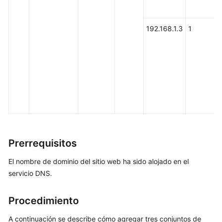
en
inglés.
192.168.1.3
1
What's
New
Best
Practices
SDK
Reference
Prerrequisitos
Videos
El nombre de dominio del sitio web ha sido alojado en el
More
servicio DNS.
Documents
Glossary
Procedimiento
A continuación se describe cómo agregar tres conjuntos de