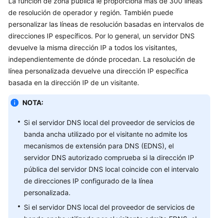
La función de zona pública le proporciona más de 300 líneas
Guía
de resolución de operador y región. También puede
del
personalizar las líneas de resolución basadas en intervalos de
usuario
direcciones IP específicos. Por lo general, un servidor DNS
devuelve la misma dirección IP a todos los visitantes,
Zonas
independientemente de dónde procedan. La resolución de
públicas
línea personalizada devuelve una dirección IP específica
basada en la dirección IP de un visitante.
Zonas
privadas
NOTA:
Si el servidor DNS local del proveedor de servicios de
Conjuntos
de
banda ancha utilizado por el visitante no admite los
registros
mecanismos de extensión para DNS (EDNS), el
servidor DNS autorizado comprueba si la dirección IP
Registros
pública del servidor DNS local coincide con el intervalo
de
de direcciones IP configurado de la línea
PTR
personalizada.
Si el servidor DNS local del proveedor de servicios de
Resolución