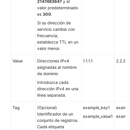
2147483647
y el
valor predeterminado
es
300
.
Si su dirección de
servicio cambia con
frecuencia,
establezca TTL en un
valor menor.
Value
Direcciones IPv4
1.1.1.1
2.2.2.2
asignadas al nombre
de dominio
Introduzca cada
dirección IPv4 en una
línea separada.
Tag
(Opcional)
example_key1
exampl
Identificador de un
example_value1
exampl
conjunto de registros.
Cada etiqueta