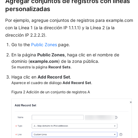
Agregar conjuntos de registros con líneas
en
personalizadas
inglés.
Por ejemplo, agregue conjuntos de registros para example.com
What's
con la Línea 1 (a la dirección IP 1.1.1.1) y la Línea 2 (a la
New
dirección IP 2.2.2.2).
Go to the
Public Zones
page.
Best
Practices
En la página
Public Zones
, haga clic en el nombre de
dominio (
example.com
) de la zona pública.
SDK
Se muestra la página
Record Sets
.
Reference
Haga clic en
Add Record Set
.
Aparece el cuadro de diálogo
Add Record Set
.
Videos
Figura 2
Adición de un conjunto de registros A
More
Documents
Glossary