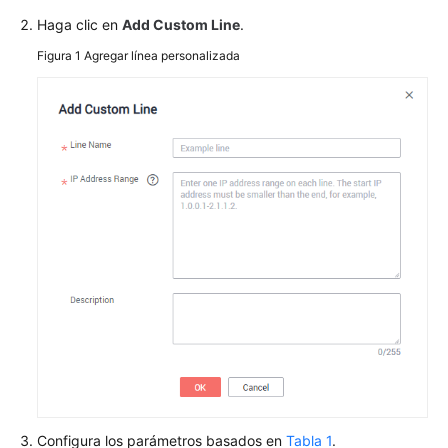
Configuración
Haga clic en
Add Custom Line
.
de
enrutamiento
Figura 1
Agregar línea personalizada
ponderado
Gestión
de
permisos
Operaciones
clave
registradas
por
CTS
Ajuste
de
cuotas
Referencia
Configura los parámetros basados en
Tabla 1
.