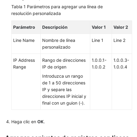
de
Tabla 1
Parámetros para agregar una línea de
la
resolución personalizada
API
Parámetro
Descripción
Valor 1
Valor 2
Preguntas
frecuentes
Line Name
Nombre de línea
Line 1
Line 2
personalizado
Actualmente,
el
IP Address
Rango de direcciones
1.0.0.1-
1.0.0.3-
contenido
Range
IP de origen
1.0.0.2
1.0.0.4
no
está
Introduzca un rango
disponible
de 1 a 50 direcciones
en
IP y separe las
el
direcciones IP inicial y
idioma
final con un guion (-).
seleccionado.
Sugerimos
Haga clic en
OK
.
consultar
la
versión