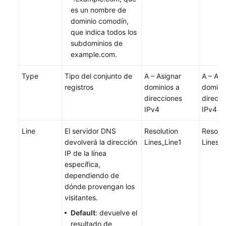
es un nombre de
dominio comodín,
que indica todos los
subdominios de
example.com.
Type
Tipo del conjunto de
A – Asignar
A – Asi
registros
dominios a
domini
direcciones
direcci
IPv4
IPv4
Line
El servidor DNS
Resolution
Resolut
devolverá la dirección
Lines_Line1
Lines_L
IP de la línea
específica,
dependiendo de
dónde provengan los
visitantes.
Default
: devuelve el
resultado de