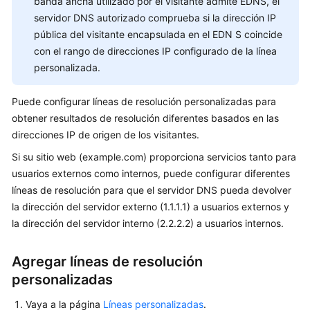
banda ancha utilizado por el visitante admite EDNS, el
inteligente
servidor DNS autorizado comprueba si la dirección IP
pública del visitante encapsulada en el EDN S coincide
Descripción
con el rango de direcciones IP configurado de la línea
personalizada.
Configuración
de
líneas
Puede configurar líneas de resolución personalizadas para
ISP
obtener resultados de resolución diferentes basados en las
direcciones IP de origen de los visitantes.
Configuración
Si su sitio web (example.com) proporciona servicios tanto para
de
usuarios externos como internos, puede configurar diferentes
líneas
líneas de resolución para que el servidor DNS pueda devolver
de
región
la dirección del servidor externo (1.1.1.1) a usuarios externos y
la dirección del servidor interno (2.2.2.2) a usuarios internos.
Configuración
de
Agregar líneas de resolución
líneas
personalizadas
personalizadas
Vaya a la página
Líneas personalizadas
.