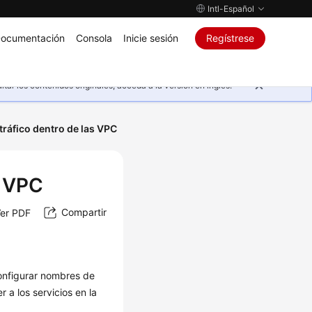
Intl-Español
ocumentación
Consola
Inicie sesión
Regístrese
ar los contenidos originales, acceda a la versión en inglés.
tráfico dentro de las VPC
s VPC
Compartir
er PDF
configurar nombres de
a los servicios en la