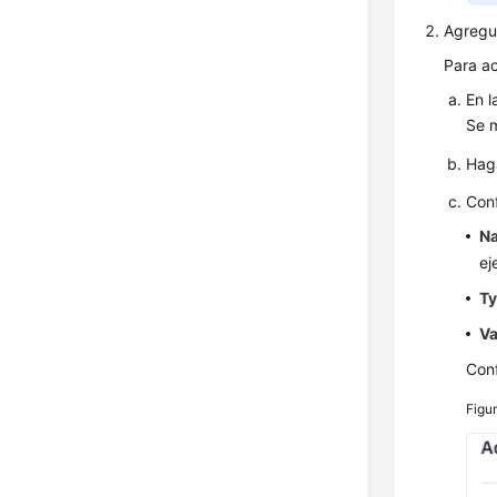
Agregue
Para a
En 
Se 
Hag
Conf
N
ej
T
Va
Conf
Figu