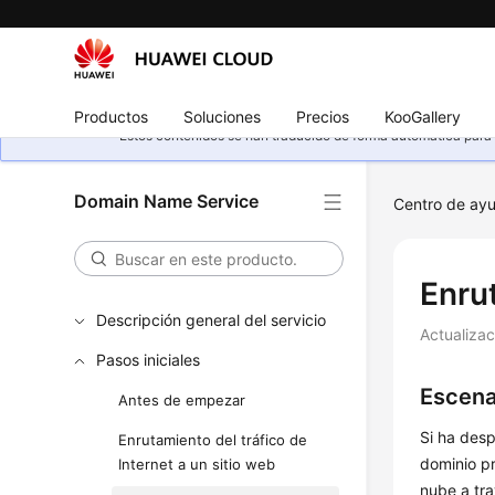
Productos
Soluciones
Precios
KooGallery
Estos contenidos se han traducido de forma automática para s
Domain Name Service
Centro de ay
Enru
Descripción general del servicio
Actualiza
Pasos iniciales
Escena
Antes de empezar
Si ha des
Enrutamiento del tráfico de
dominio pr
Internet a un sitio web
nube a tra