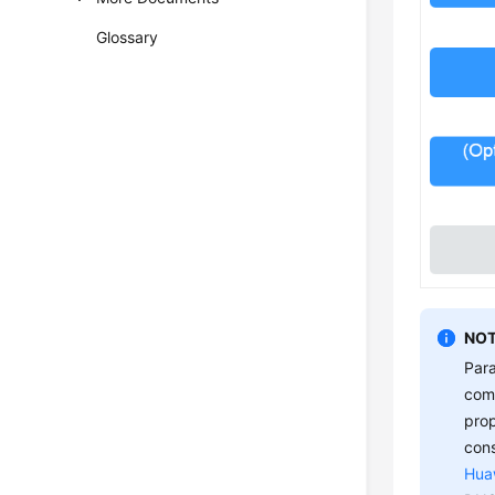
Glossary
NOT
Para
comp
prop
con
Hua