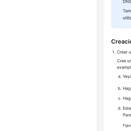
DNS
Tam
util
Creaci
Crear 
Cree u
exampl
Vay
Hag
Hag
Est
Par
Figu