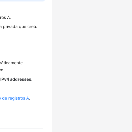
ros A.
na privada que creó.
omáticamente
om.
 IPv4 addresses
.
 de registros A
.