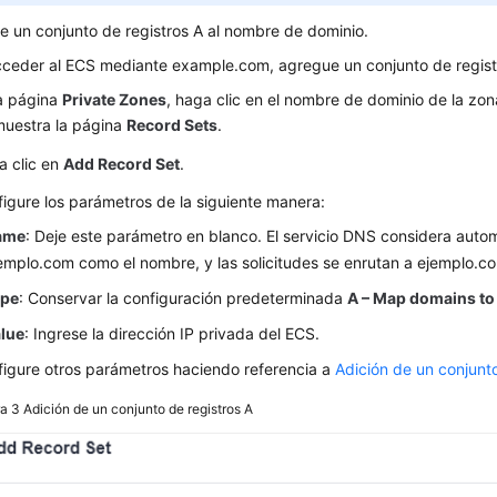
 un conjunto de registros A al nombre de dominio.
cceder al ECS mediante example.com, agregue un conjunto de regist
la página
Private Zones
, haga clic en el nombre de dominio de la zo
muestra la página
Record Sets
.
a clic en
Add Record Set
.
igure los parámetros de la siguiente manera:
ame
: Deje este parámetro en blanco. El servicio DNS considera aut
emplo.com como el nombre, y las solicitudes se enrutan a ejemplo.c
ype
: Conservar la configuración predeterminada
A – Map domains to
lue
: Ingrese la dirección IP privada del ECS.
igure otros parámetros haciendo referencia a
Adición de un conjunto
ra 3
Adición de un conjunto de registros A