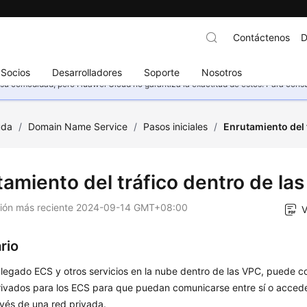
Contáctenos
D
Socios
Desarrolladores
Soporte
Nosotros
u comodidad, pero Huawei Cloud no garantiza la exactitud de estos. Para consult
uda
/
Domain Name Service
/
Pasos iniciales
/
Enrutamiento del 
tamiento del tráfico dentro de la
ción más reciente
2024-09-14 GMT+08:00
V
rio
plegado ECS y otros servicios en la nube dentro de las VPC, puede 
ivados para los ECS para que puedan comunicarse entre sí o acceder 
vés de una red privada.