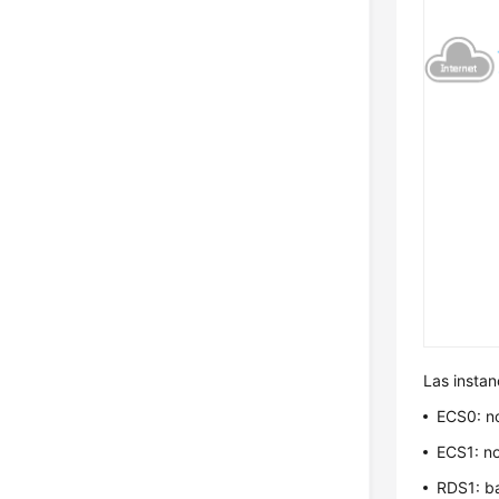
Las insta
ECS0: no
ECS1: no
RDS1: ba