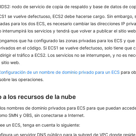
DS2: nodo de servicio de copia de respaldo y base de datos de cop
S1 se vuelve defectuoso, ECS2 debe hacerse cargo. Sin embargo, si
adas para los dos ECS, es necesario cambiar las direcciones IP priv
 interrumpirá los servicios y tendrá que volver a publicar el sitio web
ongamos que ha configurado las zonas privadas para los ECS y que h
ivados en el código. Si ECS1 se vuelve defectuoso, solo tiene que c
irigir el tráfico a ECS2. Los servicios no se interrumpen, y no es ne
 sitio web.
Configuración de un nombre de dominio privado para un ECS
para ob
sobre las operaciones.
 a los recursos de la nube
 los nombres de dominio privados para ECS para que puedan acceder
como SMN y OBS, sin conectarse a Internet.
e un ECS, tenga en cuenta lo siguiente:
nfigura un servidor DNS público para la subred de VPC donde reside e