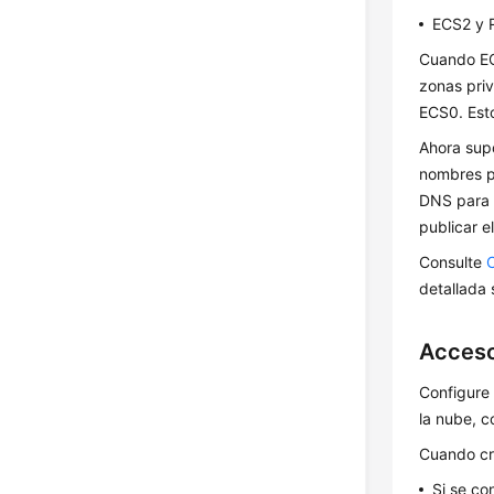
ECS2 y R
Cuando EC
zonas priv
ECS0. Esto
Ahora sup
nombres pr
DNS para d
publicar el
Consulte
detallada 
Acceso
Configure
la nube, 
Cuando cre
Si se co