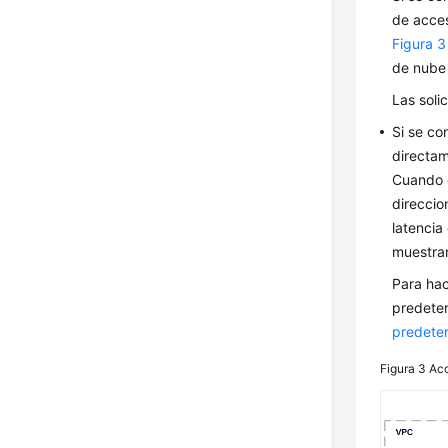
de acces
Figura 3
de nube
Las soli
Si se co
directam
Cuando e
direccio
latencia
muestran
Para hac
predete
predeter
Figura 3
Acc