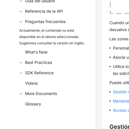
Guía del usuario
Referencia de la API
Preguntas frecuentes
Cuando un
devuelve 
Actualmente, el contenido no está
disponible en el idioma seleccionado.
Las zonas 
Sugerimos consultar la versión en inglés.
Personal
What's New
Asocie u
Best Practices
Utilice 
SDK Reference
las soli
Puede util
Videos
Gestión
More Documents
Mantener
Glossary
Acceso a
Gestió