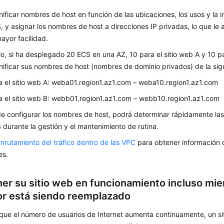
ificar nombres de host en función de las ubicaciones, los usos y la 
, y asignar los nombres de host a direcciones IP privadas, lo que le 
ayor facilidad.
o, si ha desplegado 20 ECS en una AZ, 10 para el sitio web A y 10 pa
ificar sus nombres de host (nombres de dominio privados) de la sig
 el sitio web A: weba01.region1.az1.com – weba10.region1.az1.com
 el sitio web B: webb01.region1.az1.com – webb10.region1.az1.com
e configurar los nombres de host, podrá determinar rápidamente las
 durante la gestión y el mantenimiento de rutina.
nrutamiento del tráfico dentro de las VPC
para obtener información d
es.
er su sitio web en funcionamiento incluso mie
or está siendo reemplazado
que el número de usuarios de Internet aumenta continuamente, un si