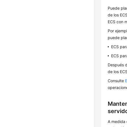
Puede plan
de los ECS
ECS con m
Por ejempl
puede plan
ECS para
ECS para
Después d
de los ECS
Consulte
E
operacion
Manten
servid
A medida 