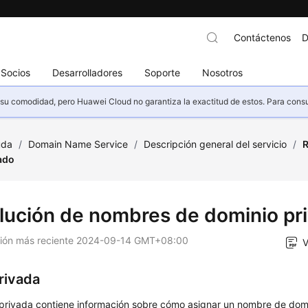
Contáctenos
D
Socios
Desarrolladores
Soporte
Nosotros
u comodidad, pero Huawei Cloud no garantiza la exactitud de estos. Para consult
uda
/
Domain Name Service
/
Descripción general del servicio
/
R
ado
lución de nombres de dominio pr
ción más reciente
2024-09-14 GMT+08:00
V
rivada
privada contiene información sobre cómo asignar un nombre de dom