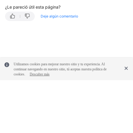
What's
¿Le pareció útil esta página?
New
Deje algún comentario
Best
Practices
SDK
Reference
Utilizamos cookies para mejorar nuestro sitio y tu experiencia. Al
Videos
continuar navegando en nuestro sitio, tú aceptas nuestra política de
cookies.
Descubre más
More
Documents
Glossary
© 2026, Huawei Cloud Computing Technologies Co., Ltd. y/o sus
afiliados. Todos los derechos reservados.