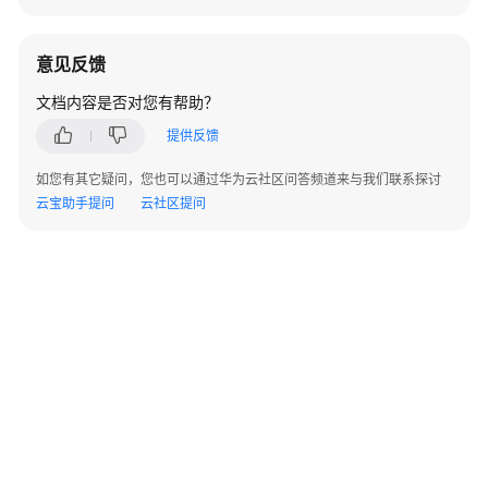
交
权
意见反馈
限？
文档内容是否对您有帮助？
用
提供反馈
户
身
如您有其它疑问，您也可以通过华为云社区问答频道来与我们联系探讨
份
云宝助手提问
云社区提问
变
更
后
如
何
登
录
iMasterCloud？
用
户
访