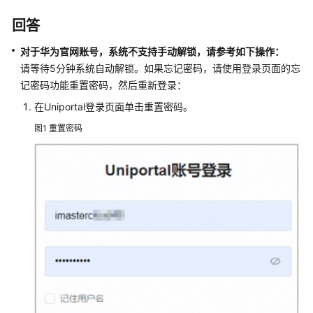
介
绍
回答
对于华为官网账号，系统不支持手动解锁，
请参考如下操作：
账
请等待5分钟系统自动解锁。如果忘记密码，请使用登录页面的忘
号
准
记密码功能重置密码，然后重新登录：
备
在Uniportal登录页面单击重置密码。
与
图1
重置密码
登
录
设
备
接
入
常
用
操
作