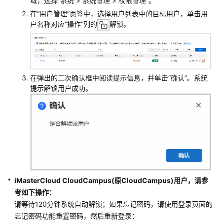
域，选择
“
系统 > 系统管理 > 权限管理
”
。
么
在
“用户管理”
页签中，选择用户列表中的目标用户，单击用
办？
户名称对应
“操作”
列的
解锁。
Uniportal
账
号
登
在弹出的二次确认框中阅读提示信息，并单击“确认”。系统
录
提示解锁用户成功。
后
提
示
用
户
联
系
方
iMasterCloud CloudCampus(原CloudCampus)
用户
，请参
式
考如下操作：
冲
突
请等待120分钟系统自动解锁；如果忘记密码，请使用登录页面的
怎
忘记密码功能重置密码，然后重新登录：