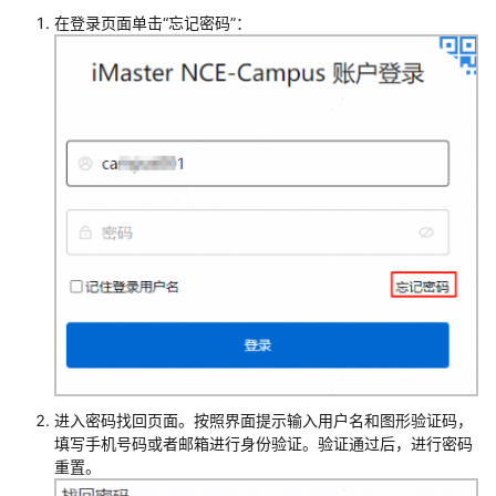
么
在登录页面单击
“忘记密码”
：
办？
华
为
乾
坤
本
地
账
号
登
录
后
在
不
同
进入密码找回页面。按照界面提示
输入用户名和图形验证码，
实
填写手机号码或者邮箱进行身份验证。验证通过后，进行密码
例
重置。
区