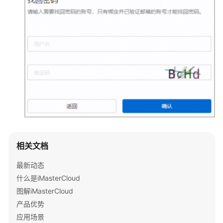
域
中
身
份
不
一
致
怎
么
办？
伙
伴/
客
相关文档
户
最新动态
管
理
什么是iMasterCloud
员
图解iMasterCloud
如
产品优势
何
应用场景
移