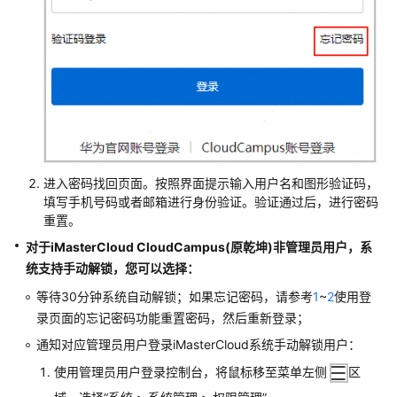
么
处
理？
华
为
乾
坤
本
进入密码找回页面。按照界面提示
输入用户名和图形验证码，
地
填写手机号码或者邮箱进行身份验证。验证通过后，进行密码
账
重置。
号
对于
iMasterCloud CloudCampus(原乾坤)
非管理员用户，系
绑
统支持手动解锁，您可以选择：
定
Uniportal
等待30分钟系统自动解锁；如果忘记密码，请参考
1
~
2
使用登
账
录页面的忘记密码功能重置密码，然后重新登录；
号
通知对应管理员用户登录
iMasterCloud
系统手动解锁用户：
失
败
使用管理员用户登录控制台，将鼠标移至菜单左侧
区
怎