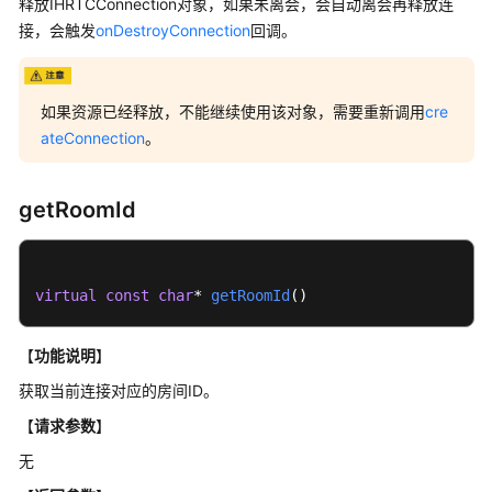
介
释放IHRTCConnection对象，如果未离会，会自动离会再释放连
绍
接，会触发
onDestroyConnection
回调。
快
速
如果资源已经释放，不能继续使用该对象，需要重新调用
cre
入
ateConnection
。
门
用
getRoomId
户
指
南
virtual
const
char
* 
getRoomId
()
最
佳
【
功能说明
】
实
获取当前连接对应的房间ID。
践
【
请求参数
】
API
无
参