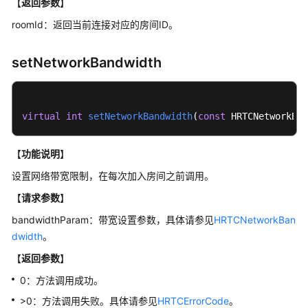
考
【
返回参数
】
roomId：返回当前连接对应的房间ID。
客
户
setNetworkBandwidth
端
SDK
参
考
virtual
int
setNetworkBandwidth
(
const
 HRTCNetworkBan
使
【
功能说明
】
用
前
设置网络带宽限制，在每次加入房间之前调用。
必
【
请求参数
】
读
bandwidthParam：带宽设置参数，具体请参见
HRTCNetworkBan
SDK
dwidth
。
概
【
返回参数
】
述
0：方法调用成功。
隐
>0：方法调用失败。具体请参见
HRTCErrorCode
。