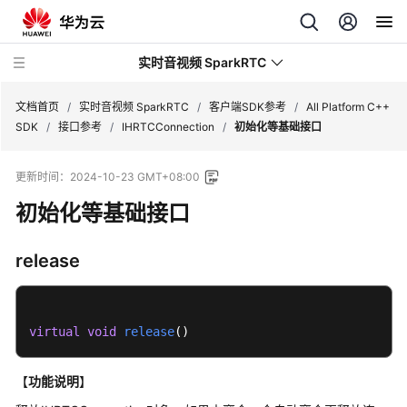
实时音视频 SparkRTC
文档首页
/
实时音视频 SparkRTC
/
客户端SDK参考
/
All Platform C++
SDK
/
接口参考
/
IHRTCConnection
/
初始化等基础接口
最
更新时间：
2024-10-23 GMT+08:00
新
动
初始化等基础接口
态
release
服
务
公
告
virtual
void
release
()
产
【
功能说明
】
品