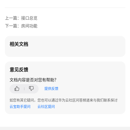
私
声
明
上一篇：接口总览
下一篇：房间功能
合
规
使
相关文档
用
指
南
意见反馈
Android
SDK
文档内容是否对您有帮助？
提供反馈
iOS/macOS
SDK
如您有其它疑问，您也可以通过华为云社区问答频道来与我们联系探讨
云宝助手提问
云社区提问
All
Platform
C++