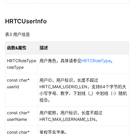
考
产
HRTCUserInfo
品
术
表3
用户信息
语
函数&属性
描述
责
任
HRTCRoleType
用户角色，具体请参见
HRTCRoleType
。
共
roleType
担
const char*
用户ID，用户标识，长度不超过
云
userId
HRTC_MAX_USERID_LEN，支持64个字节的大
服
小写字母、数字、下划线（_）中划线（-）随机
务
组合。
等
级
const char*
用户昵称，用户标识，长度不超过
协
userName
HRTC_MAX_USERNAME_LEN。
议
（SLA）
const char*
鉴权签名字串。