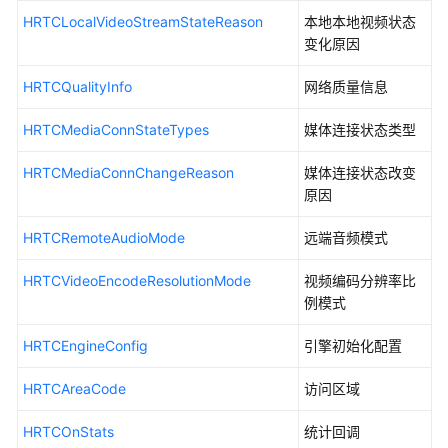
HRTCLocalVideoStreamStateReason
理
本地本地视频状态
变化原因
媒
HRTCQualityInfo
网络质量信息
体
原
HRTCMediaConnStateTypes
媒体连接状态类型
始
数
HRTCMediaConnChangeReason
媒体连接状态改变
据
原因
管
理
HRTCRemoteAudioMode
远端音频模式
客
HRTCVideoEncodeResolutionMode
视频编码分辨率比
户
例模式
端
错
HRTCEngineConfig
引擎初始化配置
误
码
HRTCAreaCode
访问区域
服
HRTCOnStats
统计回调
务