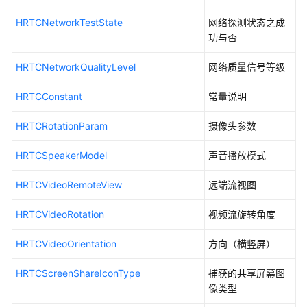
口
参
HRTCNetworkTestState
网络探测状态之成
考
功与否
IHRTCEngine
HRTCNetworkQualityLevel
网络质量信号等级
事
HRTCConstant
常量说明
件
回
HRTCRotationParam
摄像头参数
调
（IHRTCEngine）
HRTCSpeakerModel
声音播放模式
HRTCVideoRemoteView
远端流视图
IHRTCConnection
HRTCVideoRotation
视频流旋转角度
事
件
HRTCVideoOrientation
方向（横竖屏）
回
调
HRTCScreenShareIconType
捕获的共享屏幕图
（IHRTCConnection）
像类型