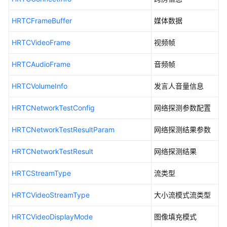
考
HRTCFrameBuffer
媒体数据
客
户
HRTCVideoFrame
视频帧
端
SDK
HRTCAudioFrame
音频帧
参
考
HRTCVolumeInfo
发言人音量信息
使
HRTCNetworkTestConfig
网络探测参数配置
用
前
HRTCNetworkTestResultParam
网络探测结果参数
必
读
HRTCNetworkTestResult
网络探测结果
SDK
HRTCStreamType
流类型
概
述
HRTCVideoStreamType
大小流模式流类型
HRTCVideoDisplayMode
隐
图像填充模式