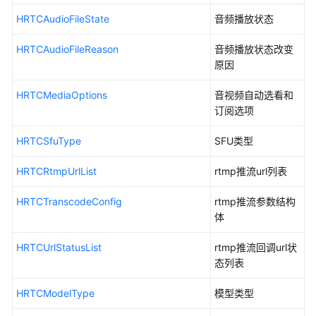
端
HRTCAudioFileState
音频播放状态
错
误
HRTCAudioFileReason
音频播放状态改变
码
原因
HRTC
HRTCMediaOptions
音视频自动选看和
码
订阅选项
率
帧
HRTCSfuType
SFU类型
率
配
HRTCRtmpUrlList
rtmp推流url列表
置
HRTCTranscodeConfig
推
rtmp推流参数结构
荐
体
HRTCUrlStatusList
rtmp推流回调url状
数
态列表
据
类
HRTCModelType
模型类型
型