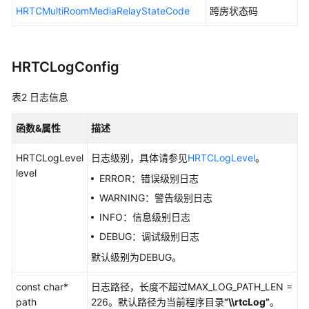
HRTCMultiRoomMediaRelayStateCode
跨房状态码
修
订
记
HRTCLogConfig
录
表2
日志信息
常
见
函数&属性
描述
问
题
HRTCLogLevel
日志级别，具体请参见
HRTCLogLevel
。
level
ERROR：错误级别日志
文
档
WARNING：警告级别日志
下
INFO：信息级别日志
载
DEBUG：调试级别日志
默认级别为DEBUG。
通
const char*
用
日志路径，长度不超过MAX_LOG_PATH_LEN =
path
参
226。默认路径为当前程序目录
“\\rtcLog”
。