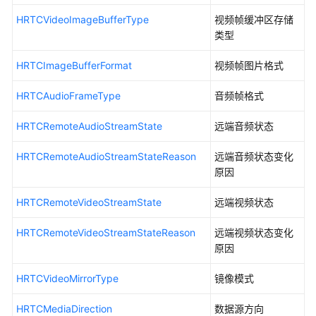
SDK
HRTCVideoImageBufferType
视频帧缓冲区存储
开
类型
发
前
HRTCImageBufferFormat
视频帧图片格式
准
HRTCAudioFrameType
备
音频帧格式
HRTCRemoteAudioStreamState
远端音频状态
SDK
使
HRTCRemoteAudioStreamStateReason
远端音频状态变化
用
原因
基
HRTCRemoteVideoStreamState
远端视频状态
本
使
HRTCRemoteVideoStreamStateReason
远端视频状态变化
用
原因
逻
辑
HRTCVideoMirrorType
镜像模式
接
HRTCMediaDirection
数据源方向