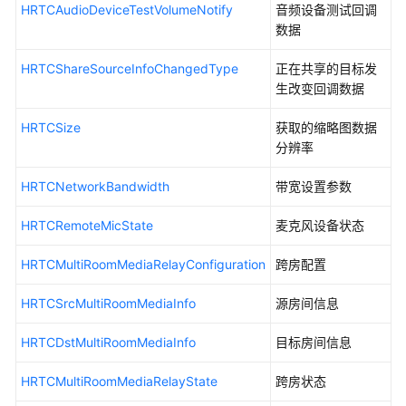
HRTCAudioDeviceTestVolumeNotify
音频设备测试回调
常
数据
见
问
HRTCShareSourceInfoChangedType
正在共享的目标发
题
生改变回调数据
修
HRTCSize
获取的缩略图数据
订
分辨率
记
录
HRTCNetworkBandwidth
带宽设置参数
Web
HRTCRemoteMicState
麦克风设备状态
SDK
HRTCMultiRoomMediaRelayConfiguration
跨房配置
接
入
HRTCSrcMultiRoomMediaInfo
源房间信息
鉴
权
HRTCDstMultiRoomMediaInfo
目标房间信息
HRTCMultiRoomMediaRelayState
跨房状态
附
录