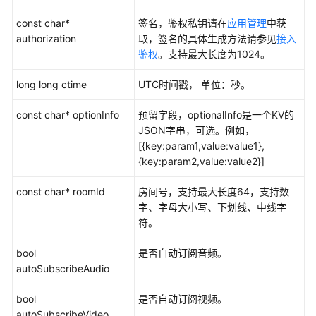
const char*
签名，鉴权私钥请在
应用管理
中获
authorization
取，签名的具体生成方法请参见
接入
鉴权
。支持最大长度为1024。
long long ctime
UTC时间戳， 单位：秒。
const char* optionInfo
预留字段，optionalInfo是一个KV的
JSON字串，可选。例如，
[{key:param1,value:value1},
{key:param2,value:value2}]
const char* roomId
房间号，支持最大长度64，支持数
字、字母大小写、下划线、中线字
符。
bool
是否自动订阅音频。
autoSubscribeAudio
bool
是否自动订阅视频。
autoSubscribeVideo