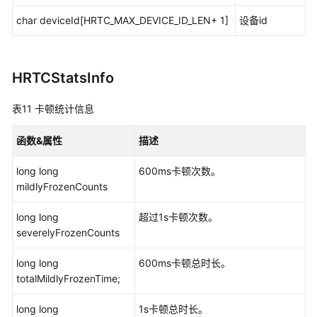
char deviceId[HRTC_MAX_DEVICE_ID_LEN+ 1]
设备id
HRTCStatsInfo
表11
卡顿统计信息
函数&属性
描述
long long
600ms卡顿次数。
mildlyFrozenCounts
long long
超过1s卡顿次数。
severelyFrozenCounts
long long
600ms卡顿总时长。
totalMildlyFrozenTime;
long long
1s卡顿总时长。