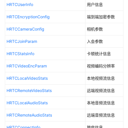
介
HRTCUserInfo
用户信息
绍
HRTCEncryptionConfig
端到端加密参数
快
速
HRTCCameraConfig
相机参数
入
门
HRTCJoinParam
入会参数
用
HRTCStatsInfo
卡顿统计信息
户
指
HRTCVideoEncParam
视频编码分辨率
南
HRTCLocalVideoStats
本地视频流信息
最
佳
HRTCRemoteVideoStats
远端视频流信息
实
践
HRTCLocalAudioStats
本地音频流信息
HRTCRemoteAudioStats
远端音频流信息
API
参
HRTCConnectInfo
跨房信息