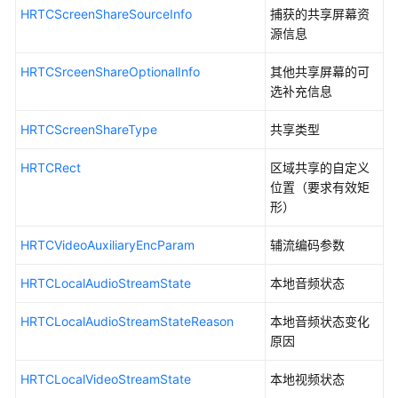
音
HRTCScreenShareSourceInfo
捕获的共享屏幕资
频
源信息
设
备
HRTCSrceenShareOptionalInfo
其他共享屏幕的可
管
选补充信息
理
HRTCScreenShareType
共享类型
视
频
HRTCRect
区域共享的自定义
设
位置（要求有效矩
备
形）
管
理
HRTCVideoAuxiliaryEncParam
辅流编码参数
共
HRTCLocalAudioStreamState
本地音频状态
享
屏
HRTCLocalAudioStreamStateReason
本地音频状态变化
幕
原因
资
源
HRTCLocalVideoStreamState
本地视频状态
管