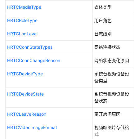
私
HRTCMediaType
媒体类型
声
明
HRTCRoleType
用户角色
合
HRTCLogLevel
日志级别
规
使
HRTCConnStateTypes
网络连接状态
用
指
HRTCConnChangeReason
网络状态变化原因
南
HRTCDeviceType
系统音视频设备设
Android
备类型
SDK
HRTCDeviceState
系统音视频设备设
iOS/macOS
备状态
SDK
HRTCLeaveReason
离开房间原因
All
Platform
HRTCVideoImageFormat
视频帧图片存储格
C++
式