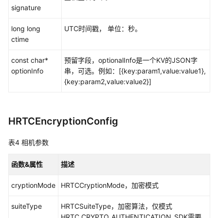
signature
白
皮
long long
UTC时间戳， 单位：秒。
书
ctime
资
源
const char*
预留字段，optionalInfo是一个KV的JSON字
optionInfo
串，可选。例如：[{key:param1,value:value1},
支
{key:param2,value:value2}]
持
区
域
HRTCEncryptionConfig
系
表4
相机参数
统
权
函数&属性
描述
限
cryptionMode
HRTCCryptionMode，加密模式
suiteType
HRTCSuiteType，加密算法，仅模式
HRTC_CRYPTO_AUTHENTICATION_SDK需要