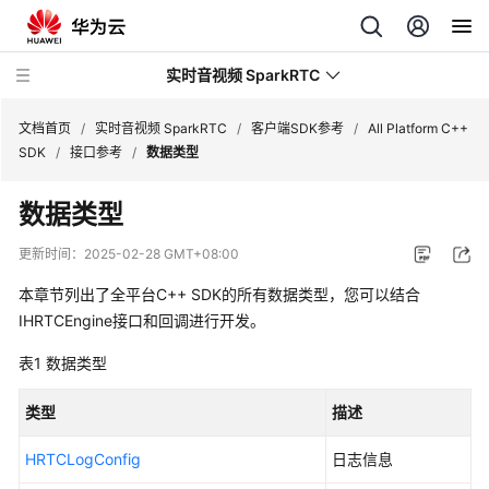
实时音视频 SparkRTC
文档首页
/
实时音视频 SparkRTC
/
客户端SDK参考
/
All Platform C++
SDK
/
接口参考
/
数据类型
最
数据类型
新
动
更新时间：
2025-02-28 GMT+08:00
态
本章节列出了全平台C++ SDK的所有数据类型，您可以结合
服
IHRTCEngine接口和回调进行开发。
务
表1
数据类型
公
告
类型
描述
产
HRTCLogConfig
日志信息
品