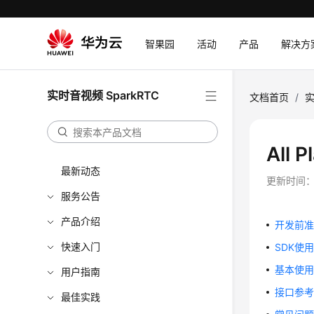
智果园
活动
产品
解决方
实时音视频 SparkRTC
文档首页
/
实
All 
最新动态
更新时间
服务公告
产品介绍
开发前
快速入门
SDK使
基本使
用户指南
接口参
最佳实践