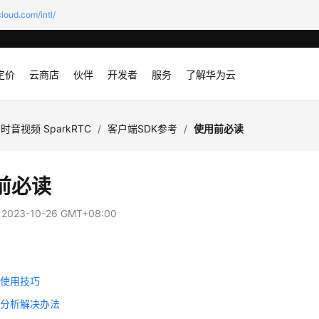
loud.com/intl/
定价
云商店
伙伴
开发者
服务
了解华为云
时音视频 SparkRTC
/
客户端SDK参考
/
使用前必读
前必读
：
2023-10-26 GMT+08:00
能
本使用技巧
题分析解决办法