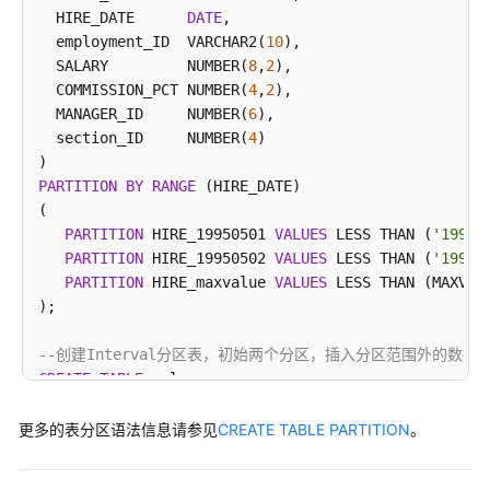
指
  HIRE_DATE      
DATE
,

南
  employment_ID  VARCHAR2(
10
),

（集
  SALARY         NUMBER(
8
,
2
),

中
  COMMISSION_PCT NUMBER(
4
,
2
),

式
  MANAGER_ID     NUMBER(
6
),

_V2.0-
  section_ID     NUMBER(
4
)

8.x）
PARTITION
BY
RANGE
 (HIRE_DATE)

开
( 

发
PARTITION
 HIRE_19950501 
VALUES
 LESS THAN (
'1995-
指
PARTITION
 HIRE_19950502 
VALUES
 LESS THAN (
'1995-
南
PARTITION
 HIRE_maxvalue 
VALUES
 LESS THAN (MAXVALU
（分
);

布
式
--创建Interval分区表，初始两个分区，插入分区范围外的数据
_V2.0-
CREATE
TABLE
 sales

3.x）
(prod_id NUMBER(
6
),

 cust_id NUMBER,

更多的表分区语法信息请参见
CREATE TABLE PARTITION
。
开
 time_id 
DATE
,

发
 channel_id 
CHAR
(
1
),

指