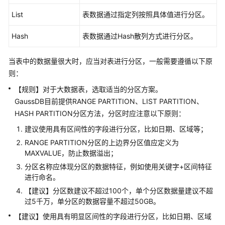
指
List
表数据通过指定列按照具体值进行分区。
南
Hash
表数据通过Hash散列方式进行分区。
开
发
指
当表中的数据量很大时，应当对表进行分区，一般需要遵循以下原
南
则：
【规则】对于大数据表，选取适当的分区方案。
开
GaussDB目前提供RANGE PARTITION、LIST PARTITION、
发
HASH PARTITION分区方法，分区时应注意以下原则：
指
南
建议使用具有区间性的字段进行分区，比如日期、区域等；
（分
RANGE PARTITION分区的上边界分区值应定义为
布
MAXVALUE，防止数据溢出；
式
分区名称应体现分区的数据特征，例如使用关键字+区间特征
_V2.0-
进行命名。
10.x）
【建议】分区数建议不超过100个，单个分区数据量建议不超
过5千万，单分区的数据容量不超过50GB。
开
【建议】使用具有明显区间性的字段进行分区，比如日期、区域
发