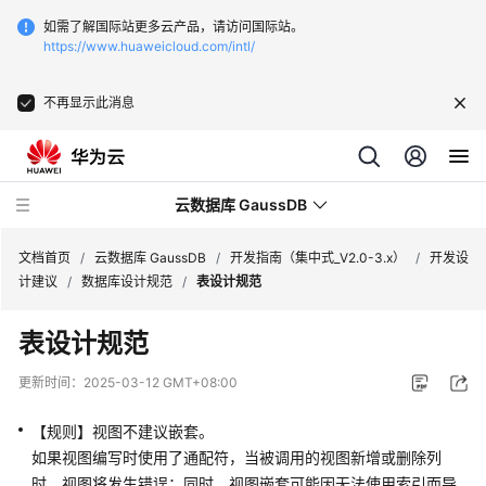
如需了解国际站更多云产品，请访问国际站。
https://www.huaweicloud.com/intl/
不再显示此消息
云数据库 GaussDB
文档首页
/
云数据库 GaussDB
/
开发指南（集中式_V2.0-3.x）
/
开发设
计建议
/
数据库设计规范
/
表设计规范
最
表设计规范
新
动
更新时间：
2025-03-12 GMT+08:00
态
【规则】视图不建议嵌套。
服
如果视图编写时使用了通配符，当被调用的视图新增或删除列
务
时，视图将发生错误；同时，视图嵌套可能因无法使用索引而导