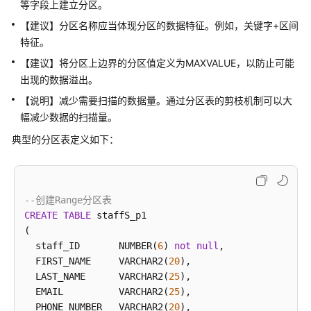
等字段上建立分区。
指
南
【建议】分区名称应当体现分区的数据特征。例如，关键字+区间
（集
特征。
中
【建议】将分区上边界的分区值定义为MAXVALUE，以防止可能
式
出现的数据溢出。
_V2.0-
10.x）
【说明】减少需要扫描的数据量。通过分区表的剪枝机制可以大
幅减少数据的扫描量。
开
典型的分区表定义如下：
发
指
南
（分
--创建Range分区表
布
CREATE
TABLE
 staffS_p1

式
(

_V2.0-
  staff_ID       NUMBER(
6
) 
not
null
,

8.x）
  FIRST_NAME     VARCHAR2(
20
),

  LAST_NAME      VARCHAR2(
25
),

开
  EMAIL          VARCHAR2(
25
),

发
  PHONE_NUMBER   VARCHAR2(
20
),
