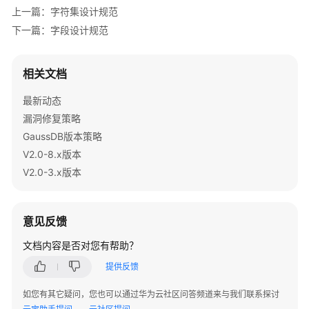
 promo_id NUMBER(
6
),

上一篇：字符集设计规范
南
 quantity_sold NUMBER(
3
),

下一篇：字段设计规范
（集
 amount_sold NUMBER(
10
,
2
)

中
式
PARTITION
BY
RANGE
相关文档
_V2.0-
INTERVAL
(
'1 day'
)

3.x）
( 
PARTITION
 p1 
VALUES
 LESS THAN (
'2019-02-01 00:00:
最新动态
PARTITION
 p2 
VALUES
 LESS THAN (
'2019-02-02 00:00:
漏洞修复策略
数
);

GaussDB版本策略
据
库
V2.0-8.x版本
--创建List分区表
系
V2.0-3.x版本
CREATE
TABLE
 test_list (col1 
int
, col2 
int
统
partition
by
 list(col1)

概
述
partition
 p1 
values
 (
2000
意见反馈
partition
 p2 
values
 (
3000
文档内容是否对您有帮助？
数
partition
 p3 
values
 (
4000
据
partition
 p4 
values
 (
5000
)

提供反馈
库
);

安
如您有其它疑问，您也可以通过华为云社区问答频道来与我们联系探讨
全