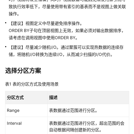
公
致执行效率低下，尽量使用带有索引的基表而不是视图上做关联
告
操作。
产
【建议】视图定义中尽量避免排序操作。
品
ORDER BY子句在顶层视图上无效，如果必须对输出数据排序，
介
请考虑在调用视图中使用ORDER BY。
绍
【建议】尽量减少随机I/O。通过聚簇可以实现热数据的连续存
储，将随机I/O转换为连续I/O，从而减少扫描的I/O代价。
计
费
说
选择分区方案
明
表1
表的分区方式及使用场景
快
速
分区方式
描述
入
门
Range
表数据通过范围进行分区。
Interval
表数据通过范围进行分区，超出范围的会
用
自动根据间隔创建新的分区。
户